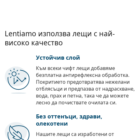
Lentiamo използва лещи с най-
високо качество
Устойчив слой
Към всеки чифт лещи добавяме
безплатна антирефлексна обработка.
Покритието предотвратява нежелани
отблясъци и предпазва от надраскване,
вода, прах и петна, така че да можете
лесно да почиствате очилата си.
Без оттенъци, здрави,
олекотени
Нашите лещи са изработени от