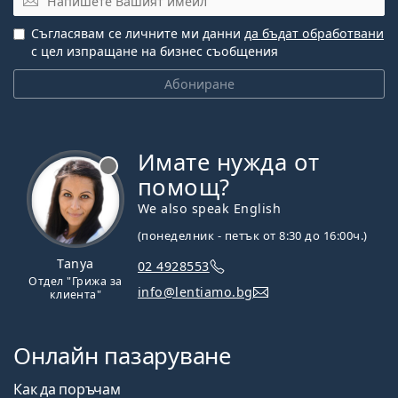
Съгласявам се личните ми данни
да бъдат обработвани
с цел изпращане на бизнес съобщения
Абониране
Имате нужда от
Извън линия
помощ?
We also speak English
(понеделник - петък от 8:30 до 16:00ч.)
Tanya
02 4928553
Отдел "Грижа за
info@lentiamo.bg
клиента"
Онлайн пазаруване
Как да поръчам