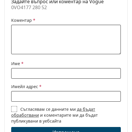
Задайте въпрос или коментар на Vogue
Регулируеми
Да
0VO4177 280 52
Разгледайте пълната ни гама
очила
, за да намерите
подложки за
повече модели или разгледайте нашето
нос:
Коментар
*
ръководство за очила
, ако имате нужда от помощ с
Аксесоари
избора.
Кутия:
Да
Това е медицинско устройство. Прочетете
инструкциите преди употреба.
Кърпичка за
Да
почистване:
Други
Име
*
Пол:
Дамски
Категория:
Диоптрични очила
Имейл адрес
*
Марка:
Vogue
Код:
0VO4177 280 52
Съгласявам се данните ми
да бъдат
обработвани
и коментарите ми да бъдат
публикувани в уебсайта