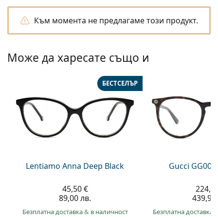
Persol
Към момента не предлагаме този продукт.
Prada
Всички марки
Може да харесате също и
БЕСТСЕЛЪР
Lentiamo Anna Deep Black
Gucci GG002
45,50 €
224,9
89,00 лв.
439,90 
Безплатна доставка
&
в наличност
Безплатна доставка