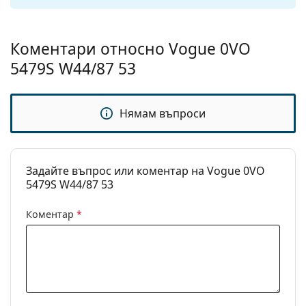
панти:
Аксесоари
Коментари относно Vogue 0VO
Кутия:
Да
5479S W44/87 53
Кърпичка за
Да
почистване:
Нямам въпроси
Други
Пол:
Дамски
Категория:
Слънчеви очила
Задайте въпрос или коментар на Vogue 0VO
5479S W44/87 53
Марка:
Vogue
Предназначение:
Мода
Коментар
*
Код:
0VO5479S W44/87 53