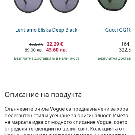
Persol
Prada
Всички марки
Lentiamo Eliska Deep Black
Gucci GG181
22,29 €
164,9
45,50 €
43,60 лв.
322,50 
89,00 лв.
Безплатна доставка
&
в наличност
Безплатна доставк
Описание на продукта
Слънчевите очила Vogue са предназначени за хора
с елегантен стил и усещане за оригиналност. Името
на марката идва от модното списание Vogue, което
определя тенденции по целия свят. Колекцията от