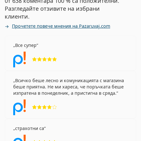
0т 638 коментара 100 % са положителни.
Разгледайте отзивите на избрани
клиенти.
Прочетете повече мнения на Pazaruvaj.com
Все супер
Рейтинг 5 от 5
Всичко беше лесно и комуникацията с магазина
беше приятна. Не ми хареса, че поръчката беше
изпратена в понеделник, а пристигна в сряда.
Рейтинг 4 от 5
страхотни са
Рейтинг 5 от 5