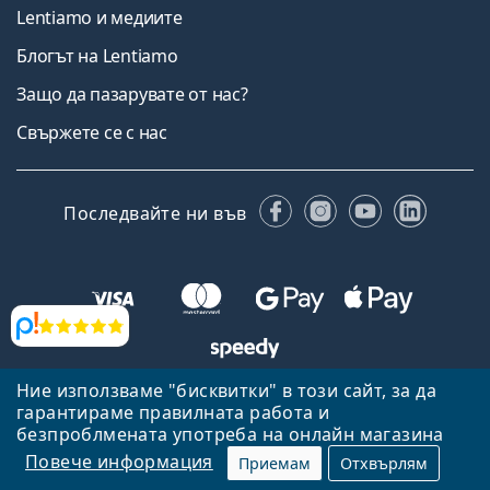
Lentiamo и медиите
Блогът на Lentiamo
Защо да пазарувате от нас?
Свържете се с нас
Facebook
Instagram
YouTube
Linked
Последвайте ни във
Прегледи
Ние използваме "бисквитки" в този сайт, за да
Назад към началната страница
Нагоре
гарантираме правилната работа и
Lentiamo.bg е собственост и се управлява от Lentiamo s.r.o.,
безпроблмената употреба на онлайн магазина
Република Чехия
Тук сме за вас в продължение на 18 години.
Повече информация
Приемам
Отхвърлям