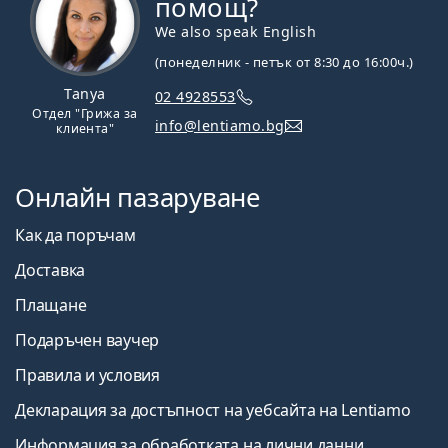
помощ?
We also speak English
(понеделник - петък от 8:30 до 16:00ч.)
Tanya
02 4928553
Отдел "Грижа за
info@lentiamo.bg
клиента"
Онлайн пазаруване
Как да поръчам
Доставка
Плащане
Подаръчен ваучер
Правила и условия
Декларация за достъпност на уебсайта на Lentiamo
Информация за обработката на лични данни