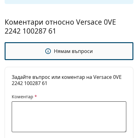
панти:
Аксесоари
Коментари относно Versace 0VE
Кутия:
Да
2242 100287 61
Кърпичка за
Да
почистване:
Нямам въпроси
Други
Пол:
Мъжки
Категория:
Слънчеви очила
Задайте въпрос или коментар на Versace 0VE
2242 100287 61
Марка:
Versace
Предназначение:
Мода
Коментар
*
Код:
0VE2242 100287 61