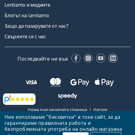
Lentiamo и медиите
Блогът на Lentiamo
Защо да пазарувате от нас?
Свържете се с нас
Facebook
Instagram
YouTube
Linked
Последвайте ни във
Прегледи
Назад към началната страница
Нагоре
Ние използваме "бисквитки" в този сайт, за да
Lentiamo.bg е собственост и се управлява от Lentiamo s.r.o.,
гарантираме правилната работа и
Република Чехия
Тук сме за вас в продължение на 18 години.
безпроблмената употреба на онлайн магазина