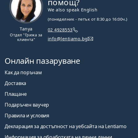
помощ?
We also speak English
(понеделник - петък от 8:30 до 16:00ч.)
Tanya
02 4928553
Отдел "Грижа за
info@lentiamo.bg
клиента"
Онлайн пазаруване
Как да поръчам
Доставка
Плащане
Подаръчен ваучер
Правила и условия
Декларация за достъпност на уебсайта на Lentiamo
Информация за обработката на лични данни