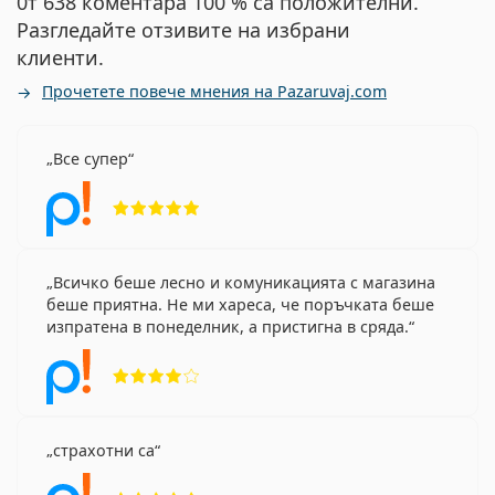
0т 638 коментара 100 % са положителни.
Разгледайте отзивите на избрани
клиенти.
Прочетете повече мнения на Pazaruvaj.com
Все супер
Рейтинг 5 от 5
Всичко беше лесно и комуникацията с магазина
беше приятна. Не ми хареса, че поръчката беше
изпратена в понеделник, а пристигна в сряда.
Рейтинг 4 от 5
страхотни са
Рейтинг 5 от 5