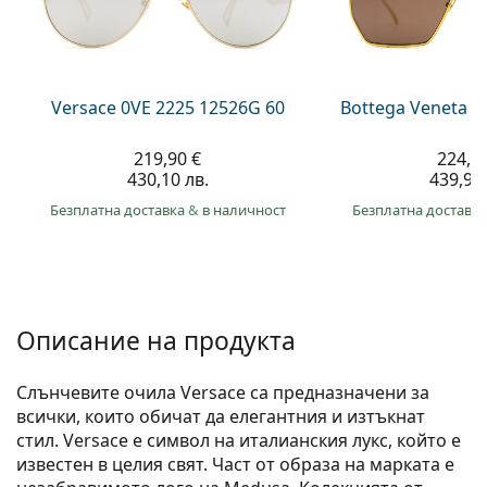
Persol
Prada
Всички марки
Versace 0VE 2225 12526G 60
Bottega Veneta B
219,90 €
224,9
430,10 лв.
439,90 
Безплатна доставка
&
в наличност
Безплатна доставк
Описание на продукта
Слънчевите очила Versace са предназначени за
всички, които обичат да елегантния и изтъкнат
стил. Versace е символ на италианския лукс, който е
известен в целия свят. Част от образа на марката е