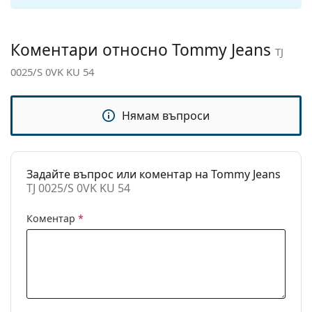
панти:
Аксесоари
Коментари относно Tommy Jeans
TJ
Кутия:
Да
0025/S 0VK KU 54
Кърпичка за
Да
почистване:
Нямам въпроси
Други
Пол:
Unisex
Категория:
Слънчеви очила
Задайте въпрос или коментар на Tommy Jeans
TJ 0025/S 0VK KU 54
Марка:
Tommy Jeans
Предназначение:
Мода
Коментар
*
Код:
TJ 0025/S 0VK KU 54