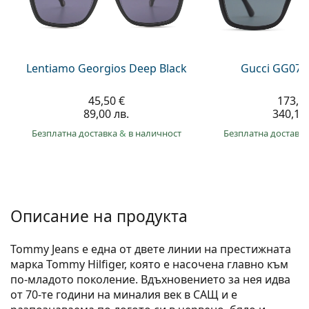
Persol
Prada
Всички марки
Lentiamo Georgios Deep Black
Gucci GG074
45,50 €
173,9
89,00 лв.
340,10 
Безплатна доставка
&
в наличност
Безплатна доставк
Описание на продукта
Tommy Jeans е една от двете линии на престижната
марка Tommy Hilfiger, която е насочена главно към
по-младото поколение. Вдъхновението за нея идва
от 70-те години на миналия век в САЩ и е