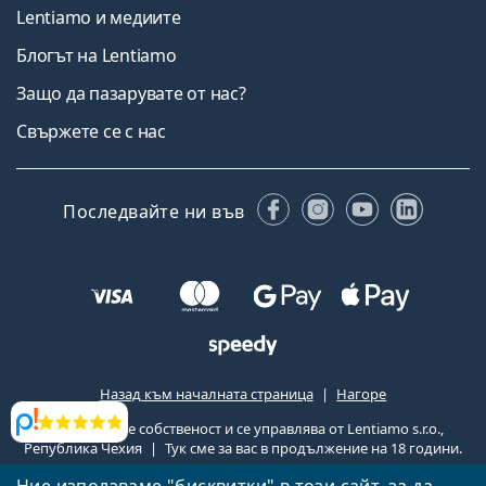
Lentiamo и медиите
Блогът на Lentiamo
Защо да пазарувате от нас?
Свържете се с нас
Facebook
Instagram
YouTube
Linked
Последвайте ни във
Назад към началната страница
Нагоре
Lentiamo.bg е собственост и се управлява от Lentiamo s.r.o.,
Прегледи
Република Чехия
Тук сме за вас в продължение на 18 години.