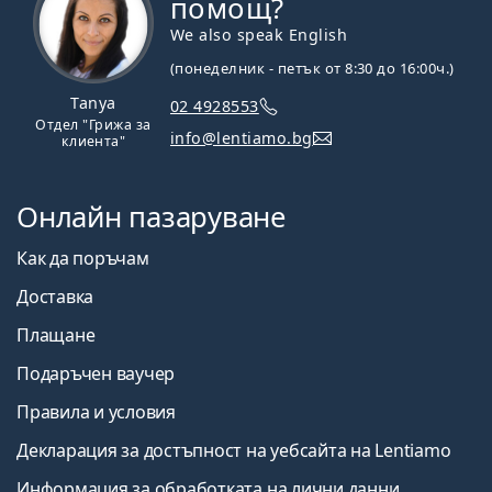
помощ?
We also speak English
(понеделник - петък от 8:30 до 16:00ч.)
Tanya
02 4928553
Отдел "Грижа за
info@lentiamo.bg
клиента"
Онлайн пазаруване
Как да поръчам
Доставка
Плащане
Подаръчен ваучер
Правила и условия
Декларация за достъпност на уебсайта на Lentiamo
Информация за обработката на лични данни