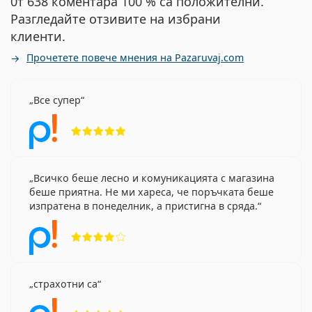
0т 638 коментара 100 % са положителни.
Разгледайте отзивите на избрани
клиенти.
Прочетете повече мнения на Pazaruvaj.com
Все супер
Рейтинг 5 от 5
Всичко беше лесно и комуникацията с магазина
беше приятна. Не ми хареса, че поръчката беше
изпратена в понеделник, а пристигна в сряда.
Рейтинг 4 от 5
страхотни са
Рейтинг 5 от 5