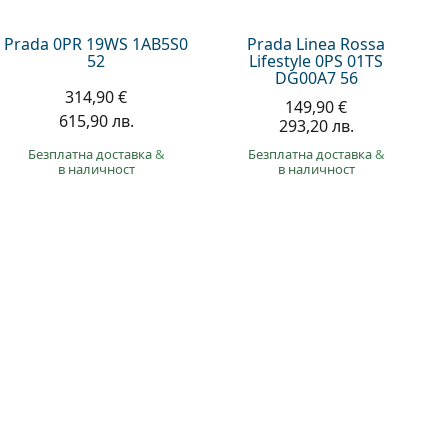
Prada 0PR 19WS 1AB5S0
Prada Linea Rossa
52
Lifestyle 0PS 01TS
DG00A7 56
314,90 €
149,90 €
615,90 лв.
293,20 лв.
Безплатна доставка
&
Безплатна доставка
&
в наличност
в наличност