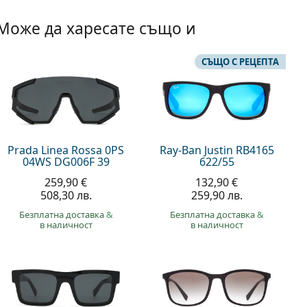
Може да харесате също и
СЪЩО С РЕЦЕПТА
Prada Linea Rossa 0PS
Ray-Ban Justin RB4165
04WS DG006F 39
622/55
259,90 €
132,90 €
508,30 лв.
259,90 лв.
Безплатна доставка
&
Безплатна доставка
&
в наличност
в наличност