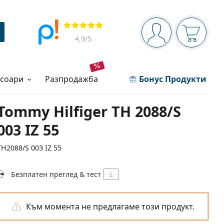
Navigation panel
Прегледи
Вие сте вписани 
Кошница
4,9
/5
есоари
разпродажба
Бонус Продукти
Tommy Hilfiger TH 2088/S
003 IZ 55
TH2088/S 003 IZ 55
Безплатен преглед & тест
i
Към момента не предлагаме този продукт.