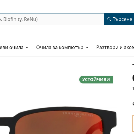
Търсене
еви очила
Очила за компютър
Разтвори и акс
УСТОЙЧИВИ