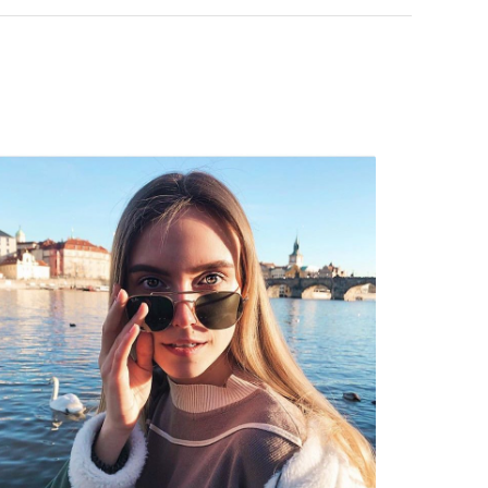
а откриете повече модели от популярни марки.
полиамид