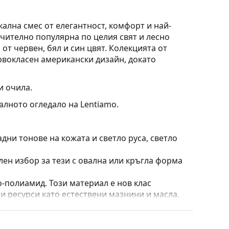
кална смес от елегантност, комфорт и най-
чително популярна по целия свят и лесно
т червен, бял и син цвят. Колекцията от
рвокласен американски дизайн, докато
и очила.
алното огледало на Lentiamo.
дни тонове на кожата и светло руса, светло
лен избор за тези с овална или кръгла форма
о-полиамид. Този материал е нов клас
и ресурси като естествени мазнини и масла.
ернатива на обичайните материали за рамки и