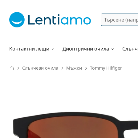
Търсене
Вход
Web навигация
Разтвори
Как да поръчам?
Контактни лещи
Диоптрични очила
Слънч
Слънчеви очила
Мъжки
Tommy Hilfiger