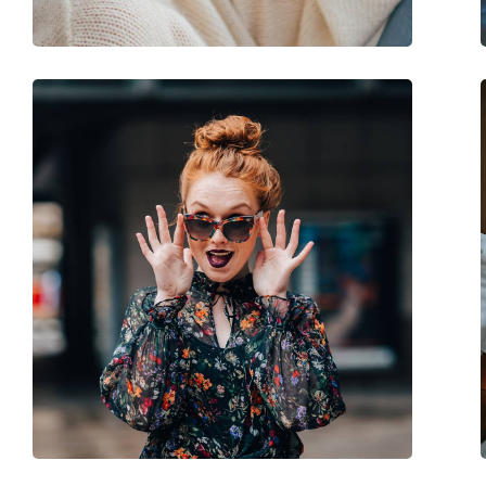
Флексибилни панти:
Не
Аксесоари
Кутия:
Да
Кърпичка за почистване:
Да
Други
Пол:
Мъжки
Категория:
Слънчеви очила
Марка:
Tommy Hilfiger
Предназначение:
Мода
Код:
TH2088/S 003 IZ 55