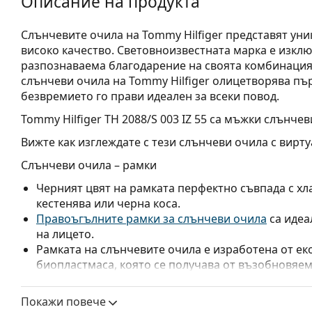
Описание на продукта
Слънчевите очила на Tommy Hilfiger представят уни
високо качество. Световноизвестната марка е изклю
разпознаваема благодарение на своята комбинация о
слънчеви очила на Tommy Hilfiger олицетворява пъ
безвремието го прави идеален за всеки повод.
Tommy Hilfiger TH 2088/S 003 IZ 55
са мъжки слънчев
Вижте как изглеждате с тези слънчеви очила с вирту
Слънчеви очила – рамки
Черният цвят на рамката перфектно съвпада с хла
кестенява или черна коса.
Правоъгълните рамки за слънчеви очила
са идеа
на лицето.
Рамката на слънчевите очила е изработена от ек
биопластмаса, която се получава от възобновяем
Еко-полиамидът представлява по-екологична алт
допринася за опазването на околната среда.
Покажи повече