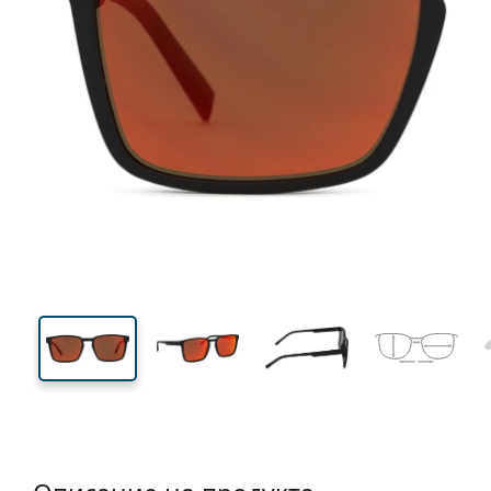
138 mm
Ширина
Ширин
на стъкл
43 mm
55 mm
Височина на стъклото
Ширина на стъклото