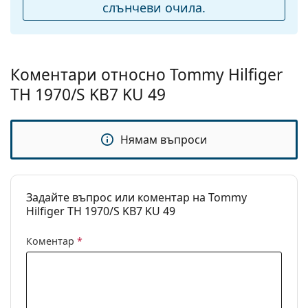
подложки за нос:
слънчеви очила.
Флексибилни
Не
панти:
Аксесоари
Коментари относно Tommy Hilfiger
Кутия:
Да
TH 1970/S KB7 KU 49
Кърпичка за
Да
почистване:
Нямам въпроси
Други
Пол:
Мъжки
Категория:
Слънчеви очила
Задайте въпрос или коментар на Tommy
Hilfiger TH 1970/S KB7 KU 49
Марка:
Tommy Hilfiger
Предназначение:
Мода
Коментар
*
Код:
TH1970/S KB7 KU 49