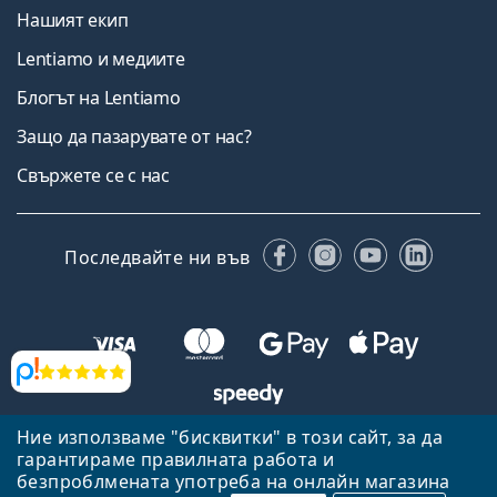
Нашият екип
Lentiamo и медиите
Блогът на Lentiamo
Защо да пазарувате от нас?
Свържете се с нас
Facebook
Instagram
YouTube
Linked
Последвайте ни във
Прегледи
Ние използваме "бисквитки" в този сайт, за да
Назад към началната страница
Нагоре
гарантираме правилната работа и
Lentiamo.bg е собственост и се управлява от Lentiamo s.r.o.,
безпроблмената употреба на онлайн магазина