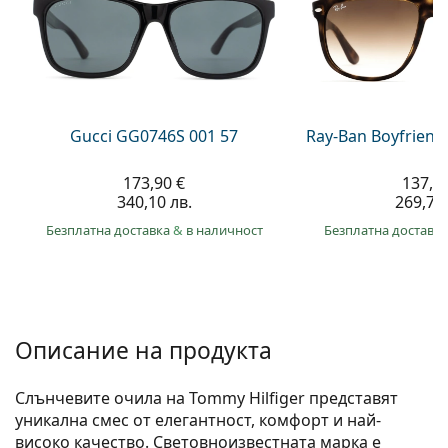
Persol
Prada
Всички марки
Gucci GG0746S 001 57
Ray-Ban Boyfriend
173,90 €
137,9
340,10 лв.
269,70 
Безплатна доставка
&
в наличност
Безплатна доставк
Описание на продукта
Слънчевите очила на Tommy Hilfiger представят
уникална смес от елегантност, комфорт и най-
високо качество. Световноизвестната марка е