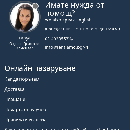
Имате нужда от
Извън линия
помощ?
We also speak English
(понеделник - петък от 8:30 до 16:00ч.)
Tanya
02 4928553
Отдел "Грижа за
info@lentiamo.bg
клиента"
Онлайн пазаруване
Как да поръчам
Доставка
Плащане
Подаръчен ваучер
Правила и условия
Декларация за достъпност на уебсайта на Lentiamo