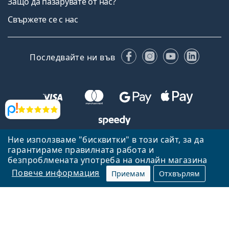
Защо да пазарувате от нас?
Свържете се с нас
Facebook
Instagram
YouTube
Linked
Последвайте ни във
Прегледи
Ние използваме "бисквитки" в този сайт, за да
Назад към началната страница
Нагоре
гарантираме правилната работа и
безпроблмената употреба на онлайн магазина
Lentiamo.bg е собственост и се управлява от Lentiamo s.r.o.,
Република Чехия
Тук сме за вас в продължение на 18 години.
Повече информация
Приемам
Отхвърлям