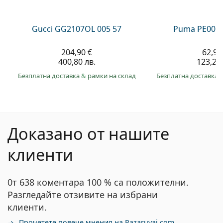
Gucci GG2107OL 005 57
Puma PE0027
204,90 €
62,99
400,80 лв.
123,20 
Безплатна доставка
&
рамки на склад
Безплатна доставка
Доказано от нашите
клиенти
0т 638 коментара 100 % са положителни.
Разгледайте отзивите на избрани
клиенти.
Прочетете повече мнения на Pazaruvaj.com