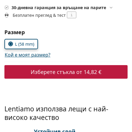
Persol
30-дневна гаранция за връщане на парите
Prada
Безплатен преглед & тест
i
Всички марки
Изберете параметри
Размер
L (58 mm)
Кой е моят размер?
Изберете стъкла от
14,82 €
Lentiamo използва лещи с най-
високо качество
Устойчив слой