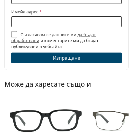
Разгледайте пълната ни гама
очила
, за да намерите
Други
повече модели или разгледайте нашето
Имейл адрес
*
Пол:
Мъжки
ръководство за очила
, ако имате нужда от помощ с
избора.
Категория:
Диоптрични очила
Това е медицинско устройство. Прочетете
Съгласявам се данните ми
да бъдат
Марка:
Tommy Hilfiger
инструкциите преди употреба.
обработвани
и коментарите ми да бъдат
Код:
TH1803/CS 003 M9 58
публикувани в уебсайта
Изпращане
Може да харесате също и