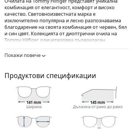
Очилата на Tommy Hilfiger представят уникална
комбинация от елегантност, комфорт и високо
качество. Световноизвестната марка е
изключително популярна и лесно разпознаваема
благодарение на своята комбинация от червен, бял
и син цвят. Колекцията от диоптрични очила на
Tommy Hilfiger олицетворява първокласен
американски дизайн, който със сигурност ще остане
актуален години наред.
Покажи повече
Tommy Hilfiger TH 1803/CS 003 M9 58 (kлип-он)
са
мъжки очила.
Продуктови спецификации
Вижте как изглеждате с тези очила с виртуалното
огледало на Lentiamo.
Диоптрични очила – рамки
141 mm
145 mm
Черният цвят на рамката перфектно съвпада с
Ширина
Дължина от рамо до рамо
хладни тонове на кожата и светло руса, светло
кестенява или черна коса.
Правоъгълните рамки са идеален избор за тези с
овална или кръгла форма на лицето.