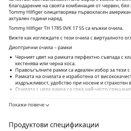
благодарение на своята комбинация от червен, бял 
Tommy Hilfiger олицетворява първокласен американ
актуален години наред.
Tommy Hilfiger TH 1785 0VK 17 55
са мъжки очила.
Вижте как изглеждате с тези очила с виртуалното ог
Диоптрични очила – рамки
Черният цвят на рамката перфектно съвпада с хла
кестенява или черна коса.
Правоъгълните рамки са идеален избор за тези с
Рамката на очилата е изработена от висококачес
издръжливост, удобство при носене и страхотен 
Очилата с цяла рамка са сред най-често срещанит
обгръща стъклата на очилата напълно. Те ще до
запомнящия си дизайн. Едни от предимствата им 
Покажи повече
рамката напълно обгръща лещата и така защитав
за всички лещи, включително тези с по-висока о
Продуктови спецификации
Аксесоари