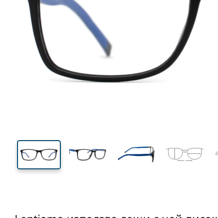
133 mm
Ширина
Ширин
на стъкл
38 mm
55 mm
Височина на стъклото
Ширина на стъклото