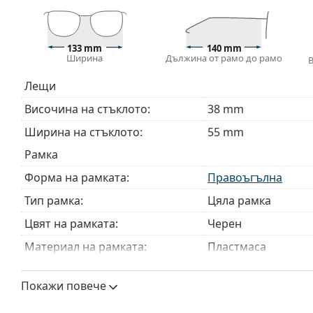
Доставяме диоптричните очила в оригиналния им
или торбичката и дизайнът могат да варират.
Кърпичката за почистване, доставяна с очилата, 
133 mm
140 mm
модели могат да бъдат доставяни с торбичка от п
Ширина
Дължина от рамо до рамо
Разгледайте пълната ни гама
очила
, за да намерит
Лещи
ръководство за очила
, ако имате нужда от помощ с 
Височина на стъклото:
38 mm
Това е медицинско устройство. Прочетете инструкц
Ширина на стъклото:
55 mm
Рамка
Форма на рамката:
Правоъгълна
Тип рамка:
Цяла рамка
Цвят на рамката:
Черен
Материал на рамката:
Пластмаса
Размер:
M
Покажи повече
Ширина:
133 mm