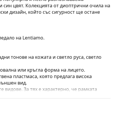
и син цвят. Колекцията от диоптрични очила на
ски дизайн, който със сигурност ще остане
ледало на Lentiamo.
дни тонове на кожата и светло руса, светло
 овална или кръгла форма на лицето.
твена пластмаса, която предлага висока
външен вид.
е видове. За тях е характерно, че рамката
пълнят вашия тоалет благодарение на
са здравината, издръжливостта и фактът, че
а срещу повреди. Този тип рамка е подходяща
птична мощност.