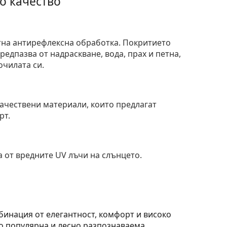
о качество
тна антирефлексна обработка. Покритието
едпазва от надраскване, вода, прах и петна,
очилата си.
и
ачествени материали, които предлагат
рт.
 от вредните UV лъчи на слънцето.
бинация от елегантност, комфорт и високо
о популярна и лесно разпознаваема