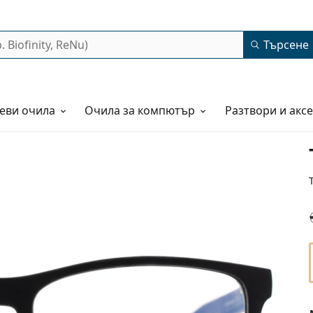
Търсене
еви очила
Очила за компютър
Разтвори и акс