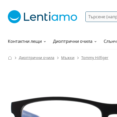
Търсене
Вход
Web навигация
Разтвори
Как да поръчам?
Контактни лещи
Диоптрични очила
Слънч
Диоптрични очила
Мъжки
Tommy Hilfiger