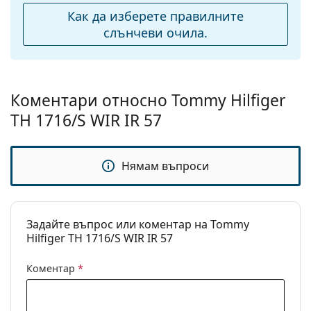
Регулируеми
Да
Как да изберете правилните
подложки за нос:
слънчеви очила.
Флексибилни
Не
панти:
Аксесоари
Коментари относно Tommy Hilfiger
Кутия:
Да
TH 1716/S WIR IR 57
Кърпичка за
Да
почистване:
Нямам въпроси
Други
Пол:
Мъжки
Категория:
Слънчеви очила
Задайте въпрос или коментар на Tommy
Hilfiger TH 1716/S WIR IR 57
Марка:
Tommy Hilfiger
Предназначение:
Мода
Коментар
*
Код:
TH1716/S WIR IR 57