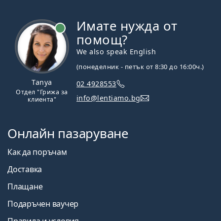
Имате нужда от
На линия
помощ?
We also speak English
(понеделник - петък от 8:30 до 16:00ч.)
Tanya
02 4928553
Отдел "Грижа за
info@lentiamo.bg
клиента"
Онлайн пазаруване
Как да поръчам
Доставка
Плащане
Подаръчен ваучер
Правила и условия