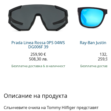
Gucci
Всички разтвори
На лин
Всички марки
Persol
Prada
Всички марки
Prada Linea Rossa 0PS 04WS
Ray-Ban Justin 
DG006F 39
259,90 €
132,9
508,30 лв.
259,90 
Безплатна доставка
&
в наличност
Безплатна доставк
Описание на продукта
Слънчевите очила на Tommy Hilfiger представят