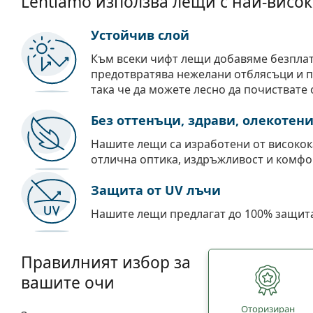
Lentiamo използва лещи с най-висок
Устойчив слой
Към всеки чифт лещи добавяме безпла
предотвратява нежелани отблясъци и пр
така че да можете лесно да почиствате 
Без оттенъци, здрави, олекотен
Нашите лещи са изработени от високок
отлична оптика, издръжливост и комфо
Защита от UV лъчи
Нашите лещи предлагат до 100% защита
Правилният избор за
вашите очи
Oторизиран