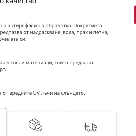
о качество
тна антирефлексна обработка. Покритието
едпазва от надраскване, вода, прах и петна,
очилата си.
и
ачествени материали, които предлагат
рт.
 от вредните UV лъчи на слънцето.