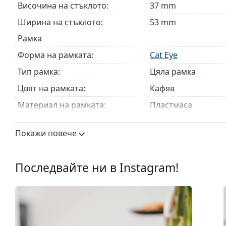
Височина на стъклото:
37 mm
Ширина на стъклото:
53 mm
Рамка
Форма на рамката:
Cat Eye
Тип рамка:
Цяла рамка
Цвят на рамката:
Кафяв
Материал на рамката:
Пластмаса
Размер:
S
Покажи повече
Ширина:
123 mm
Дължина от рамо до рамо:
135 mm
Последвайте ни в Instagram!
Ширина на моста:
16 mm
Тегло:
115 гр.
Регулируеми подложки за нос:
Не
Флексибилни панти:
Да