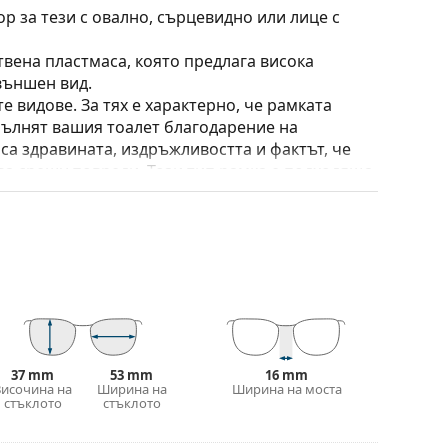
ор за тези с овално, сърцевидно или лице с
твена пластмаса, която предлага висока
външен вид.
е видове. За тях е характерно, че рамката
пълнят вашия тоалет благодарение на
са здравината, издръжливостта и фактът, че
а срещу повреди. Този тип рамка е подходяща
птична мощност.
широк спектър на движение – до над 90 °,
амките са по-устойчиви на повреди и задържат
 калъф/текстилна торбичка. Цветът на калъфа
37 mm
53 mm
16 mm
е повече модели или разгледайте нашето
Височина на
Ширина на
Ширина на моста
избора.
стъклото
стъклото
иите преди употреба.