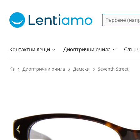
Търсене
Вход
Web навигация
Разтвори
Как да поръчам?
Контактни лещи
Диоптрични очила
Слънч
Диоптрични очила
Дамски
Seventh Street