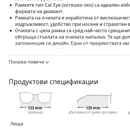
Рамките тип Cat Eye (котешко око) са идеален изб
формата на диамант.
Рамката на очилата е изработена от висококачес
издръжливост, удобство при носене и страхотен 
Очилата с цяла рамка са сред най-често срещанит
обгръща стъклата на очилата напълно. Те ще до
запомнящия си дизайн. Едни от предимствата им 
рамката напълно обгръща лещата и така защитав
за всички лещи, включително тези с по-висока о
Покажи повече
Флексибилните панти осигуряват на рамената по-
което осигурява по-висок комфорт при носене. Р
правилна форма по-дълго.
Продуктови спецификации
Аксесоари
Доставяме диоптричните очила в оригиналния им
или торбичката и дизайнът могат да варират.
123 mm
135 mm
Разгледайте пълната ни гама
очила
, за да намерит
Ширина
Дължина от рамо до рамо
ръководство за очила
, ако имате нужда от помощ с 
Лещи
Това е медицинско устройство. Прочетете инструкц