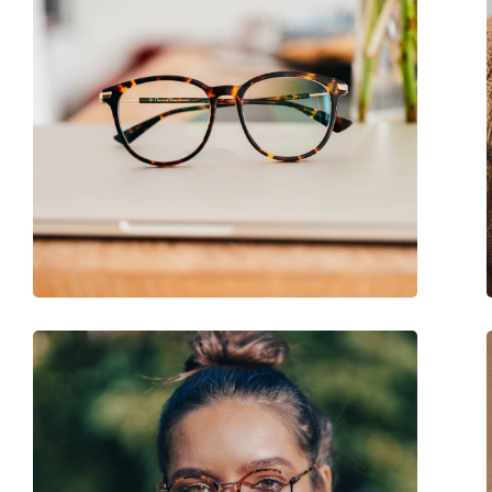
Клип-он:
Не
Аксесоари
Кутия:
Да
Кърпичка за почистване:
Не
Други
Пол:
Дамски
Категория:
Диоптрични очила
Марка:
Seventh Street
Код:
7A 575 086 16 53