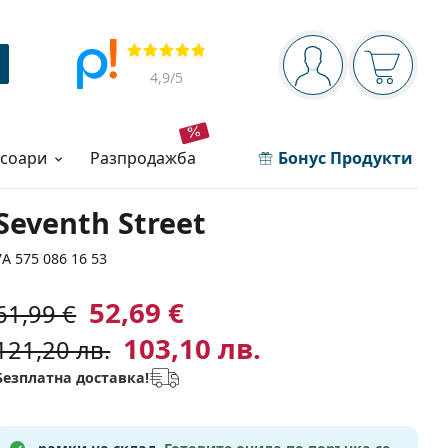
Navigation panel
Прегледи
Вие сте вписани 
Кошница
4,9
/5
есоари
разпродажба
Бонус Продукти
Seventh Street
7A 575 086 16 53
52,69 €
61,99 €
103,10 лв.
121,20 лв.
Безплатна доставка!