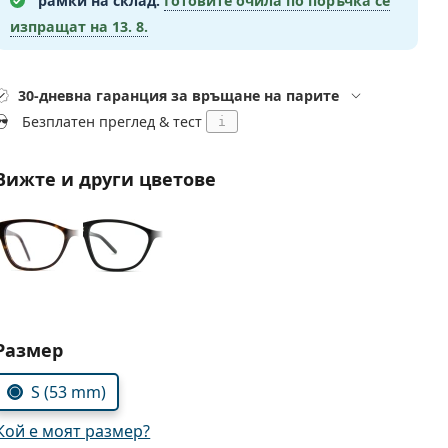
рамки на склад.
Готовите очила по поръчка се
изпращат на
13. 8.
30-дневна гаранция за връщане на парите
Безплатен преглед & тест
i
Вижте и други цветове
Изберете параметри
Размер
S (53 mm)
Кой е моят размер?