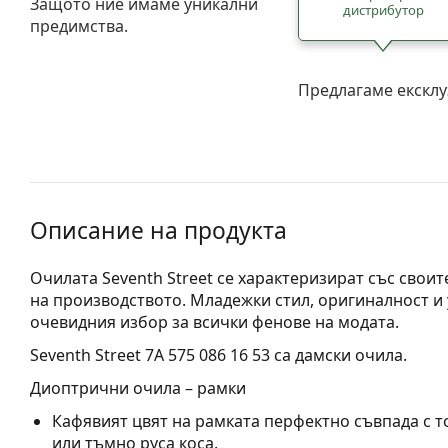
Защото ние имаме уникални
дистрибутор
предимства.
Предлагаме ексклу
Описание на продукта
Очилата Seventh Street се характеризират със свои
на производството. Младежки стил, оригиналност и
очевидния избор за всички фенове на модата.
Seventh Street 7A 575 086 16 53
са дамски очила.
Диоптрични очила – рамки
Кафявият цвят на рамката перфектно съвпада с т
или тъмно руса коса.