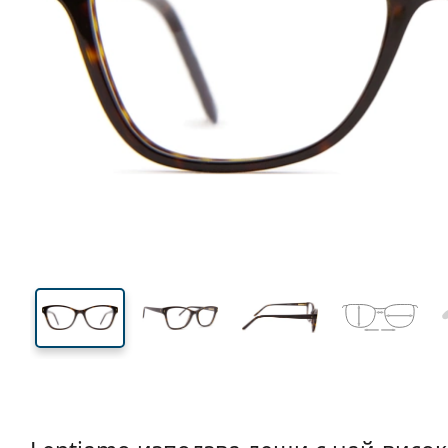
123 mm
Ширина
Ширин
на стъкл
37 mm
53 mm
Височина на стъклото
Ширина на стъклото