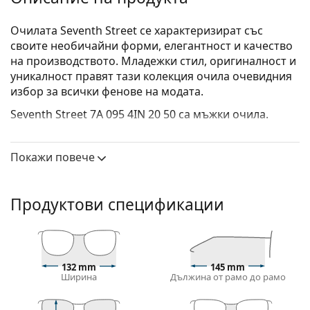
Очилата Seventh Street се характеризират със
своите необичайни форми, елегантност и качество
на производството. Младежки стил, оригиналност и
уникалност правят тази колекция очила очевидния
избор за всички фенове на модата.
Seventh Street 7A 095 4IN 20 50
са мъжки очила.
Диоптрични очила – рамки
Покажи повече
Кафявият цвят на рамката перфектно съвпада с
топли тонове на кожата и светлокафява, черна
или тъмно руса коса.
Продуктови спецификации
Кръглите рамки са идеален избор за тези с
квадратна или овална форма на лицето.
Рамката на очилата е изработена от метал, който
поддържа добре формата си и предлага висока
стабилност и уникален външен вид.
132 mm
145 mm
Ширина
Дължина от рамо до рамо
Очилата с цяла рамка са сред най-често
срещаните видове. За тях е характерно, че