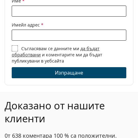
Име
*
Кърпичка за
Не
почистване:
Други
Имейл адрес
*
Пол:
Мъжки
Категория:
Диоптрични очила
Съгласявам се данните ми
да бъдат
Марка:
Seventh Street
обработвани
и коментарите ми да бъдат
Код:
7A 095 4IN 20 50
публикувани в уебсайта
Изпращане
Доказано от нашите
клиенти
0т 638 коментара 100 % са положителни.