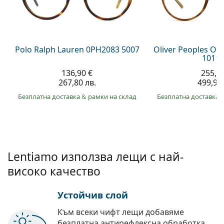
Persol
Prada
Всички марки
Polo Ralph Lauren 0PH2083 5007
Oliver Peoples O´
1011 
136,90 €
255,5
267,80 лв.
499,90 
Безплатна доставка
&
рамки на склад
Безплатна доставка
Lentiamo използва лещи с най-
високо качество
Устойчив слой
Към всеки чифт лещи добавяме
безплатна антирефлексна обработка.