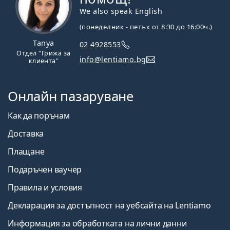
We also speak English
(понеделник - петък от 8:30 до 16:00ч.)
Tanya
02 4928553
Отдел "Грижа за
info@lentiamo.bg
клиента"
Онлайн пазаруване
Как да поръчам
Доставка
Плащане
Подаръчен ваучер
Правила и условия
Декларация за достъпност на уебсайта на Lentiamo
Информация за обработката на лични данни