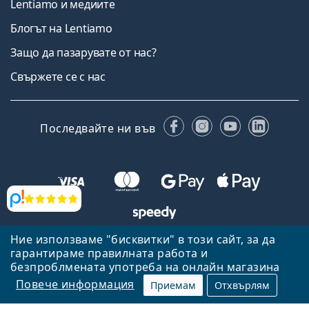
Lentiamo и медиите
Блогът на Lentiamo
Защо да пазарувате от нас?
Свържете се с нас
Facebook
Instagram
YouTube
Linked
Последвайте ни във
Прегледи
Ние използваме "бисквитки" в този сайт, за да
Назад към началната страница
Нагоре
гарантираме правилната работа и
Lentiamo.bg е собственост и се управлява от Lentiamo s.r.o.,
безпроблмената употреба на онлайн магазина
Република Чехия
Тук сме за вас в продължение на 18 години.
Повече информация
Приемам
Отхвърлям