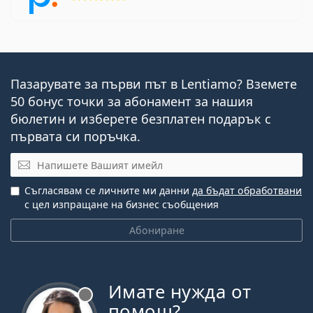
Пазарувате за първи път в Lentiamo? Вземете
50 бонус точки за абонамент за нашия
бюлетин и изберете безплатен подарък с
първата си поръчка.
Имейл
Съгласявам се личните ми данни
да бъдат обработвани
с цел изпращане на бизнес съобщения
Абониране
Имате нужда от
Извън линия
помощ?