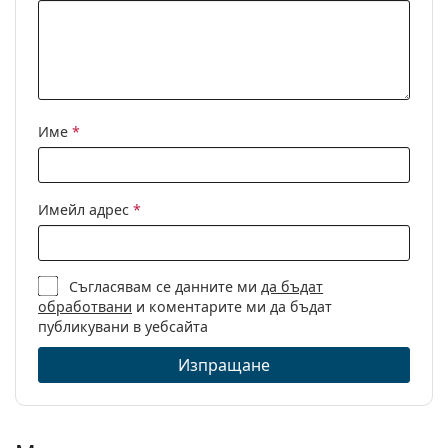
панти:
Клип-он:
Не
Аксесоари
Кутия:
Да
Име
*
Кърпичка за
Да
почистване:
Други
Имейл адрес
*
Пол:
Мъжки
Категория:
Диоптрични очила
Съгласявам се данните ми
да бъдат
Марка:
Oliver Peoples
обработвани
и коментарите ми да бъдат
Код:
0OV5183 1011 47
публикувани в уебсайта
Изпращане