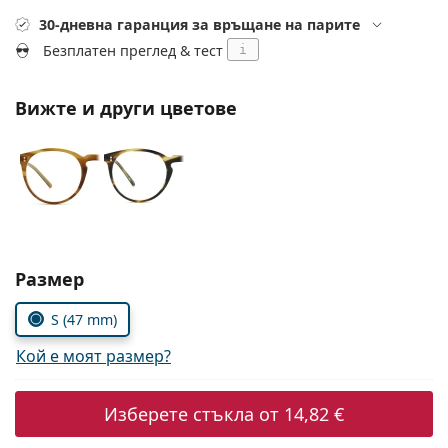
Gucci
Всички разтвори
На лин
30-дневна гаранция за връщане на парите
Всички марки
Persol
Безплатен преглед & тест
i
Prada
Вижте и други цветове
Всички марки
Изберете параметри
Размер
S (47 mm)
Кой е моят размер?
Изберете стъкла от
14,82 €