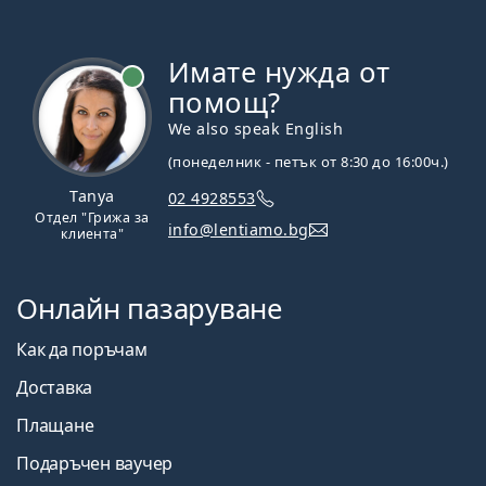
Имате нужда от
На линия
помощ?
We also speak English
(понеделник - петък от 8:30 до 16:00ч.)
Tanya
02 4928553
Отдел "Грижа за
info@lentiamo.bg
клиента"
Онлайн пазаруване
Как да поръчам
Доставка
Плащане
Подаръчен ваучер