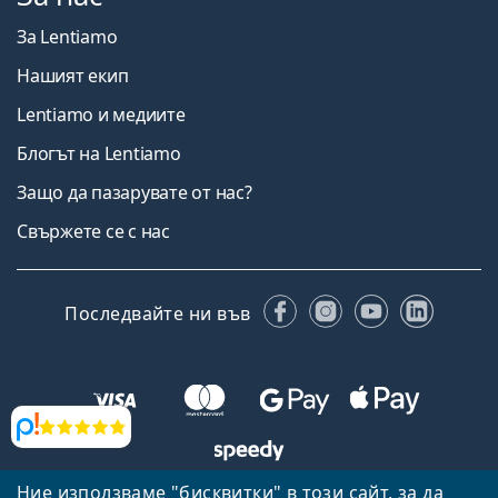
За Lentiamo
Нашият екип
Lentiamo и медиите
Блогът на Lentiamo
Защо да пазарувате от нас?
Свържете се с нас
Facebook
Instagram
YouTube
Linked
Последвайте ни във
Прегледи
Ние използваме "бисквитки" в този сайт, за да