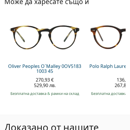
Може да харесате също и
Oliver Peoples O´Malley 0OV5183
Polo Ralph Laure
1003 45
270,93 €
136,9
529,90 лв.
267,80 
Безплатна доставка
&
рамки на склад
Безплатна доставка
Доказано от нашите