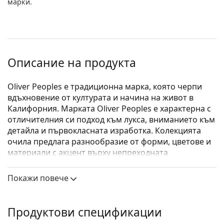
марки.
Описание на продукта
Oliver Peoples е традиционна марка, която черпи
вдъхновение от културата и начина на живот в
Калифорния. Марката Oliver Peoples е характерна с
отличителния си подход към лукса, вниманието към
детайла и първокласната изработка. Колекцията
очила предлага разнообразие от форми, цветове и
материали с акцент върху непреходната
елегантност и вечния дизайн.
Покажи повече
Oliver Peoples O´Malley 0OV5183 1011 47
са мъжки
очила.
Вижте как изглеждате с тези очила с виртуалното
Продуктови спецификации
огледало на Lentiamo.