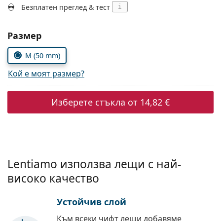
Persol
Безплатен преглед & тест
i
Prada
Изберете параметри
Размер
Всички марки
M (50 mm)
Кой е моят размер?
Изберете стъкла от
14,82 €
Lentiamo използва лещи с най-
високо качество
Устойчив слой
Към всеки чифт лещи добавяме