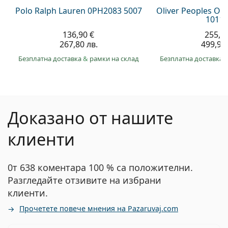
Polo Ralph Lauren 0PH2083 5007
Oliver Peoples O´
1011 
136,90 €
255,5
267,80 лв.
499,90 
Безплатна доставка
&
рамки на склад
Безплатна доставка
Доказано от нашите
клиенти
0т 638 коментара 100 % са положителни.
Разгледайте отзивите на избрани
клиенти.
Прочетете повече мнения на Pazaruvaj.com