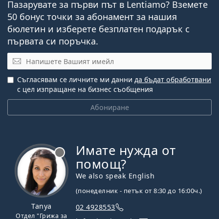
Пазарувате за първи път в Lentiamo? Вземете
50 бонус точки за абонамент за нашия
бюлетин и изберете безплатен подарък с
първата си поръчка.
Имейл
Съгласявам се личните ми данни
да бъдат обработвани
с цел изпращане на бизнес съобщения
Абониране
Имате нужда от
Извън линия
помощ?
We also speak English
(понеделник - петък от 8:30 до 16:00ч.)
Tanya
02 4928553
Отдел "Грижа за