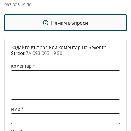
Това е медицинско устройство. Прочетете
Дължина от
145 mm
093 003 19 50
инструкциите преди употреба.
рамо до рамо:
Ширина на
19 mm
Нямам въпроси
моста:
Тегло:
85 гр.
Регулируеми
Не
Задайте въпрос или коментар на Seventh
подложки за
Street
7A 093 003 19 50
нос:
Флексибилни
Да
Коментар
*
панти:
Клип-он:
Не
Аксесоари
Кутия:
Да
Име
*
Кърпичка за
Не
почистване:
Други