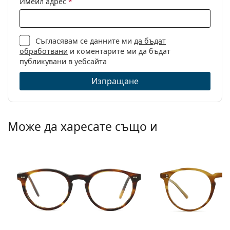
Имейл адрес
*
Пол:
Мъжки
Категория:
Диоптрични очила
Съгласявам се данните ми
да бъдат
Марка:
Seventh Street
обработвани
и коментарите ми да бъдат
Код:
7A 093 003 19 50
публикувани в уебсайта
Изпращане
Може да харесате също и