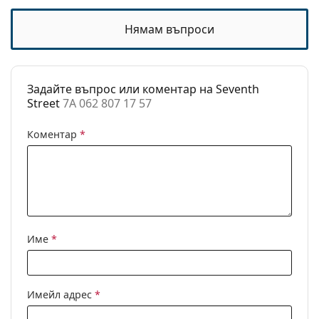
рамката:
инструкциите преди употреба.
Размер:
M
Нямам въпроси
Ширина:
136 mm
Дължина от
145 mm
Задайте въпрос или коментар на Seventh
рамо до рамо:
Street
7A 062 807 17 57
Ширина на
17 mm
моста:
Коментар
*
Тегло:
100 гр.
Регулируеми
Не
подложки за
нос:
Аксесоари
Име
*
Кутия:
Да
Кърпичка за
Не
почистване:
Имейл адрес
*
Други