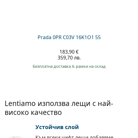
Prada 0PR C03V 16K1O1 55
183,90 €
359,70 лв.
Безплатна доставка
&
рамки на склад
Lentiamo използва лещи с най-
високо качество
Устойчив слой
Към всеки чифт лещи добавяме