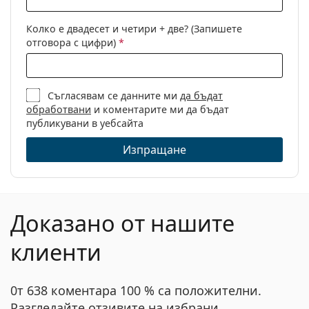
Пол:
Мъжки
Колко е двадесет и четири + две? (Запишете
Категория:
Диоптрични очила
отговора с цифри)
*
Марка:
Seventh Street
Код:
7A 062 807 17 57
Съгласявам се данните ми
да бъдат
обработвани
и коментарите ми да бъдат
публикувани в уебсайта
Изпращане
Доказано от нашите
клиенти
0т 638 коментара 100 % са положителни.
Разгледайте отзивите на избрани