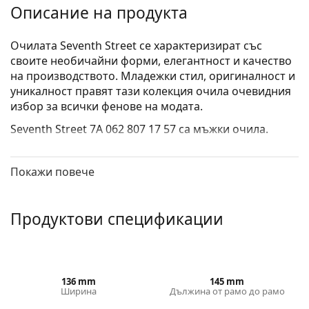
Описание на продукта
Очилата Seventh Street се характеризират със
своите необичайни форми, елегантност и качество
на производството. Младежки стил, оригиналност и
уникалност правят тази колекция очила очевидния
избор за всички фенове на модата.
Seventh Street 7A 062 807 17 57
са мъжки очила.
Диоптрични очила – рамки
Покажи повече
Черният цвят на рамката перфектно съвпада с
хладни тонове на кожата и светло руса, светло
кестенява или черна коса.
Продуктови спецификации
Квадратните рамки са идеален избор за тези с
кръгла, овална или триъгълна форма на лицето.
Рамката на очилата е изработена от
висококачествена пластмаса, която предлага
висока издръжливост, удобство при носене и
136 mm
145 mm
Ширина
Дължина от рамо до рамо
страхотен външен вид.