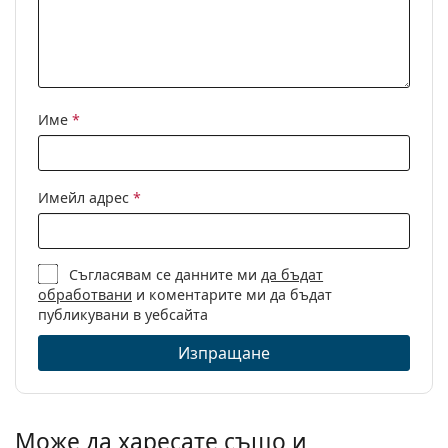
Име
*
Имейл адрес
*
Съгласявам се данните ми
да бъдат
обработвани
и коментарите ми да бъдат
публикувани в уебсайта
Изпращане
Може да харесате също и