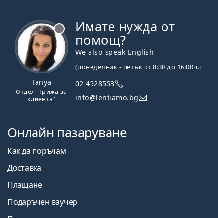
Имате нужда от
Извън линия
помощ?
We also speak English
(понеделник - петък от 8:30 до 16:00ч.)
Tanya
02 4928553
Отдел "Грижа за
info@lentiamo.bg
клиента"
Онлайн пазаруване
Как да поръчам
Доставка
Плащане
Подаръчен ваучер