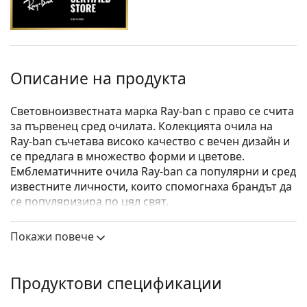
Описание на продукта
Световноизвестната марка Ray-ban с право се счита
за първенец сред очилата. Колекцията очила на
Ray-ban съчетава високо качество с вечен дизайн и
се предлага в множество форми и цветове.
Емблематичните очила Ray-ban са популярни и сред
известните личности, които спомогнаха брандът да
се популяризира по цял свят.
Ray-Ban Thalia 0RX5395 2000
са унисекс очила.
Покажи повече
Вижте как изглеждате с тези очила с виртуалното
огледало на Lentiamo.
Продуктови спецификации
Диоптрични очила – рамки
Черният цвят на рамката перфектно съвпада с