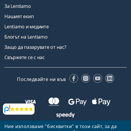
За Lentiamo
Нашият екип
Lentiamo и медиите
Блогът на Lentiamo
Защо да пазарувате от нас?
Свържете се с нас
Facebook
Instagram
YouTube
Linked
Последвайте ни във
Прегледи
Ние използваме "бисквитки" в този сайт, за да
Назад към началната страница
Нагоре