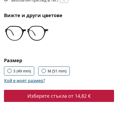
Безплатен преглед & тест
Persol
Prada
Вижте и други цветове
Всички марки
Изберете параметри
Размер
S (49 mm)
M (51 mm)
Кой е моят размер?
Изберете стъкла от
14,82 €