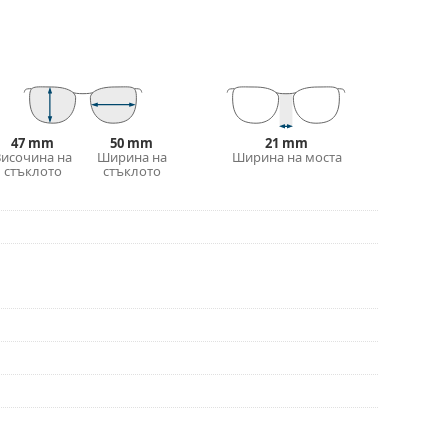
 преместване на позицията и комфортното
адаптират към формата на носа и по този начин
ирането на подложките за нос винаги трябва да
ти повреда или счупване, причинени от
47 mm
50 mm
21 mm
Височина на
Ширина на
Ширина на моста
 калъф/текстилна торбичка. Цветът на калъфа
стъклото
стъклото
е идеална за почистване и грижа за тях. Някои
лат вместо с кърпа.
е повече модели или разгледайте нашето
избора.
иите преди употреба.