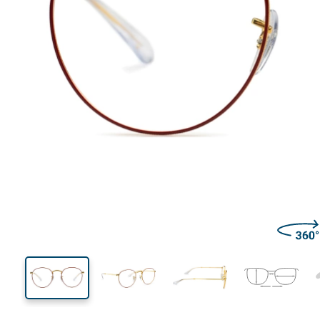
128 mm
Ширина
Ширин
на стъкл
47 mm
50 mm
Височина на стъклото
Ширина на стъклото