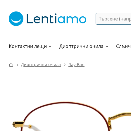
Търсене
Вход
Web навигация
Разтвори
Как да поръчам?
Контактни лещи
Диоптрични очила
Слънч
Диоптрични очила
Ray-Ban