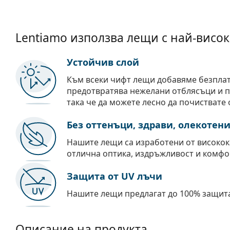
Lentiamo използва лещи с най-висок
Устойчив слой
Към всеки чифт лещи добавяме безпла
предотвратява нежелани отблясъци и пр
така че да можете лесно да почиствате 
Без оттенъци, здрави, олекотен
Нашите лещи са изработени от високок
отлична оптика, издръжливост и комфо
Защита от UV лъчи
Нашите лещи предлагат до 100% защита
Описание на продукта