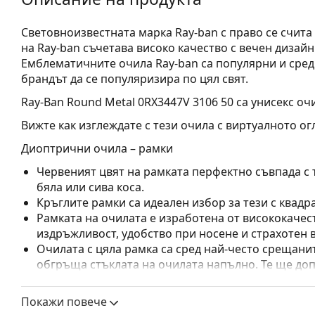
Световноизвестната марка Ray-ban с право се счита
на Ray-ban съчетава високо качество с вечен дизайн
Емблематичните очила Ray-ban са популярни и сред
брандът да се популяризира по цял свят.
Ray-Ban Round Metal 0RX3447V 3106 50
са унисекс оч
Вижте как изглеждате с тези очила с виртуалното ог
Диоптрични очила – рамки
Червеният цвят на рамката перфектно съвпада с 
бяла или сива коса.
Кръглите рамки са идеален избор за тези с квадр
Рамката на очилата е изработена от висококачес
издръжливост, удобство при носене и страхотен 
Очилата с цяла рамка са сред най-често срещанит
обгръща стъклата на очилата напълно. Те ще до
запомнящия си дизайн. Едни от предимствата им 
рамката напълно обгръща лещата и така защитав
Покажи повече
за всички лещи, включително тези с по-висока о