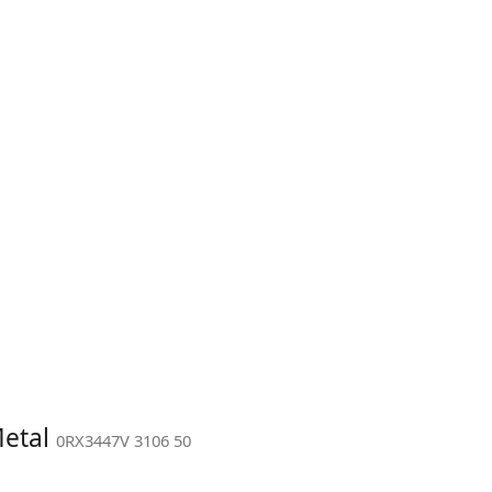
Metal
0RX3447V 3106 50