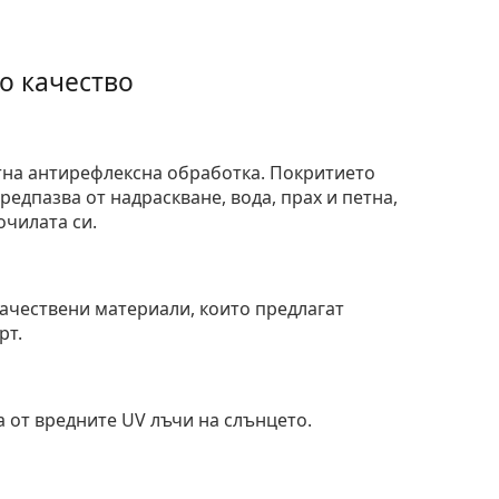
о качество
тна антирефлексна обработка. Покритието
едпазва от надраскване, вода, прах и петна,
очилата си.
и
ачествени материали, които предлагат
рт.
 от вредните UV лъчи на слънцето.