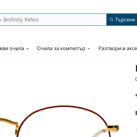
Търсене
еви очила
Очила за компютър
Разтвори и акс