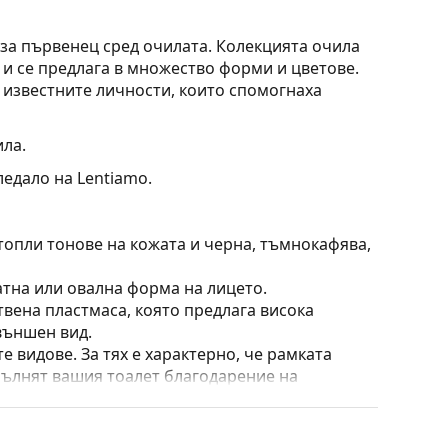
 за първенец сред очилата. Колекцията очила
 и се предлага в множество форми и цветове.
 известните личности, които спомогнаха
ила.
ледало на Lentiamo.
топли тонове на кожата и черна, тъмнокафява,
атна или овална форма на лицето.
твена пластмаса, която предлага висока
външен вид.
е видове. За тях е характерно, че рамката
пълнят вашия тоалет благодарение на
са здравината, издръжливостта и фактът, че
а срещу повреди. Този тип рамка е подходяща
птична мощност.