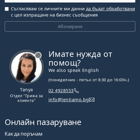
Съгласявам се личните ми данни
да бъдат обработвани
с цел изпращане на бизнес съобщения
Абониране
Имате нужда от
Извън линия
помощ?
We also speak English
(понеделник - петък от 8:30 до 16:00ч.)
Tanya
02 4928553
Отдел "Грижа за
info@lentiamo.bg
клиента"
Онлайн пазаруване
Как да поръчам