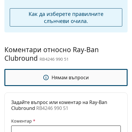
Тегло:
117 гр.
Регулируеми
Да
Как да изберете правилните
подложки за нос:
слънчеви очила.
Аксесоари
Кутия:
Да
Кърпичка за
Да
Коментари относно Ray-Ban
почистване:
Clubround
RB4246 990 51
Други
Пол:
Unisex
Нямам въпроси
Категория:
Слънчеви очила
Марка:
Ray-Ban
Задайте въпрос или коментар на Ray-Ban
Предназначение:
Мода
Clubround
RB4246 990 51
Код:
RB4246 990 51
Коментар
*
С възможност за
Не
диоптри: