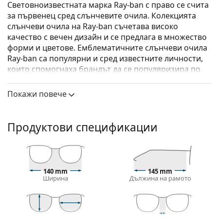
Световноизвестната марка Ray-ban с право се счита
за първенец сред слънчевите очила. Колекцията
слънчеви очила на Ray-ban съчетава високо
качество с вечен дизайн и се предлага в множество
форми и цветове. Емблематичните слънчеви очила
Ray-ban са популярни и сред известните личности,
които спомогнаха брандът да се популяризира по
цял свят.
Покажи повече
Ray-Ban Clubround RB4246 990 51
са унисекс
слънчеви очила.
Вижте как изглеждате с тези слънчеви очила с
Продуктови спецификации
виртуалното огледало на Lentiamo.
Слънчеви очила – рамки
Кафявият цвят на рамката перфектно съвпада с
140 mm
145 mm
топли тонове на кожата и светлокафява, черна
Ширина
Дължина на рамото
или тъмно руса коса.
Кръглите рамки за слънчеви очила
са идеален
избор за тези с квадратна или овална форма на