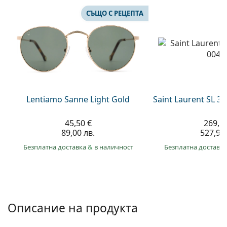
Persol
СЪЩО С РЕЦЕПТА
Prada
Всички марки
Lentiamo Sanne Light Gold
Saint Laurent SL 3
45,50 €
269,9
89,00 лв.
527,90 
Безплатна доставка
&
в наличност
Безплатна доставк
Описание на продукта