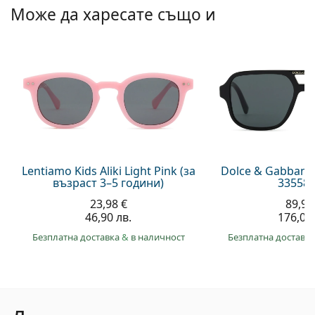
Може да харесате също и
Lentiamo Kids Aliki Light Pink (за
Dolce & Gabbana
възраст 3–5 години)
335587
23,98 €
89,99
46,90 лв.
176,00 
Безплатна доставка
&
в наличност
Безплатна доставк