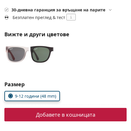
Persol
30-дневна гаранция за връщане на парите
Prada
Безплатен преглед & тест
i
Всички марки
Вижте и други цветове
Изберете параметри
Размер
9-12 години (48 mm)
Добавете в кошницата