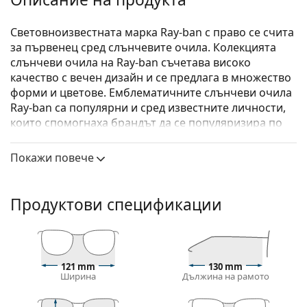
Световноизвестната марка Ray-ban с право се счита
за първенец сред слънчевите очила. Колекцията
слънчеви очила на Ray-ban съчетава високо
качество с вечен дизайн и се предлага в множество
форми и цветове. Емблематичните слънчеви очила
Ray-ban са популярни и сред известните личности,
които спомогнаха брандът да се популяризира по
цял свят.
Покажи повече
Ray-Ban Junior RJ9069S 705987 48
са детски слънчеви
очила.
Вижте как изглеждате с тези слънчеви очила с
Продуктови спецификации
виртуалното огледало на Lentiamo.
Слънчеви очила – рамки
Сивият цвят на рамката перфектно съвпада с
121 mm
130 mm
хладни тонове на кожата и червена, сива, бяла
Ширина
Дължина на рамото
или тъмно руса коса.
Квадратните рамки за слънчеви очила
са