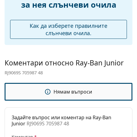
за нея слънчеви очила
моста:
Тегло:
45 гр.
Регулируеми
Не
Как да изберете правилните
подложки за нос:
слънчеви очила.
Аксесоари
Кутия:
Не
Кърпичка за
Не
Коментари относно Ray-Ban Junior
почистване:
RJ9069S 705987 48
Други
Пол:
Детски
Нямам въпроси
Категория:
Слънчеви очила
Марка:
Ray-Ban
Задайте въпрос или коментар на Ray-Ban
Предназначение:
Мода
Junior
RJ9069S 705987 48
Код:
RJ9069S 705987 48
Коментар
*