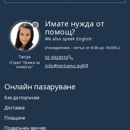
Имате нужда от
Извън линия
помощ?
We also speak English
(понеделник - петък от 8:30 до 16:00ч.)
Tanya
02 4928553
Отдел "Грижа за
info@lentiamo.bg
клиента"
Онлайн пазаруване
Как да поръчам
Доставка
Плащане
Подаръчен ваучер