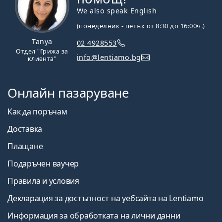
We also speak English
(понеделник - петък от 8:30 до 16:00ч.)
Tanya
02 4928553
Отдел "Грижа за
info@lentiamo.bg
клиента"
Онлайн пазаруване
Как да поръчам
Доставка
Плащане
Подаръчен ваучер
Правила и условия
Декларация за достъпност на уебсайта на Lentiamo
Информация за обработката на лични данни