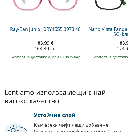
Persol
Prada
Всички марки
Ray-Ban Junior 0RY1555 3978 48
Nano Vista Fangam
SC (kли
83,99 €
88,91
164,30 лв.
173,90 
Безплатна доставка
&
рамки на склад
Безплатна доставка
Lentiamo използва лещи с най-
високо качество
Устойчив слой
Към всеки чифт лещи добавяме
безплатна антирефлексна обработка.