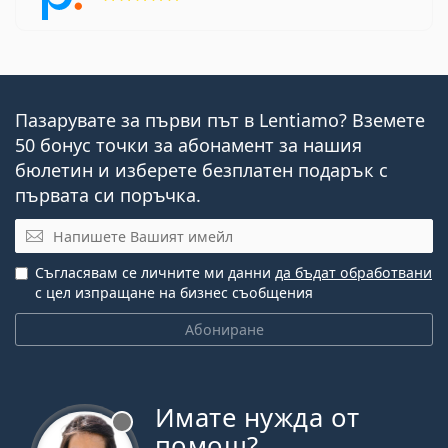
Пазарувате за първи път в Lentiamo? Вземете
50 бонус точки за абонамент за нашия
бюлетин и изберете безплатен подарък с
първата си поръчка.
Имейл
Съгласявам се личните ми данни
да бъдат обработвани
с цел изпращане на бизнес съобщения
Абониране
Имате нужда от
Извън линия
помощ?