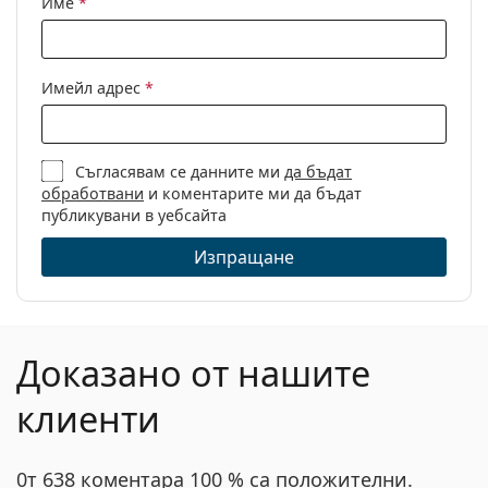
Име
*
Кърпичка за
Не
почистване:
Други
Имейл адрес
*
Пол:
Детски
Категория:
Диоптрични очила
Съгласявам се данните ми
да бъдат
Марка:
Ray-Ban
обработвани
и коментарите ми да бъдат
Код:
0RY1605 3777 49
публикувани в уебсайта
Изпращане
Доказано от нашите
клиенти
0т 638 коментара 100 % са положителни.