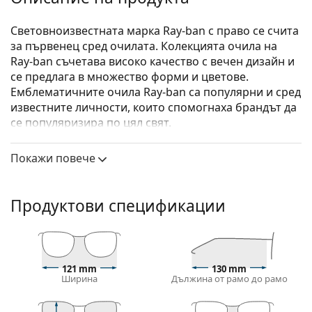
Световноизвестната марка Ray-ban с право се счита
за първенец сред очилата. Колекцията очила на
Ray-ban съчетава високо качество с вечен дизайн и
се предлага в множество форми и цветове.
Емблематичните очила Ray-ban са популярни и сред
известните личности, които спомогнаха брандът да
се популяризира по цял свят.
Ray-Ban Junior 0RY1605 3777 49
са детски очила.
Покажи повече
Вижте как изглеждате с тези очила с виртуалното
огледало на Lentiamo.
Продуктови спецификации
Диоптрични очила – рамки
Розовият цвят на рамката идеално пасва на
хладни тонове на кожата и светлокафява или
светло руса коса.
121 mm
130 mm
Правоъгълните рамки са идеален избор за тези с
Ширина
Дължина от рамо до рамо
овална или кръгла форма на лицето.
Рамката на очилата е изработена от