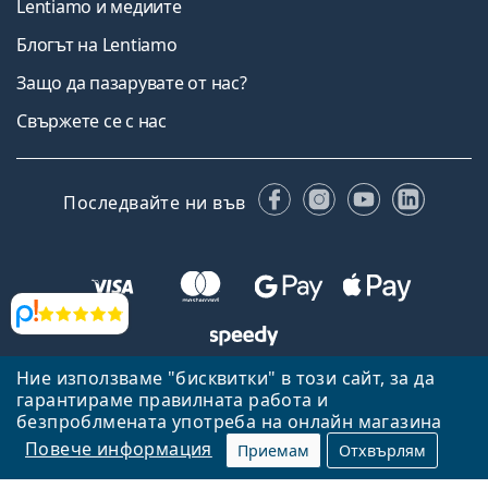
Lentiamo и медиите
Блогът на Lentiamo
Защо да пазарувате от нас?
Свържете се с нас
Facebook
Instagram
YouTube
Linked
Последвайте ни във
Прегледи
Ние използваме "бисквитки" в този сайт, за да
Назад към началната страница
Нагоре
гарантираме правилната работа и
Lentiamo.bg е собственост и се управлява от Lentiamo s.r.o.,
безпроблмената употреба на онлайн магазина
Република Чехия
Тук сме за вас в продължение на 18 години.
Повече информация
Приемам
Отхвърлям