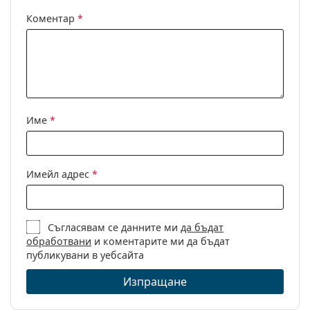
Флексибилни
Не
Коментар
*
панти:
Аксесоари
Кутия:
Да
Кърпичка за
Не
почистване:
Име
*
Други
Пол:
Детски
Имейл адрес
*
Категория:
Диоптрични очила
Марка:
Ray-Ban
Съгласявам се данните ми
да бъдат
Код:
0RY1598 3831 49
обработвани
и коментарите ми да бъдат
публикувани в уебсайта
Изпращане