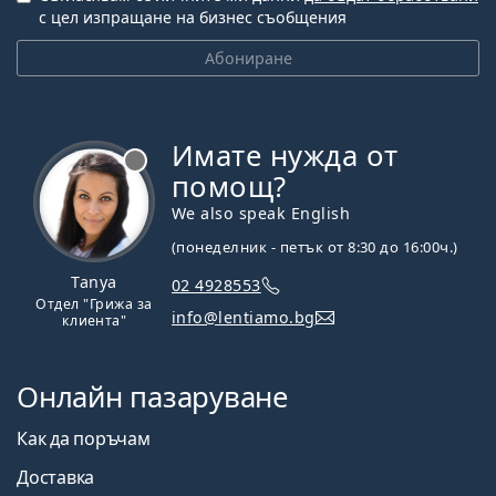
с цел изпращане на бизнес съобщения
Абониране
Имате нужда от
Извън линия
помощ?
We also speak English
(понеделник - петък от 8:30 до 16:00ч.)
Tanya
02 4928553
Отдел "Грижа за
info@lentiamo.bg
клиента"
Онлайн пазаруване
Как да поръчам
Доставка