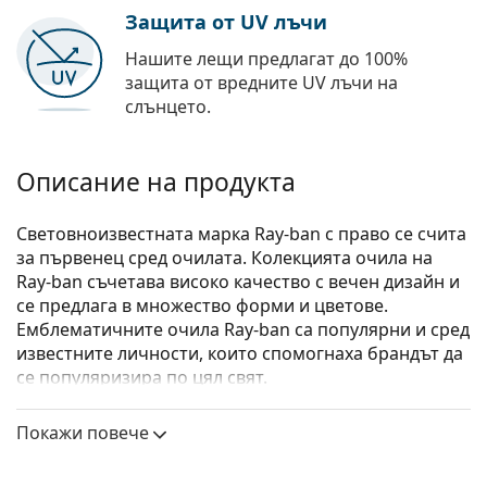
Защита от UV лъчи
Нашите лещи предлагат до 100%
защита от вредните UV лъчи на
слънцето.
Описание на продукта
Световноизвестната марка Ray-ban с право се счита
за първенец сред очилата. Колекцията очила на
Ray-ban съчетава високо качество с вечен дизайн и
се предлага в множество форми и цветове.
Емблематичните очила Ray-ban са популярни и сред
известните личности, които спомогнаха брандът да
се популяризира по цял свят.
Ray-Ban Junior 0RY1598 3831 49
са детски очила.
Покажи повече
Вижте как изглеждате с тези очила с виртуалното
огледало на Lentiamo.