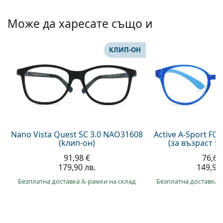
Persol
Може да харесате също и
Prada
Всички марки
КЛИП-ОН
Nano Vista Quest SC 3.0 NAO31608
Active A-Sport F0
(kлип-он)
(за възраст 5
91,98 €
76,64
179,90 лв.
149,90 
Безплатна доставка
&
рамки на склад
Безплатна доставка