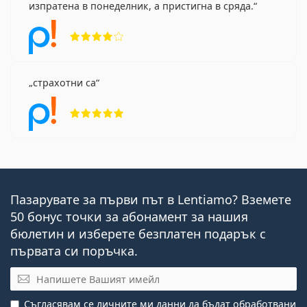
изпратена в понеделник, а пристигна в сряда.
Рейтинг 4 от 5
страхотни са
Рейтинг 5 от 5
Пазарувате за първи път в Lentiamo? Вземете
50 бонус точки за абонамент за нашия
бюлетин и изберете безплатен подарък с
първата си поръчка.
Имейл
Съгласявам се личните ми данни
да бъдат обработвани