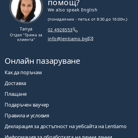
помощ?
We also speak English
(понеделник - петък от 8:30 до 16:00ч.)
Tanya
02 4928553
Отдел "Грижа за
info@lentiamo.bg
клиента"
Онлайн пазаруване
Как да поръчам
Доставка
Плащане
Подаръчен ваучер
Правила и условия
Декларация за достъпност на уебсайта на Lentiamo
Информация за обработката на лични данни