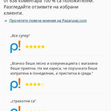
0т 638 коментара 100 % са положителни.
Разгледайте отзивите на избрани
клиенти.
Прочетете повече мнения на Pazaruvaj.com
Все супер
Рейтинг 5 от 5
Всичко беше лесно и комуникацията с магазина
беше приятна. Не ми хареса, че поръчката беше
изпратена в понеделник, а пристигна в сряда.
Рейтинг 4 от 5
страхотни са
Рейтинг 5 от 5