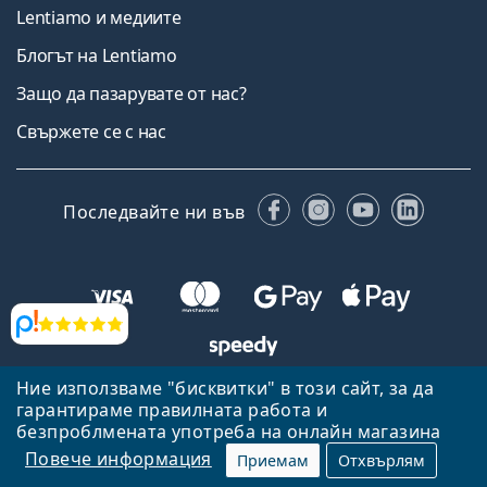
Lentiamo и медиите
Блогът на Lentiamo
Защо да пазарувате от нас?
Свържете се с нас
Facebook
Instagram
YouTube
Linked
Последвайте ни във
Прегледи
Ние използваме "бисквитки" в този сайт, за да
Назад към началната страница
Нагоре
гарантираме правилната работа и
Lentiamo.bg е собственост и се управлява от Lentiamo s.r.o.,
безпроблмената употреба на онлайн магазина
Република Чехия
Тук сме за вас в продължение на 18 години.
Повече информация
Приемам
Отхвърлям