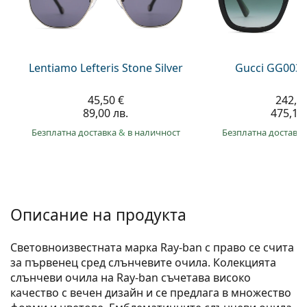
Persol
Prada
Всички марки
Lentiamo Lefteris Stone Silver
Gucci GG0034
45,50 €
242,9
89,00 лв.
475,10 
Безплатна доставка
&
в наличност
Безплатна доставк
Описание на продукта
Световноизвестната марка Ray-ban с право се счита
за първенец сред слънчевите очила. Колекцията
слънчеви очила на Ray-ban съчетава високо
качество с вечен дизайн и се предлага в множество