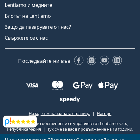
Lentiamo и медиите
Блогът на Lentiamo
Защо да пазарувате от нас?
Свържете се с нас
Facebook
Instagram
YouTube
Linked
Последвайте ни във
Назад към началната страница
Нагоре
Lentiamo.bg е собственост и се управлява от Lentiamo s.r.o.,
Прегледи
Република Чехия
Тук сме за вас в продължение на 18 години.