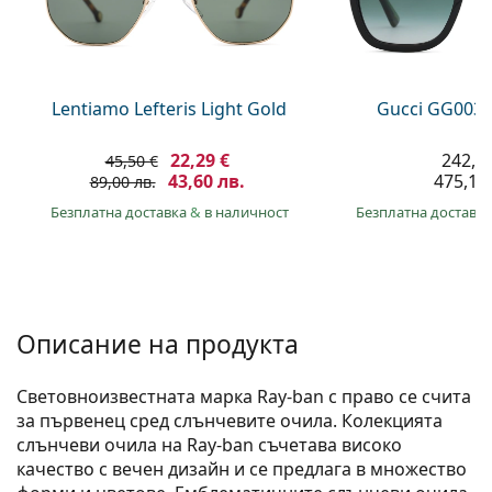
Persol
Prada
Всички марки
Lentiamo Lefteris Light Gold
Gucci GG0034
22,29 €
242,9
45,50 €
43,60 лв.
475,10 
89,00 лв.
Безплатна доставка
&
в наличност
Безплатна доставк
Описание на продукта
Световноизвестната марка Ray-ban с право се счита
за първенец сред слънчевите очила. Колекцията
слънчеви очила на Ray-ban съчетава високо
качество с вечен дизайн и се предлага в множество