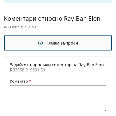
панти:
Аксесоари
Коментари относно Ray-Ban Elon
Кутия:
Да
RB3958 919631 50
Кърпичка за
Да
почистване:
Нямам въпроси
Други
Пол:
Unisex
Категория:
Слънчеви очила
Задайте въпрос или коментар на Ray-Ban Elon
RB3958 919631 50
Марка:
Ray-Ban
Предназначение:
Мода
Коментар
*
Код:
RB3958 919631 50
С възможност за
Не
диоптри: