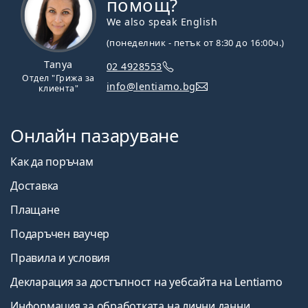
помощ?
We also speak English
(понеделник - петък от 8:30 до 16:00ч.)
Tanya
02 4928553
Отдел "Грижа за
info@lentiamo.bg
клиента"
Онлайн пазаруване
Как да поръчам
Доставка
Плащане
Подаръчен ваучер
Правила и условия
Декларация за достъпност на уебсайта на Lentiamo
Информация за обработката на лични данни