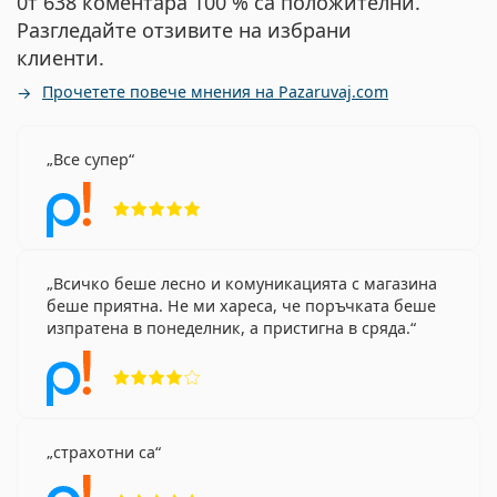
0т 638 коментара 100 % са положителни.
Разгледайте отзивите на избрани
клиенти.
Прочетете повече мнения на Pazaruvaj.com
Все супер
Рейтинг 5 от 5
Всичко беше лесно и комуникацията с магазина
беше приятна. Не ми хареса, че поръчката беше
изпратена в понеделник, а пристигна в сряда.
Рейтинг 4 от 5
страхотни са
Рейтинг 5 от 5