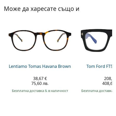
Persol
Може да харесате също и
Prada
Всички марки
Lentiamo Tomas Havana Brown
Tom Ford FT56
38,67 €
208,9
75,60 лв.
408,60 
Безплатна доставка
&
в наличност
Безплатна доставка