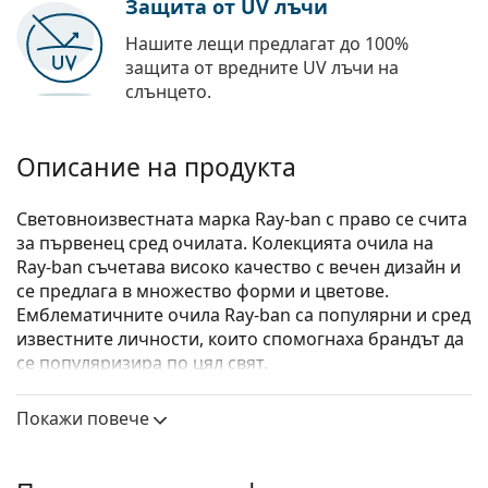
Защита от UV лъчи
Нашите лещи предлагат до 100%
защита от вредните UV лъчи на
слънцето.
Описание на продукта
Световноизвестната марка Ray-ban с право се счита
за първенец сред очилата. Колекцията очила на
Ray-ban съчетава високо качество с вечен дизайн и
се предлага в множество форми и цветове.
Емблематичните очила Ray-ban са популярни и сред
известните личности, които спомогнаха брандът да
се популяризира по цял свят.
Ray-Ban Elliot 0RX5397 8175
са унисекс очила.
Покажи повече
Вижте как изглеждате с тези очила с виртуалното
огледало на Lentiamo.