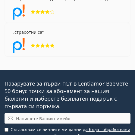
Рейтинг 4 от 5
страхотни са
Рейтинг 5 от 5
Пазарувате за първи път в Lentiamo? Вземете
50 бонус точки за абонамент за нашия
бюлетин и изберете безплатен подарък с
първата си поръчка.
Имейл
Съгласявам се личните ми данни
да бъдат обработвани