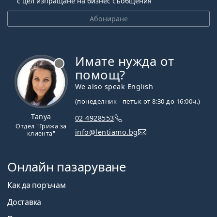
с цел изпращане на бизнес съобщения
Абониране
Имате нужда от
Извън линия
помощ?
We also speak English
(понеделник - петък от 8:30 до 16:00ч.)
Tanya
02 4928553
Отдел "Грижа за
info@lentiamo.bg
клиента"
Онлайн пазаруване
Как да поръчам
Доставка