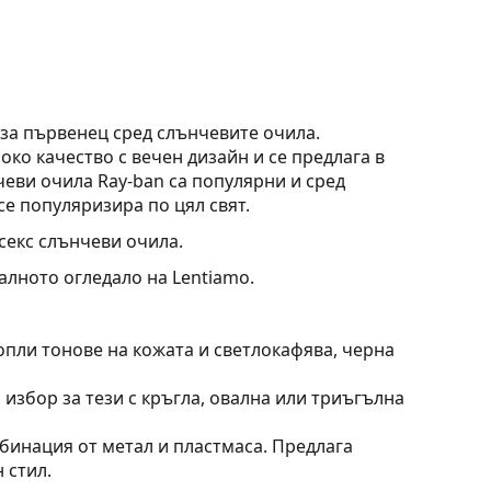
 за първенец сред слънчевите очила.
ко качество с вечен дизайн и се предлага в
еви очила Ray-ban са популярни и сред
се популяризира по цял свят.
секс слънчеви очила.
алното огледало на Lentiamo.
опли тонове на кожата и светлокафява, черна
 избор за тези с кръгла, овална или триъгълна
бинация от метал и пластмаса. Предлага
 стил.