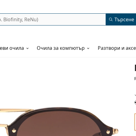
Търсене
еви очила
Очила за компютър
Разтвори и акс