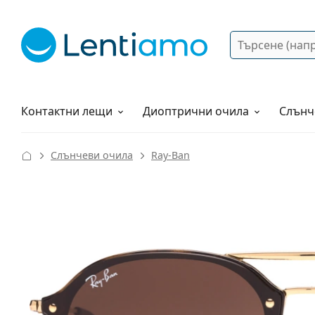
Търсене
Вход
Web навигация
Разтвори
Как да поръчам?
Контактни лещи
Диоптрични очила
Слънч
Слънчеви очила
Ray-Ban