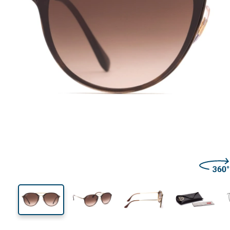
140 mm
Ширина
Ширин
на стъкл
50 mm
62 mm
Височина на стъклото
Ширина на стъклото