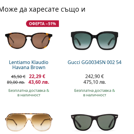
Може да харесате също и
ОФЕРТА −51%
Lentiamo Klaudio
Gucci GG0034SN 002 54
Havana Brown
22,29 €
242,90 €
45,50 €
43,60 лв.
475,10 лв.
89,00 лв.
Безплатна доставка
&
Безплатна доставка
&
в наличност
в наличност