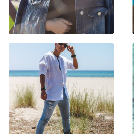
Тегло:
40 гр.
Регулируеми подложки за нос:
Да
Аксесоари
Кутия:
Да
Кърпичка за почистване:
Да
Други
Пол:
Unisex
Категория:
Слънчеви очила
Марка:
Ray-Ban
Предназначение:
Мода
Код:
RB4292N 710/13 62
С възможност за диоптри:
Не