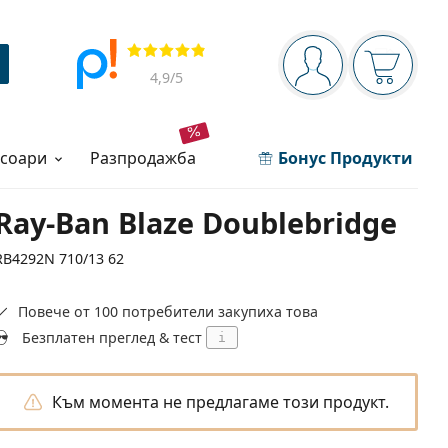
Navigation panel
Прегледи
Вие сте вписани 
Кошница
4,9
/5
есоари
разпродажба
Бонус Продукти
Ray-Ban Blaze Doublebridge
RB4292N 710/13 62
Повече от 100 потребители закупиха това
Безплатен преглед & тест
i
Към момента не предлагаме този продукт.