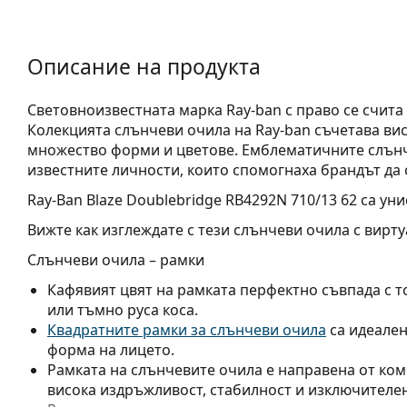
Описание на продукта
Световноизвестната марка Ray-ban с право се счита
Колекцията слънчеви очила на Ray-ban съчетава висо
множество форми и цветове. Емблематичните слънч
известните личности, които спомогнаха брандът да 
Ray-Ban Blaze Doublebridge RB4292N 710/13 62
са уни
Вижте как изглеждате с тези слънчеви очила с вирту
Слънчеви очила – рамки
Кафявият цвят на рамката перфектно съвпада с т
или тъмно руса коса.
Квадратните рамки за слънчеви очила
са идеален
форма на лицето.
Рамката на слънчевите очила е направена от ком
висока издръжливост, стабилност и изключителен