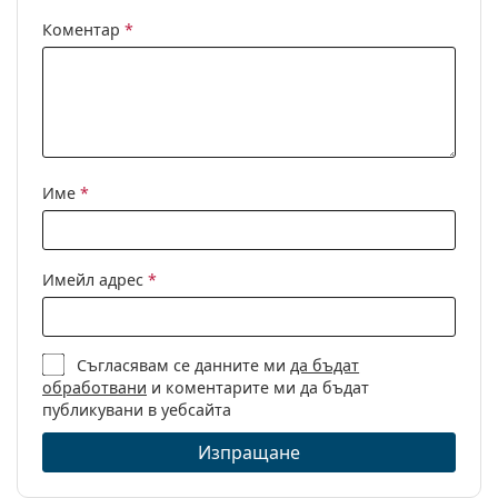
ръководство за очила
, ако имате нужда от помощ с
избора.
Флексибилни
Не
Коментар
*
панти:
Това е медицинско устройство. Прочетете
Аксесоари
инструкциите преди употреба.
Кутия:
Да
Кърпичка за
Да
почистване:
Име
*
Други
Пол:
Дамски
Имейл адрес
*
Категория:
Диоптрични очила
Марка:
Ray-Ban
Съгласявам се данните ми
да бъдат
Код:
0RX7140 5852 51
обработвани
и коментарите ми да бъдат
публикувани в уебсайта
Изпращане