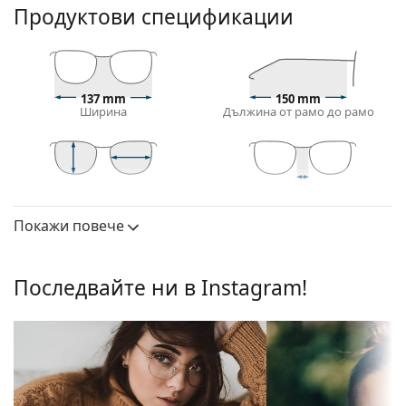
Продуктови спецификации
Диоптрични очила – рамки
Черният цвят на рамката перфектно съвпада с
хладни тонове на кожата и светло руса, светло
кестенява или черна коса.
137 mm
150 mm
Кръглите рамки са идеален избор за тези с
Ширина
Дължина от рамо до рамо
квадратна или овална форма на лицето.
Рамката на очилата е направена от комбинация
от метал и пластмаса. Предлага висока
издръжливост, стабилност и изключителен стил.
44 mm
51 mm
20 mm
Височина на
Ширина на
Ширина на моста
Очилата с цяла рамка са сред най-често
стъклото
стъклото
Покажи повече
срещаните видове. За тях е характерно, че
Лещи
рамката обгръща стъклата на очилата напълно.
Те ще допълнят вашия тоалет благодарение на
Височина на
44 mm
Последвайте ни в Instagram!
запомнящия си дизайн. Едни от предимствата им
стъклото:
са здравината, издръжливостта и фактът, че
Ширина на
51 mm
рамката напълно обгръща лещата и така
стъклото:
защитава срещу повреди. Този тип рамка е
Рамка
подходяща за всички лещи, включително тези с
по-висока оптична мощност.
Форма на
Кръгла