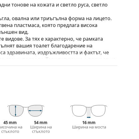
дни тонове на кожата и светло руса, светло
ъгла, овална или триъгълна форма на лицето.
твена пластмаса, която предлага висока
външен вид.
е видове. За тях е характерно, че рамката
пълнят вашия тоалет благодарение на
са здравината, издръжливостта и фактът, че
а срещу повреди. Този тип рамка е подходяща
птична мощност.
 калъф/текстилна торбичка. Цветът на калъфа
е идеална за почистване и грижа за тях. Някои
лат вместо с кърпа.
е повече модели или разгледайте нашето
45 mm
54 mm
16 mm
избора.
Височина на
Ширина на
Ширина на моста
стъклото
стъклото
иите преди употреба.