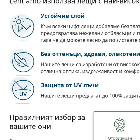
Lentiamo използва лещи с най-висок
Устойчив слой
Към всеки чифт лещи добавяме безпла
предотвратява нежелани отблясъци и пр
така че да можете лесно да почиствате 
Без оттенъци, здрави, олекотен
Нашите лещи са изработени от високок
отлична оптика, издръжливост и комфо
Защита от UV лъчи
Нашите лещи предлагат до 100% защита
Правилният избор за
вашите очи
Oторизиран