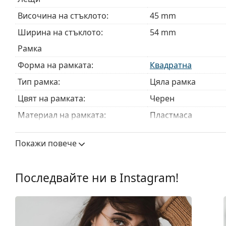
Височина на стъклото:
45 mm
Ширина на стъклото:
54 mm
Рамка
Форма на рамката:
Квадратна
Тип рамка:
Цяла рамка
Цвят на рамката:
Черен
Материал на рамката:
Пластмаса
Размер:
M
Покажи повече
Ширина:
133 mm
Дължина от рамо до рамо:
145 mm
Последвайте ни в Instagram!
Ширина на моста:
16 mm
Тегло:
175 гр.
Регулируеми подложки за нос:
Не