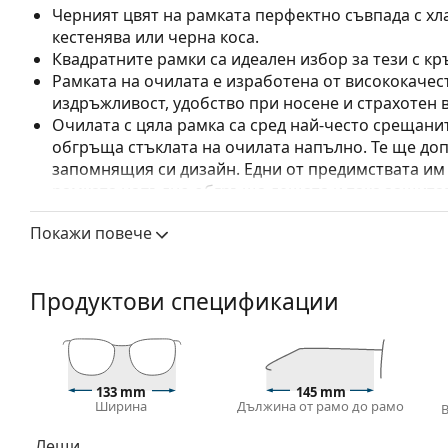
Черният цвят на рамката перфектно съвпада с хла
кестенява или черна коса.
Квадратните рамки са идеален избор за тези с кр
Рамката на очилата е изработена от висококачес
издръжливост, удобство при носене и страхотен 
Очилата с цяла рамка са сред най-често срещанит
обгръща стъклата на очилата напълно. Те ще до
запомнящия си дизайн. Едни от предимствата им 
рамката напълно обгръща лещата и така защитав
за всички лещи, включително тези с по-висока о
Покажи повече
Аксесоари
Доставяме диоптричните очила в оригиналния им
Продуктови спецификации
или торбичката и дизайнът могат да варират.
Кърпичката за почистване, доставяна с очилата, 
модели могат да бъдат доставяни с торбичка от п
Разгледайте пълната ни гама
очила
, за да намерит
133 mm
145 mm
ръководство за очила
, ако имате нужда от помощ с 
Ширина
Дължина от рамо до рамо
Това е медицинско устройство. Прочетете инструкц
Лещи