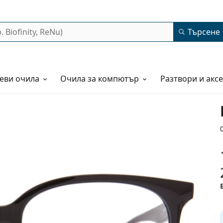
Търсене
еви очила
Очила за компютър
Разтвори и акс