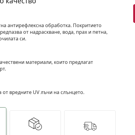
о качество
тна антирефлексна обработка. Покритието
едпазва от надраскване, вода, прах и петна,
очилата си.
и
ачествени материали, които предлагат
рт.
 от вредните UV лъчи на слънцето.