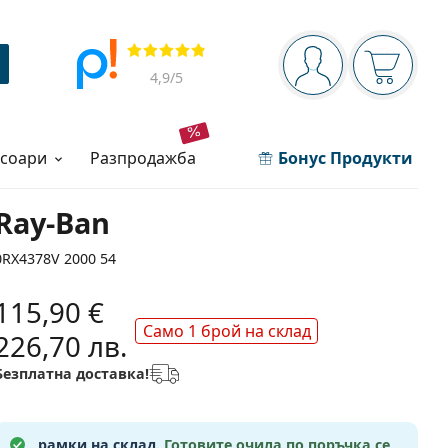
Navigation panel
Прегледи
Вие сте вписани 
Кошница
4,9
/5
есоари
разпродажба
Бонус Продукти
Ray-Ban
0RX4378V 2000 54
115,90 €
Само 1 брой на склад
226,70 лв.
Безплатна доставка!
рамки на склад.
Готовите очила по поръчка се