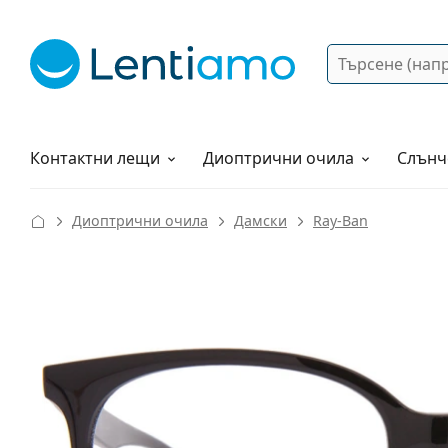
Търсене
Вход
Web навигация
Разтвори
Как да поръчам?
Контактни лещи
Диоптрични очила
Слънч
Диоптрични очила
Дамски
Ray-Ban