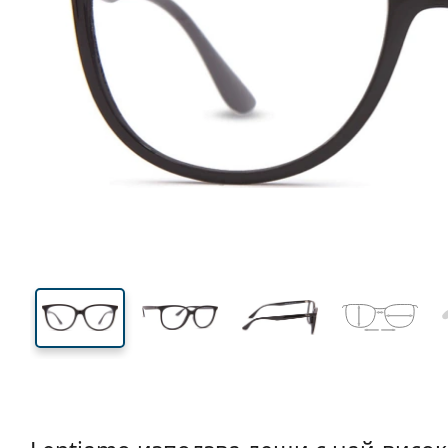
133 mm
Ширина
Ширин
на стъкл
45 mm
54 mm
Височина на стъклото
Ширина на стъклото