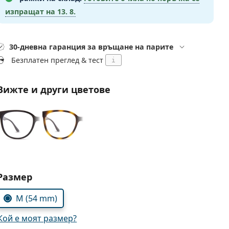
изпращат на
13. 8.
30-дневна гаранция за връщане на парите
Безплатен преглед & тест
i
Вижте и други цветове
Изберете параметри
Размер
M (54 mm)
Кой е моят размер?