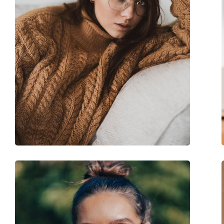
Флексибилни панти:
Не
Аксесоари
Кутия:
Да
Кърпичка за почистване:
Да
Други
Пол:
Дамски
Категория:
Диоптрични очила
Марка:
Ray-Ban
Код:
0RX4378V 2000 54