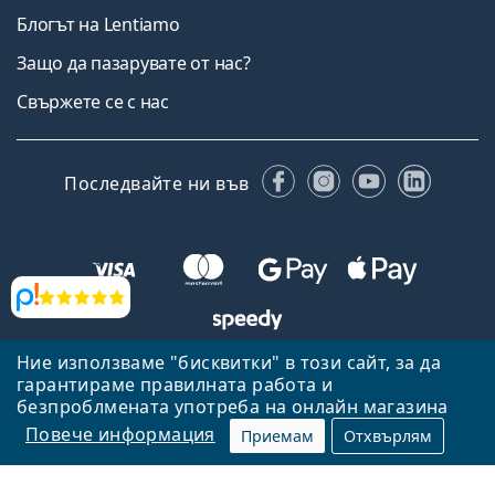
Блогът на Lentiamo
Защо да пазарувате от нас?
Свържете се с нас
Facebook
Instagram
YouTube
Linked
Последвайте ни във
Прегледи
Ние използваме "бисквитки" в този сайт, за да
Назад към началната страница
Нагоре
гарантираме правилната работа и
Lentiamo.bg е собственост и се управлява от Lentiamo s.r.o.,
безпроблмената употреба на онлайн магазина
Република Чехия
Тук сме за вас в продължение на 18 години.
Повече информация
Приемам
Отхвърлям