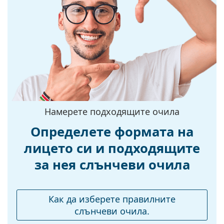
Рамка
Форма на
Квадратна
рамката:
Цвят на рамката:
Черен
Материал на
Пластмаса
рамката:
Размер:
M
Ширина:
135 mm
Намерете подходящите очила
Дължина на
135 mm
Определете формата на
рамото:
лицето си и подходящите
Ширина на
13 mm
за нея слънчеви очила
моста:
Тегло:
75 гр.
Регулируеми
Не
Как да изберете правилните
подложки за нос:
слънчеви очила.
Флексибилни
Не