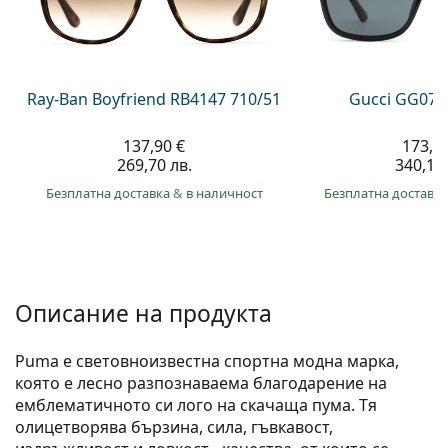
Persol
Prada
Всички марки
Ray-Ban Boyfriend RB4147 710/51
Gucci GG074
137,90 €
173,9
269,70 лв.
340,10 
Безплатна доставка
&
в наличност
Безплатна доставк
Описание на продукта
Puma е световноизвестна спортна модна марка,
която е лесно разпознаваема благодарение на
емблематичното си лого на скачаща пума. Тя
олицетворява бързина, сила, гъвкавост,