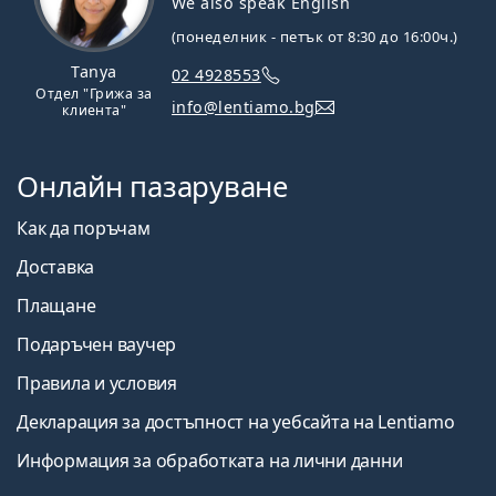
We also speak English
(понеделник - петък от 8:30 до 16:00ч.)
Tanya
02 4928553
Отдел "Грижа за
info@lentiamo.bg
клиента"
Онлайн пазаруване
Как да поръчам
Доставка
Плащане
Подаръчен ваучер
Правила и условия
Декларация за достъпност на уебсайта на Lentiamo
Информация за обработката на лични данни