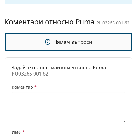
панти:
Аксесоари
Коментари относно Puma
PU0326S 001 62
Кутия:
Не
Кърпичка за
Не
Нямам въпроси
почистване:
Други
Пол:
Мъжки
Задайте въпрос или коментар на Puma
Категория:
Слънчеви очила
PU0326S 001 62
Марка:
Puma
Коментар
*
Предназначение:
Мода
Код:
PU0326S 001 62
Име
*