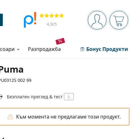
Navigation panel
Прегледи
Вие сте вписани 
Кошница
4,9
/5
есоари
разпродажба
Бонус Продукти
Puma
PU0312S 002 99
Безплатен преглед & тест
i
Към момента не предлагаме този продукт.