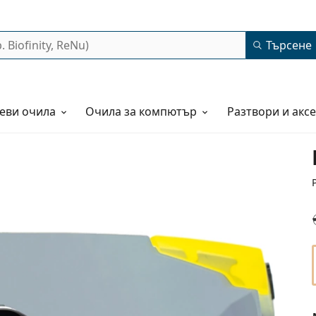
Търсене
еви очила
Очила за компютър
Разтвори и акс