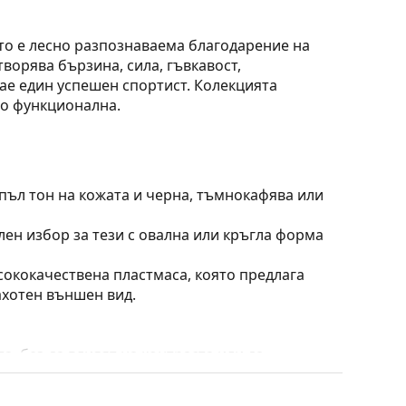
то е лесно разпознаваема благодарение на
ворява бързина, сила, гъвкавост,
дае един успешен спортист. Колекцията
но функционална.
пъл тон на кожата и черна, тъмнокафява или
лен избор за тези с овална или кръгла форма
сококачествена пластмаса, която предлага
ахотен външен вид.
, без да влияят на контраста или да
орими предимства са лекото тегло и по-