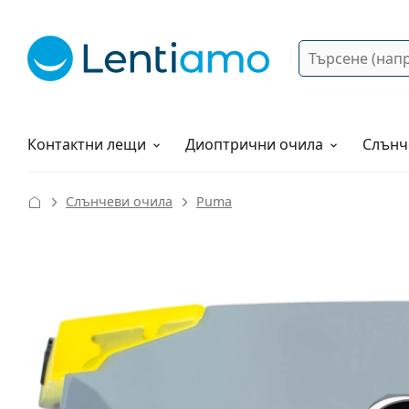
Търсене
Вход
Web навигация
Разтвори
Как да поръчам?
Контактни лещи
Диоптрични очила
Слънч
Слънчеви очила
Puma