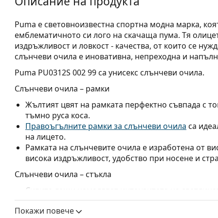
Описание на продукта
Puma е световноизвестна спортна модна марка, коя
емблематичното си лого на скачаща пума. Тя олицет
издръжливост и ловкост - качества, от които се нуж
слънчеви очила е иновативна, непреходна и напъл
Puma PU0312S 002 99
са унисекс слънчеви очила.
Слънчеви очила – рамки
Жълтият цвят на рамката перфектно съвпада с то
тъмно руса коса.
Правоъгълните рамки за слънчеви очила
са идеа
на лицето.
Рамката на слънчевите очила е изработена от ви
висока издръжливост, удобство при носене и стр
Слънчеви очила – стъкла
Сивите лещи намаляват интензитета на светлината
изкривяват цветовете.
Покажи повече
Лещите са изработени от пластмаса, чиито неосп