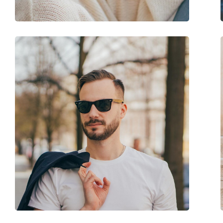
Флексибилни панти:
Не
Аксесоари
Кутия:
Да
Кърпичка за почистване:
Не
Други
Пол:
Unisex
Категория:
Слънчеви очила
Марка:
Puma
Предназначение:
Спорт
Спорт:
Колоездене, Бягане
Код:
PU0312S 002 99