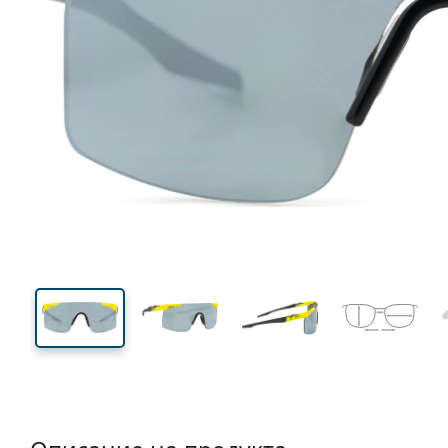
126 mm
Ширина
Ширин
на стъкл
52 mm
99 mm
Височина на стъклото
Ширина на стъклото