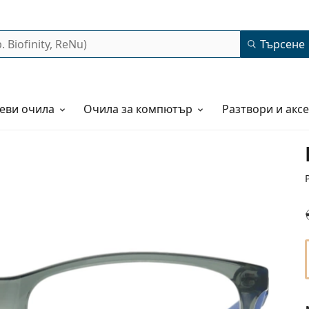
Търсене
еви очила
Очила за компютър
Разтвори и акс