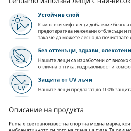
Lentiamo използва лещи с най-висок
Устойчив слой
Към всеки чифт лещи добавяме безпла
предотвратява нежелани отблясъци и пр
така че да можете лесно да почиствате 
Без оттенъци, здрави, олекотен
Нашите лещи са изработени от високок
отлична оптика, издръжливост и комфо
Защита от UV лъчи
Нашите лещи предлагат до 100% защита
Описание на продукта
Puma е световноизвестна спортна модна марка, коя
емблематичното си лого на скачаща пума. Тя олицет