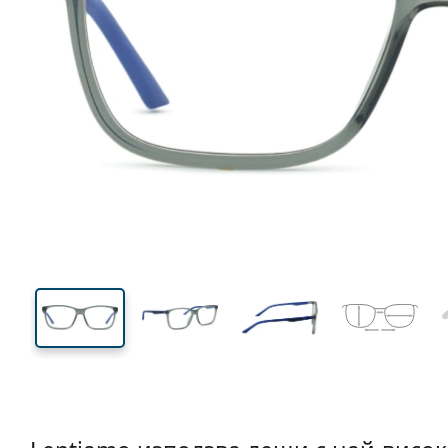
128 mm
Ширина
Ширин
на стъкл
38 mm
53 mm
Височина на стъклото
Ширина на стъклото