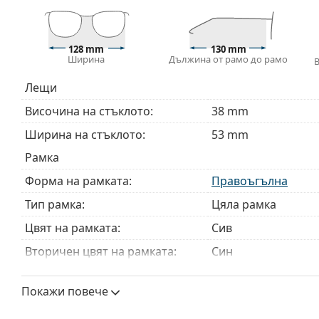
Аксесоари
Доставяме диоптричните очила в оригиналния им
128 mm
130 mm
Ширина
Дължина от рамо до рамо
или торбичката и дизайнът могат да варират.
Кърпичката за почистване, доставяна с очилата, 
Лещи
модели могат да бъдат доставяни с торбичка от п
Височина на стъклото:
38 mm
Разгледайте пълната ни гама
очила
, за да намерит
ръководство за очила
, ако имате нужда от помощ с 
Ширина на стъклото:
53 mm
Това е медицинско устройство. Прочетете инструкц
Рамка
Форма на рамката:
Правоъгълна
Тип рамка:
Цяла рамка
Цвят на рамката:
Сив
Вторичен цвят на рамката:
Син
Материал на рамката:
Пластмаса
Покажи повече
Размер:
S