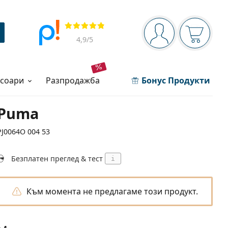
Navigation panel
Прегледи
Вие сте вписани 
Кошница
4,9
/5
есоари
разпродажба
Бонус Продукти
Puma
PJ0064O 004 53
Безплатен преглед & тест
i
Към момента не предлагаме този продукт.