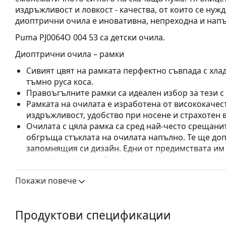
издръжливост и ловкост - качества, от които се нуж
диоптрични очила е иновативна, непреходна и нап
Puma PJ0064O 004 53
са детски очила.
Диоптрични очила – рамки
Сивият цвят на рамката перфектно съвпада с хлад
тъмно руса коса.
Правоъгълните рамки са идеален избор за тези с
Рамката на очилата е изработена от висококачес
издръжливост, удобство при носене и страхотен 
Очилата с цяла рамка са сред най-често срещанит
обгръща стъклата на очилата напълно. Те ще до
запомнящия си дизайн. Едни от предимствата им 
рамката напълно обгръща лещата и така защитав
за всички лещи, включително тези с по-висока о
Покажи повече
Регулируемите подложки за нос позволяват леко
прилягане на очилата. Подложките за нос ще се 
ще осигурят по-голям комфорт при носене. Регул
Продуктови спецификации
се извършва от опитен оптик, за да се предотвра
непрофесионално боравене.