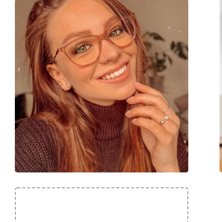
Код:
PJ0064O 004 53