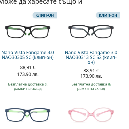
Може да харесате също и
КЛИП-ОН
КЛИП-ОН
Nano Vista Fangame 3.0
Nano Vista Fangame 3.0
NAO30305 SC (kлип-он)
NAO30313 SC 52 (kлип-
он)
88,91 €
88,91 €
173,90 лв.
173,90 лв.
Безплатна доставка
&
Безплатна доставка
&
рамки на склад
рамки на склад