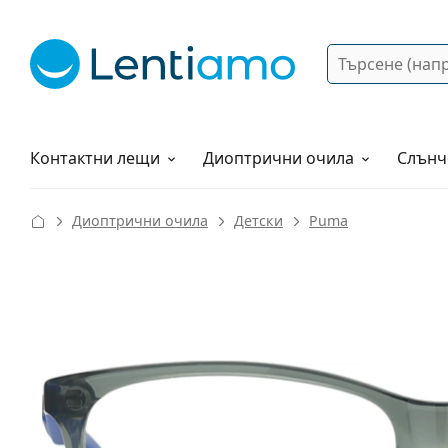
Търсене
Вход
Web навигация
Разтвори
Как да поръчам?
Контактни лещи
Диоптрични очила
Слънч
Диоптрични очила
Детски
Puma