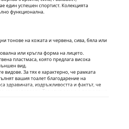
дае един успешен спортист. Колекцията
ълно функционална.
ни тонове на кожата и червена, сива, бяла или
 овална или кръгла форма на лицето.
твена пластмаса, която предлага висока
външен вид.
е видове. За тях е характерно, че рамката
пълнят вашия тоалет благодарение на
са здравината, издръжливостта и фактът, че
а срещу повреди. Този тип рамка е подходяща
птична мощност.
 преместване на позицията и комфортното
адаптират към формата на носа и по този начин
ирането на подложките за нос винаги трябва да
ти повреда или счупване, причинени от