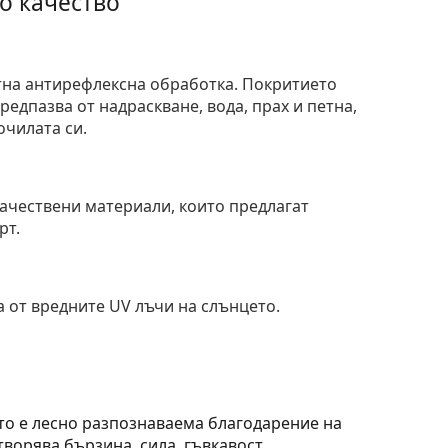
о качество
тна антирефлексна обработка. Покритието
едпазва от надраскване, вода, прах и петна,
очилата си.
и
ачествени материали, които предлагат
рт.
 от вредните UV лъчи на слънцето.
то е лесно разпознаваема благодарение на
ворява бързина, сила, гъвкавост,