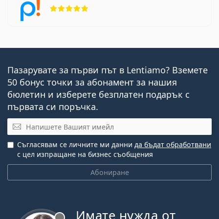
Рейтинг 5 от 5
Пазарувате за първи път в Lentiamo? Вземете
50 бонус точки за абонамент за нашия
бюлетин и изберете безплатен подарък с
първата си поръчка.
Имейл
Съгласявам се личните ми данни
да бъдат обработвани
с цел изпращане на бизнес съобщения
Абониране
Имате нужда от
Извън линия