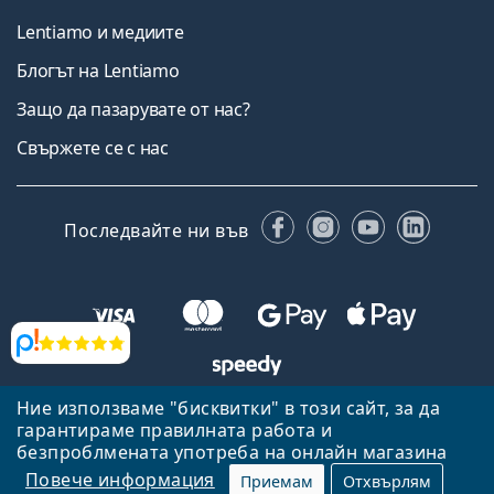
Lentiamo и медиите
Блогът на Lentiamo
Защо да пазарувате от нас?
Свържете се с нас
Facebook
Instagram
YouTube
Linked
Последвайте ни във
Прегледи
Ние използваме "бисквитки" в този сайт, за да
Назад към началната страница
Нагоре
гарантираме правилната работа и
Lentiamo.bg е собственост и се управлява от Lentiamo s.r.o.,
безпроблмената употреба на онлайн магазина
Република Чехия
Тук сме за вас в продължение на 18 години.
Повече информация
Приемам
Отхвърлям