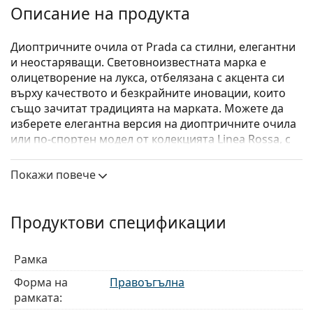
Описание на продукта
Диоптричните очила от Prada са стилни, елегантни
и неостаряващи. Световноизвестната марка е
олицетворение на лукса, отбелязана с акцента си
върху качеството и безкрайните иновации, които
също зачитат традицията на марката. Можете да
изберете елегантна версия на диоптричните очила
или по-спортен модел от колекцията Linea Rossa, с
отличителната червена ивица. Какъвто и стил да
изберете, с очилата Prada винаги ще бъдете
Покажи повече
уникални и изключителни.
Prada Linea Rossa Lifestyle 0PS 04MV TWY1O1
са
Продуктови спецификации
мъжки очила.
Вижте как изглеждате с тези очила с виртуалното
Рамка
огледало на Lentiamo.
Форма на
Правоъгълна
Диоптрични очила – рамки
рамката:
Синият цвят на рамката перфектно съвпада с