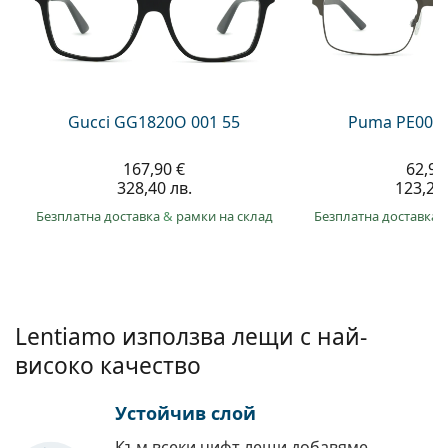
Persol
Prada
Всички марки
Gucci GG1820O 001 55
Puma PE0027
167,90 €
62,99
328,40 лв.
123,20 
Безплатна доставка
&
рамки на склад
Безплатна доставка
Lentiamo използва лещи с най-
високо качество
Устойчив слой
Към всеки чифт лещи добавяме