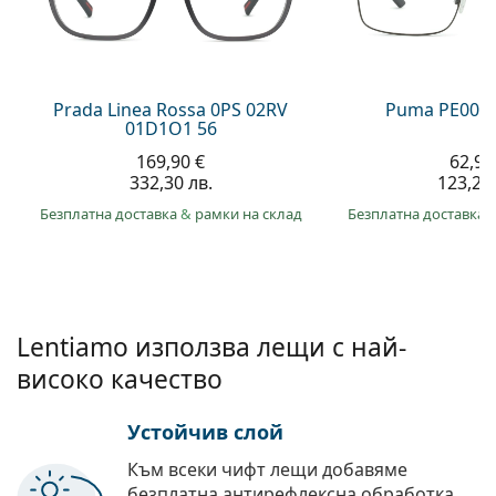
Persol
Prada
Всички марки
Prada Linea Rossa 0PS 02RV
Puma PE0027
01D1O1 56
169,90 €
62,99
332,30 лв.
123,20 
Безплатна доставка
&
рамки на склад
Безплатна доставка
Lentiamo използва лещи с най-
високо качество
Устойчив слой
Към всеки чифт лещи добавяме
безплатна антирефлексна обработка.