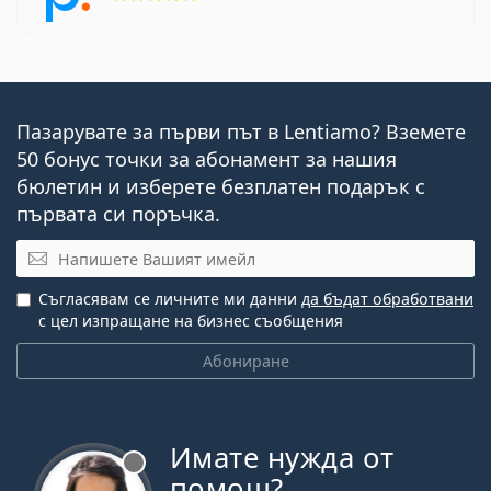
Пазарувате за първи път в Lentiamo? Вземете
50 бонус точки за абонамент за нашия
бюлетин и изберете безплатен подарък с
първата си поръчка.
Имейл
Съгласявам се личните ми данни
да бъдат обработвани
с цел изпращане на бизнес съобщения
Абониране
Имате нужда от
Извън линия
помощ?