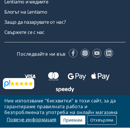
Lentiamo и медиите
Блогът на Lentiamo
Защо да пазарувате от нас?
Свържете се с нас
Facebook
Instagram
YouTube
Linked
Последвайте ни във
Прегледи
Ние използваме "бисквитки" в този сайт, за да
Назад към началната страница
Нагоре
гарантираме правилната работа и
Lentiamo.bg е собственост и се управлява от Lentiamo s.r.o.,
безпроблмената употреба на онлайн магазина
Република Чехия
Тук сме за вас в продължение на 18 години.
Повече информация
Приемам
Отхвърлям