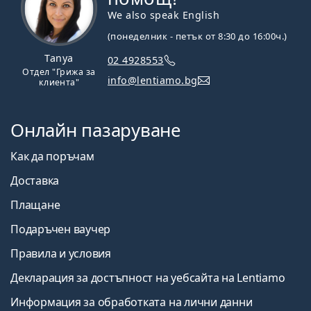
We also speak English
(понеделник - петък от 8:30 до 16:00ч.)
Tanya
02 4928553
Отдел "Грижа за
info@lentiamo.bg
клиента"
Онлайн пазаруване
Как да поръчам
Доставка
Плащане
Подаръчен ваучер
Правила и условия
Декларация за достъпност на уебсайта на Lentiamo
Информация за обработката на лични данни