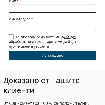
Име
*
Кърпичка за
Да
почистване:
Други
Имейл адрес
*
Пол:
Мъжки
Категория:
Диоптрични очила
Съгласявам се данните ми
да бъдат
Марка:
Prada Linea Rossa
обработвани
и коментарите ми да бъдат
Код:
0PS 50OV DG01O1 57
публикувани в уебсайта
Изпращане
Доказано от нашите
клиенти
0т 638 коментара 100 % са положителни.