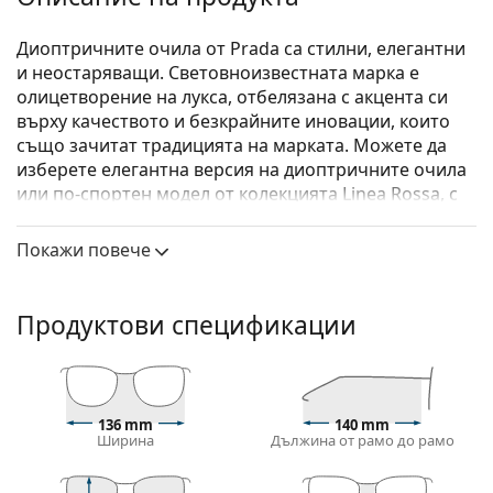
Диоптричните очила от Prada са стилни, елегантни
и неостаряващи. Световноизвестната марка е
олицетворение на лукса, отбелязана с акцента си
върху качеството и безкрайните иновации, които
също зачитат традицията на марката. Можете да
изберете елегантна версия на диоптричните очила
или по-спортен модел от колекцията Linea Rossa, с
отличителната червена ивица. Какъвто и стил да
изберете, с очилата Prada винаги ще бъдете
Покажи повече
уникални и изключителни.
Prada Linea Rossa 0PS 50OV DG01O1 57
са мъжки
Продуктови спецификации
очила.
Диоптрични очила – рамки
Черният цвят на рамката перфектно съвпада с
хладни тонове на кожата и светло руса, светло
136 mm
140 mm
Ширина
Дължина от рамо до рамо
кестенява или черна коса.
Правоъгълните рамки са идеален избор за тези с