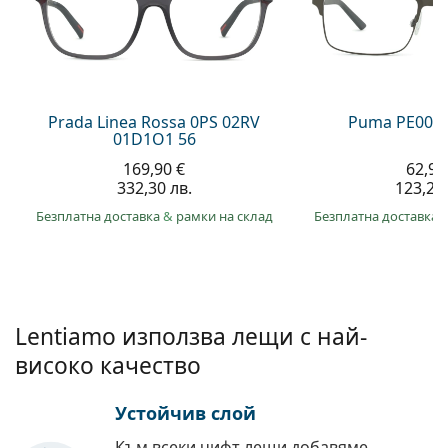
Persol
Prada
Всички марки
Prada Linea Rossa 0PS 02RV
Puma PE0027
01D1O1 56
169,90 €
62,99
332,30 лв.
123,20 
Безплатна доставка
&
рамки на склад
Безплатна доставка
Lentiamo използва лещи с най-
високо качество
Устойчив слой
Към всеки чифт лещи добавяме