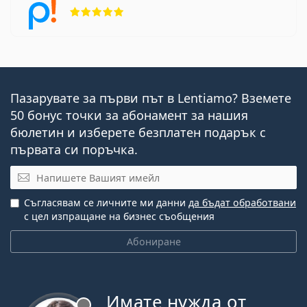
Рейтинг 5 от 5
Пазарувате за първи път в Lentiamo? Вземете
50 бонус точки за абонамент за нашия
бюлетин и изберете безплатен подарък с
първата си поръчка.
Имейл
Съгласявам се личните ми данни
да бъдат обработвани
с цел изпращане на бизнес съобщения
Абониране
Имате нужда от
Извън линия