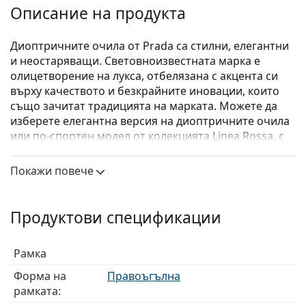
Описание на продукта
Диоптричните очила от Prada са стилни, елегантни
и неостаряващи. Световноизвестната марка е
олицетворение на лукса, отбелязана с акцента си
върху качеството и безкрайните иновации, които
също зачитат традицията на марката. Можете да
изберете елегантна версия на диоптричните очила
или по-спортен модел от колекцията Linea Rossa, с
отличителната червена ивица. Какъвто и стил да
изберете, с очилата Prada винаги ще бъдете
Покажи повече
уникални и изключителни.
Prada Linea Rossa 0PS 05MV CZH1O1
са мъжки очила.
Продуктови спецификации
Вижте как изглеждате с тези очила с виртуалното
огледало на Lentiamo.
Рамка
Диоптрични очила – рамки
Форма на
Правоъгълна
Синият цвят на рамката перфектно съвпада с
рамката:
хладни тонове на кожата и светлокафява, черна