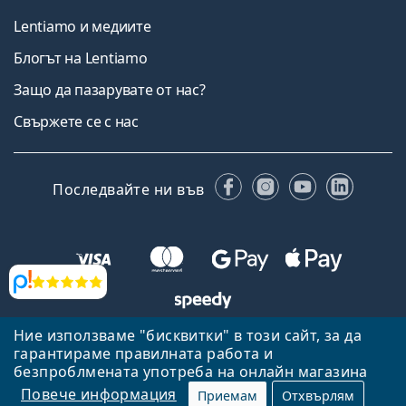
Lentiamo и медиите
Блогът на Lentiamo
Защо да пазарувате от нас?
Свържете се с нас
Facebook
Instagram
YouTube
Linked
Последвайте ни във
Прегледи
Ние използваме "бисквитки" в този сайт, за да
Назад към началната страница
Нагоре
гарантираме правилната работа и
Lentiamo.bg е собственост и се управлява от Lentiamo s.r.o.,
безпроблмената употреба на онлайн магазина
Република Чехия
Тук сме за вас в продължение на 18 години.
Повече информация
Приемам
Отхвърлям