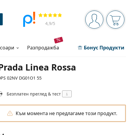
Navigation panel
Прегледи
Вие сте вписани 
Кошница
4,9
/5
есоари
разпродажба
Бонус Продукти
Prada Linea Rossa
0PS 02NV DG01O1 55
Безплатен преглед & тест
i
Към момента не предлагаме този продукт.