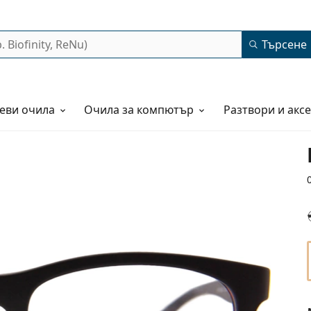
Търсене
еви очила
Очила за компютър
Разтвори и акс