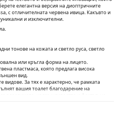
берете елегантна версия на диоптричните
sa, с отличителната червена ивица. Какъвто и
е уникални и изключителни.
ла.
дни тонове на кожата и светло руса, светло
 овална или кръгла форма на лицето.
твена пластмаса, която предлага висока
външен вид.
е видове. За тях е характерно, че рамката
пълнят вашия тоалет благодарение на
са здравината, издръжливостта и фактът, че
а срещу повреди. Този тип рамка е подходяща
птична мощност.
 калъф/текстилна торбичка. Цветът на калъфа