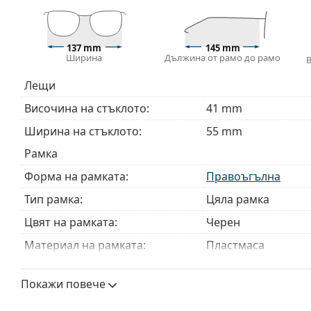
Кърпичката за почистване, доставяна с очилата, 
модели могат да бъдат доставяни с торбичка от п
137 mm
145 mm
Разгледайте пълната ни гама
очила
, за да намерит
Ширина
Дължина от рамо до рамо
ръководство за очила
, ако имате нужда от помощ с 
Лещи
Това е медицинско устройство. Прочетете инструкц
Височина на стъклото:
41 mm
Ширина на стъклото:
55 mm
Рамка
Форма на рамката:
Правоъгълна
Тип рамка:
Цяла рамка
Цвят на рамката:
Черен
Материал на рамката:
Пластмаса
Размер:
M
Покажи повече
Ширина:
137 mm