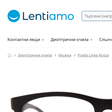
Търсене
Вход
Web навигация
Разтвори
Как да поръчам?
Контактни лещи
Диоптрични очила
Слънч
Диоптрични очила
Мъжки
Prada Linea Rossa