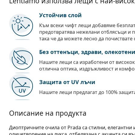
Lentiamo използва лещи с най-висок
Устойчив слой
Към всеки чифт лещи добавяме безпла
предотвратява нежелани отблясъци и пр
така че да можете лесно да почиствате 
Без оттенъци, здрави, олекотен
Нашите лещи са изработени от високок
отлична оптика, издръжливост и комфо
Защита от UV лъчи
Нашите лещи предлагат до 100% защита
Описание на продукта
Диоптричните очила от Prada са стилни, елегантни
олицетворение на лукса, отбелязана с акцента си в