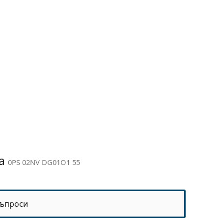
sa
0PS 02NV DG01O1 55
ъпроси