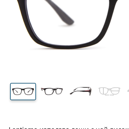
137 mm
Ширина
Ширин
на стъкл
41 mm
55 mm
Височина на стъклото
Ширина на стъклото