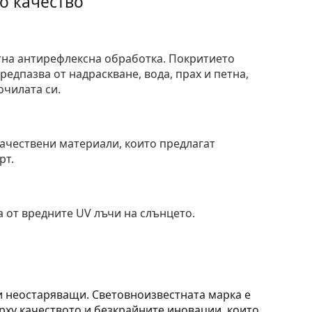
о качество
тна антирефлексна обработка. Покритието
едпазва от надраскване, вода, прах и петна,
очилата си.
и
ачествени материали, които предлагат
рт.
 от вредните UV лъчи на слънцето.
 и неостаряващи. Световноизвестната марка е
ърху качеството и безкрайните иновации, които