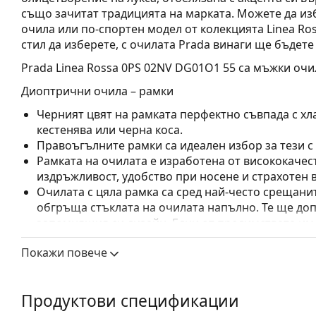
също зачитат традицията на марката. Можете да из
очила или по-спортен модел от колекцията Linea Ros
стил да изберете, с очилата Prada винаги ще бъдет
Prada Linea Rossa 0PS 02NV DG01O1 55
са мъжки очи
Диоптрични очила – рамки
Черният цвят на рамката перфектно съвпада с хла
кестенява или черна коса.
Правоъгълните рамки са идеален избор за тези с
Рамката на очилата е изработена от висококачес
издръжливост, удобство при носене и страхотен 
Очилата с цяла рамка са сред най-често срещанит
обгръща стъклата на очилата напълно. Те ще до
запомнящия си дизайн. Едни от предимствата им 
рамката напълно обгръща лещата и така защитав
Покажи повече
за всички лещи, включително тези с по-висока о
Аксесоари
Продуктови спецификации
Доставяме диоптричните очила в оригиналния им
или торбичката и дизайнът могат да варират.