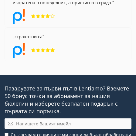
изпратена в понеделник, а пристигна в сряда.
Рейтинг 4 от 5
страхотни са
Рейтинг 5 от 5
Пазарувате за първи път в Lentiamo? Вземете
50 бонус точки за абонамент за нашия
бюлетин и изберете безплатен подарък с
първата си поръчка.
Имейл
Съгласявам се личните ми данни
да бъдат обработвани