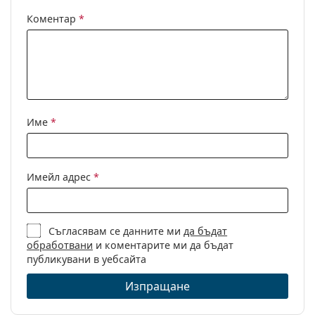
Флексибилни
Не
Коментар
*
панти:
Клип-он:
Не
Аксесоари
Кутия:
Да
Име
*
Кърпичка за
Да
почистване:
Други
Имейл адрес
*
Пол:
Дамски
Категория:
Диоптрични очила
Съгласявам се данните ми
да бъдат
Марка:
Prada
обработвани
и коментарите ми да бъдат
Код:
0PR 18WV VIY1O1 54
публикувани в уебсайта
Изпращане