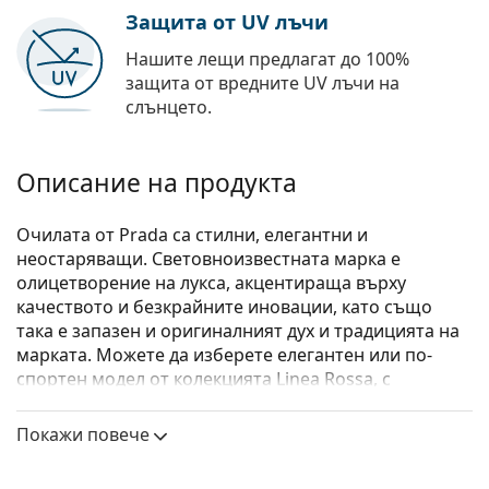
Защита от UV лъчи
Нашите лещи предлагат до 100%
защита от вредните UV лъчи на
слънцето.
Описание на продукта
Очилата от Prada са стилни, елегантни и
неостаряващи. Световноизвестната марка е
олицетворение на лукса, акцентираща върху
качеството и безкрайните иновации, като също
така е запазен и оригиналният дух и традицията на
марката. Можете да изберете елегантен или по-
спортен модел от колекцията Linea Rossa, с
отличителната червена ивица. Какъвто и стил да
изберете, с диоптричните очила Prada винаги ще
Покажи повече
бъдете уникални.
Prada 0PR 18WV VIY1O1 54
са дамски очила.