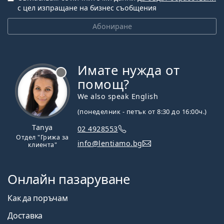
с цел изпращане на бизнес съобщения
Абониране
Имате нужда от
Извън линия
помощ?
We also speak English
(понеделник - петък от 8:30 до 16:00ч.)
Tanya
02 4928553
Отдел "Грижа за
info@lentiamo.bg
клиента"
Онлайн пазаруване
Как да поръчам
Доставка