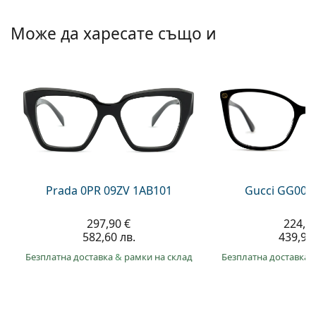
Persol
Може да харесате също и
Prada
Всички марки
Prada 0PR 09ZV 1AB101
Gucci GG002
297,90 €
224,9
582,60 лв.
439,90 
Безплатна доставка
&
рамки на склад
Безплатна доставка