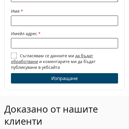
Кърпичка за
Да
почистване:
Име
*
Други
Пол:
Мъжки
Имейл адрес
*
Категория:
Диоптрични очила
Марка:
Police
Съгласявам се данните ми
да бъдат
Код:
SPLA30 0D82 54
обработвани
и коментарите ми да бъдат
публикувани в уебсайта
Изпращане
Доказано от нашите
клиенти