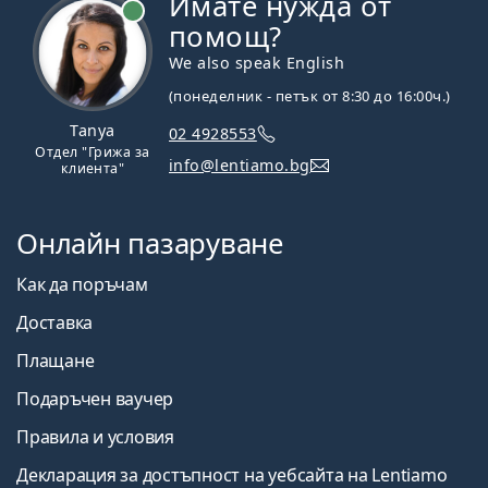
Имате нужда от
На линия
помощ?
We also speak English
(понеделник - петък от 8:30 до 16:00ч.)
Tanya
02 4928553
Отдел "Грижа за
info@lentiamo.bg
клиента"
Онлайн пазаруване
Как да поръчам
Доставка
Плащане
Подаръчен ваучер
Правила и условия
Декларация за достъпност на уебсайта на Lentiamo