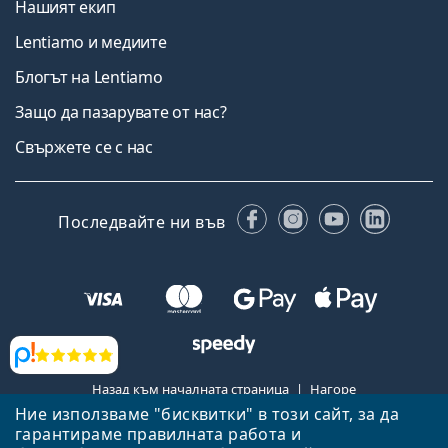
Нашият екип
Lentiamo и медиите
Блогът на Lentiamo
Защо да пазарувате от нас?
Свържете се с нас
Facebook
Instagram
YouTube
Linked
Последвайте ни във
Прегледи
Назад към началната страница
Нагоре
Ние използваме "бисквитки" в този сайт, за да
Lentiamo.bg е собственост и се управлява от Lentiamo s.r.o.,
гарантираме правилната работа и
Република Чехия
Тук сме за вас в продължение на 18 години.