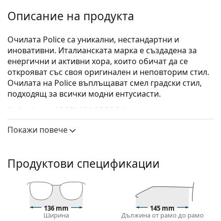
Описание на продукта
Очилата Police са уникални, нестандартни и
иновативни. Италианската марка е създадена за
енергични и активни хора, които обичат да се
открояват със своя оригинален и неповторим стил.
Очилата на Police въплъщават смел градски стил,
подходящ за всички модни ентусиасти.
Police Lewis 09 SPLA30 0D82 54
са мъжки очила.
Вижте как изглеждате с тези очила с виртуалното
Покажи повече
огледало на Lentiamo.
Диоптрични очила – рамки
Продуктови спецификации
Синият цвят на рамката перфектно съвпада с
хладни тонове на кожата и светлокафява, черна
или светло руса коса.
Правоъгълните рамки са идеален избор за тези с
136 mm
145 mm
овална или кръгла форма на лицето.
Ширина
Дължина от рамо до рамо