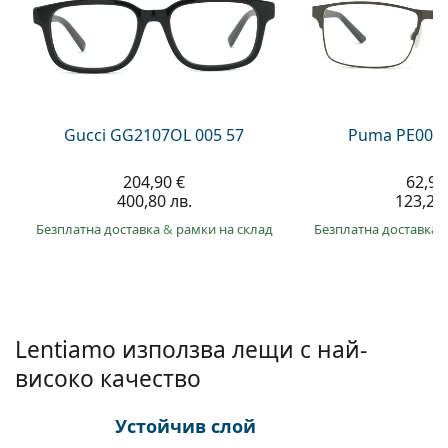
Gucci
Всички разтвори
На лин
Всички марки
Persol
Prada
Всички марки
Gucci GG2107OL 005 57
Puma PE0027
204,90 €
62,99
400,80 лв.
123,20 
Безплатна доставка
&
рамки на склад
Безплатна доставка
Lentiamo използва лещи с най-
високо качество
Устойчив слой