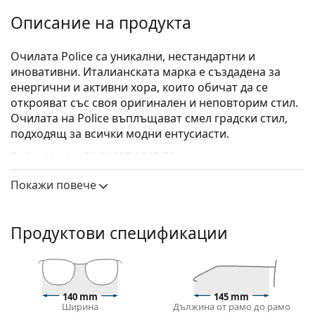
Описание на продукта
Очилата Police са уникални, нестандартни и
иновативни. Италианската марка е създадена за
енергични и активни хора, които обичат да се
открояват със своя оригинален и неповторим стил.
Очилата на Police въплъщават смел градски стил,
подходящ за всички модни ентусиасти.
Police Huxley 3 VPL887 0627 56
са мъжки очила.
Вижте как изглеждате с тези очила с виртуалното
Покажи повече
огледало на Lentiamo.
Диоптрични очила – рамки
Продуктови спецификации
Сивият цвят на рамката перфектно съвпада с
хладни тонове на кожата и червена, сива, бяла
или тъмно руса коса.
Правоъгълните рамки са идеален избор за тези с
140 mm
145 mm
овална или кръгла форма на лицето.
Ширина
Дължина от рамо до рамо