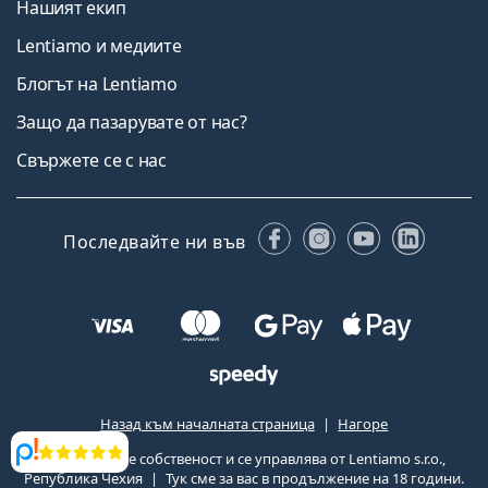
Нашият екип
Lentiamo и медиите
Блогът на Lentiamo
Защо да пазарувате от нас?
Свържете се с нас
Facebook
Instagram
YouTube
Linked
Последвайте ни във
Назад към началната страница
Нагоре
Lentiamo.bg е собственост и се управлява от Lentiamo s.r.o.,
Прегледи
Република Чехия
Тук сме за вас в продължение на 18 години.