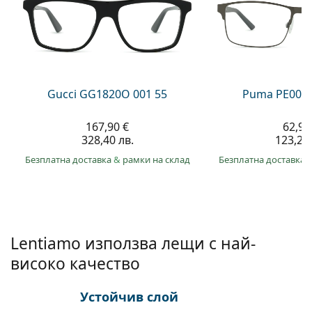
Gucci
Всички разтвори
На лин
Всички марки
Persol
Prada
Всички марки
Gucci GG1820O 001 55
Puma PE0027
167,90 €
62,99
328,40 лв.
123,20 
Безплатна доставка
&
рамки на склад
Безплатна доставка
Lentiamo използва лещи с най-
високо качество
Устойчив слой