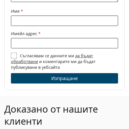
Кърпичка за
Да
почистване:
Име
*
Други
Пол:
Мъжки
Имейл адрес
*
Категория:
Диоптрични очила
Марка:
Police
Съгласявам се данните ми
да бъдат
Код:
VPL887 0627 56
обработвани
и коментарите ми да бъдат
публикувани в уебсайта
Изпращане
Доказано от нашите
клиенти