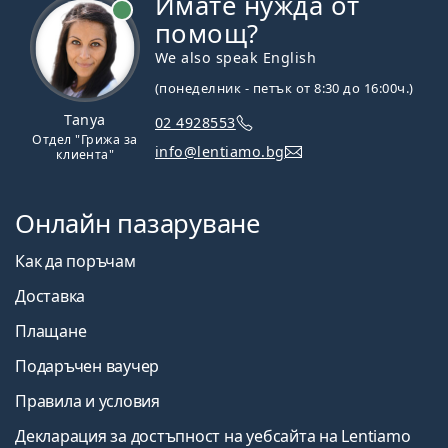
Имате нужда от
На линия
помощ?
We also speak English
(понеделник - петък от 8:30 до 16:00ч.)
Tanya
02 4928553
Отдел "Грижа за
info@lentiamo.bg
клиента"
Онлайн пазаруване
Как да поръчам
Доставка
Плащане
Подаръчен ваучер
Правила и условия
Декларация за достъпност на уебсайта на Lentiamo