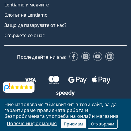
Lentiamo и медиите
Блогът на Lentiamo
Защо да пазарувате от нас?
Свържете се с нас
Facebook
Instagram
YouTube
Linked
Последвайте ни във
Прегледи
Ние използваме "бисквитки" в този сайт, за да
Назад към началната страница
Нагоре
гарантираме правилната работа и
Lentiamo.bg е собственост и се управлява от Lentiamo s.r.o.,
безпроблмената употреба на онлайн магазина
Република Чехия
Тук сме за вас в продължение на 18 години.
Повече информация
Приемам
Отхвърлям