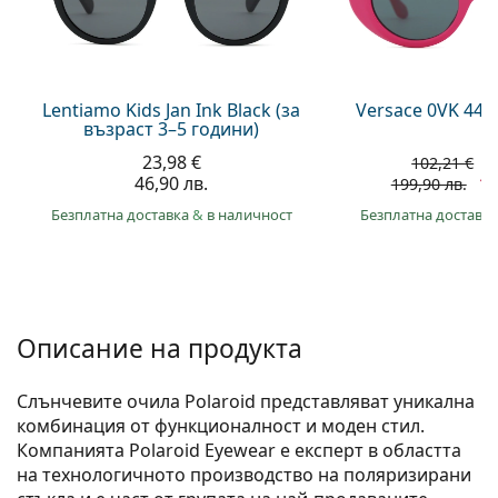
Persol
Prada
Всички марки
Lentiamo Kids Jan Ink Black (за
Versace 0VK 442
възраст 3–5 години)
23,98 €
7
102,21 €
46,90 лв.
14
199,90 лв.
Безплатна доставка
&
в наличност
Безплатна доставк
Описание на продукта
Слънчевите очила Polaroid представляват уникална
комбинация от функционалност и моден стил.
Компанията Polaroid Eyewear е експерт в областта
на технологичното производство на поляризирани