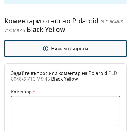
подложки за нос:
Флексибилни
Не
Коментари относно Polaroid
PLD 8048/S
панти:
Black Yellow
71C M9 45
Аксесоари
Кутия:
Не
Нямам въпроси
Кърпичка за
Да
почистване:
Други
Задайте въпрос или коментар на Polaroid
PLD
Пол:
Детски
8048/S 71C M9 45
Black Yellow
Категория:
Слънчеви очила
Коментар
*
Марка:
Polaroid
Предназначение:
Мода
Код:
PLD 8048/S 71C M9 45