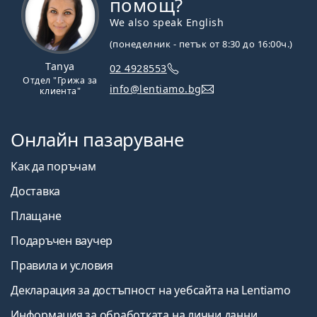
помощ?
We also speak English
(понеделник - петък от 8:30 до 16:00ч.)
Tanya
02 4928553
Отдел "Грижа за
info@lentiamo.bg
клиента"
Онлайн пазаруване
Как да поръчам
Доставка
Плащане
Подаръчен ваучер
Правила и условия
Декларация за достъпност на уебсайта на Lentiamo
Информация за обработката на лични данни