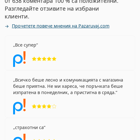
0т 638 коментара 100 % са положителни.
Разгледайте отзивите на избрани
клиенти.
Прочетете повече мнения на Pazaruvaj.com
Все супер
Рейтинг 5 от 5
Всичко беше лесно и комуникацията с магазина
беше приятна. Не ми хареса, че поръчката беше
изпратена в понеделник, а пристигна в сряда.
Рейтинг 4 от 5
страхотни са
Рейтинг 5 от 5