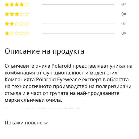
0×
0×
0×
0×
Описание на продукта
Слънчевите очила Polaroid представляват уникална
комбинация от функционалност и моден стил.
Компанията Polaroid Eyewear е експерт в областта
на технологичното производство на поляризирани
стъкла и е част от групата на най-продаваните
марки слънчеви очила.
Polaroid PLD 4079/S/X CVT Z7 57
са дамски слънчеви
очила.
Покажи повече
Вижте как изглеждате с тези слънчеви очила с
виртуалното огледало на Lentiamo.