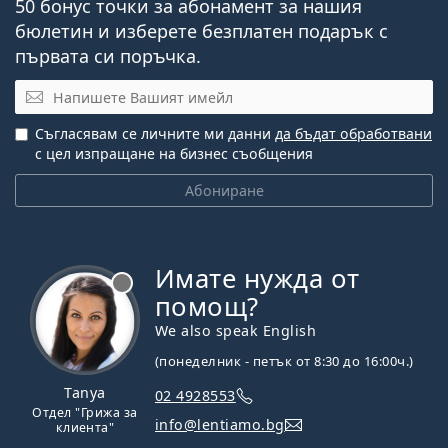
50 бонус точки за абонамент за нашия
бюлетин и изберете безплатен подарък с
първата си поръчка.
Имейл
Съгласявам се личните ми данни
да бъдат обработвани
с цел изпращане на бизнес съобщения
Абониране
Имате нужда от
Извън линия
помощ?
We also speak English
(понеделник - петък от 8:30 до 16:00ч.)
Tanya
02 4928553
Отдел "Грижа за
info@lentiamo.bg
клиента"