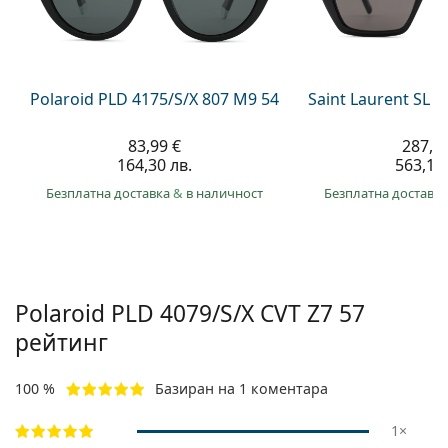
Persol
Prada
Всички марки
Polaroid PLD 4175/S/X 807 M9 54
Saint Laurent SL 
83,99 €
287,9
164,30 лв.
563,10 
Безплатна доставка
&
в наличност
Безплатна доставк
Polaroid
PLD 4079/S/X CVT Z7 57
рейтинг
100 %
Базиран на 1 коментара
1×