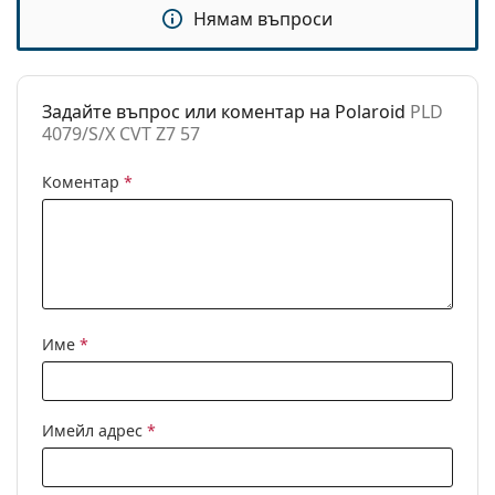
Пол:
Дамски
Нямам въпроси
Категория:
Слънчеви очила
Марка:
Polaroid
Задайте въпрос или коментар на Polaroid
PLD
Предназначение:
Мода
4079/S/X CVT Z7 57
Код:
PLD 4079/S/X CVT Z7 57
Коментар
*
Име
*
Имейл адрес
*