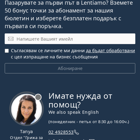
Пазарувате за първи път в Lentiamo? Вземете
50 бонус точки за абонамент за нашия
бюлетин и изберете безплатен подарък с
първата си поръчка.
Имейл
Съгласявам се личните ми данни
да бъдат обработвани
с цел изпращане на бизнес съобщения
Абониране
Имате нужда от
Извън линия
помощ?
We also speak English
(понеделник - петък от 8:30 до 16:00ч.)
Tanya
02 4928553
Отдел "Грижа за