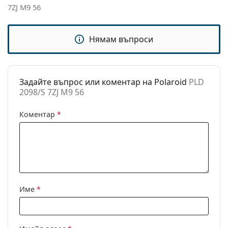
7ZJ M9 56
Кърпичка за
Да
почистване:
Нямам въпроси
Други
Пол:
Мъжки
Категория:
Слънчеви очила
Задайте въпрос или коментар на Polaroid
PLD
2098/S 7ZJ M9 56
Марка:
Polaroid
Предназначение:
Мода
Коментар
*
Код:
PLD 2098/S 7ZJ M9 56
С възможност за
Не
диоптри:
Име
*