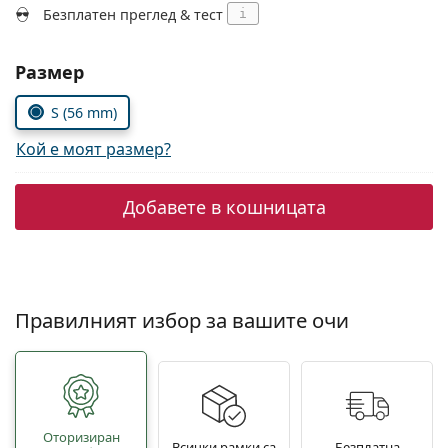
Persol
Безплатен преглед & тест
i
Prada
Изберете параметри
Размер
Всички марки
S (56 mm)
Кой е моят размер?
Добавете в кошницата
Правилният избор за вашите очи
Oторизиран
Всички рамки са
Безплатна