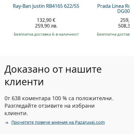
Ray-Ban Justin RB4165 622/55
Prada Linea Ro
DG006F
132,90 €
259,9
259,90 лв.
508,30 
Безплатна доставка
&
в наличност
Безплатна доставк
Доказано от нашите
клиенти
0т 638 коментара 100 % са положителни.
Разгледайте отзивите на избрани
клиенти.
Прочетете повече мнения на Pazaruvaj.com