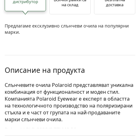
дистрибутор
на склад
доставка
Предлагаме ексклузивно слънчеви очила на популярни
марки.
Описание на продукта
Слънчевите очила Polaroid представляват уникална
комбинация от функционалност и моден стил.
Компанията Polaroid Eyewear е експерт в областта
на технологичното производство на поляризирани
стъкла и е част от групата на най-продаваните
марки слънчеви очила.
Polaroid PLD 2098/S 7ZJ M9 56
са мъжки слънчеви
очила.