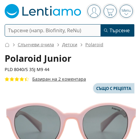
Navigation panel
Вие сте вписани в
Кошницата 
Отво
Търсене
Търсене
Вход
Web навигация
Слънчеви очила
Детски
Polaroid
Контактни лещи
Polaroid Junior
Период на ползване
PLD 8040/S 35J M9 44
Разтвори
Базиран на 2 коментара
Вид
Еднодневни
Вид
СЪЩО С РЕЦЕПТА
Диоптрични очила
Марка
Сферични и асферични
Седмични
Обем
Мултифункционални
Аксесоари
Acuvue
Торични за астигматизъм
Двуседмични
Вид
Специални оферти
Дамски
Мъжки
Детски
Слънчеви очила
Мултиопаковки
50 - 120 мл
Пероксид
112 mm
125 mm
Идеи и съвети
Разтвори
Biofinity
44
19
125
Ширина
Дължина на рамото
Мултифокални за пресбиопия
Месечни
Предназначение
Нови попълнения
Двойни опаковки
225 - 500 мл
Без консерванти
Вид
Специални оферти
Дамски
Мъжки
Детски
Всички лещи
Как да пазаруваме лещи онлайн
Очила за компютър
Капки за очи
Dailies
Силикон-хидрогелови
Марка
Тримесечни
Диоптрични очила
Лимитирана колекция
Ширина
Ширина
Дължина
Тройни опаковки