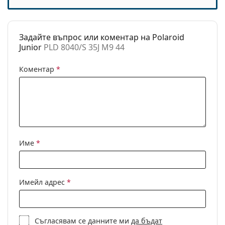
Категория:
Слънчеви очила
Марка:
Polaroid
Задайте въпрос или коментар на Polaroid
Предназначение:
Мода
Junior
PLD 8040/S 35J M9 44
Код:
PLD 8040/S 35J M9 44
Коментар
*
С възможност за
Да
диоптри:
Име
*
Имейл адрес
*
Съгласявам се данните ми
да бъдат