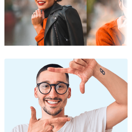
голямата устойчивост.
филтъра:
Благодарение на уникалната технология на
Цвят на лещата:
Сив
поляризирани лещи
, слънчевите очила
осигуряват перфектно зрение, премахват
Височина на
38 mm
нежеланите отражения и предпазват очите от
стъклото:
ултравиолетово лъчение. Те подобряват
Ширина на
44 mm
резолюцията, дълбочината на образа и фокуса.
стъклото:
Поляризираните слънчеви очила
филтрират
опасните отражения и отразената бяла светлина.
Материал на
Пластмаса
Това ги прави особено подходящи за шофьори,
лещата:
велосипедисти, скиори и рибари. Но биха могли
UV филтър 400:
Да
да бъдат и просто перфектния моден аксесоар.
Рамка
Слънчевите очила имат UV 400 защита, която
осигурява 100% защита от слънчева светлина.
Форма на
Кръгла
Лещите на слънчевите очила имат слънчев
рамката:
филтър категория 3 (пропускане на светлина
Цвят на рамката:
между 8 – 18%). Подходящи са за интензивно
Розов
излагане на слънце на плажа или в града.
Материал на
Пластмаса
Аксесоари
рамката: