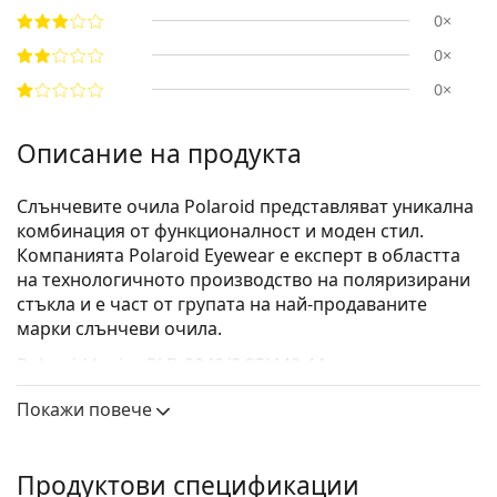
0×
0×
0×
Описание на продукта
Слънчевите очила Polaroid представляват уникална
комбинация от функционалност и моден стил.
Компанията Polaroid Eyewear е експерт в областта
на технологичното производство на поляризирани
стъкла и е част от групата на най-продаваните
марки слънчеви очила.
Polaroid Junior PLD 8040/S 35J M9 44
са детски
слънчеви очила.
Покажи повече
Вижте как изглеждате с тези слънчеви очила с
виртуалното огледало на Lentiamo.
Продуктови спецификации
Слънчеви очила – рамки