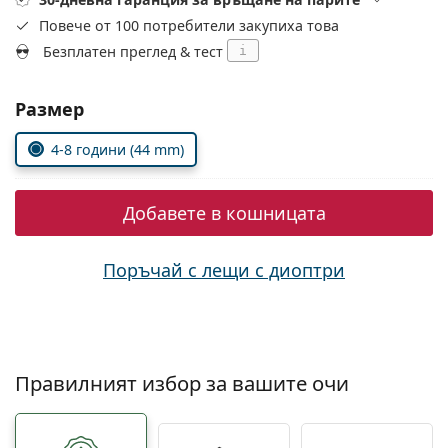
Persol
Повече от 100 потребители закупиха това
Prada
Безплатен преглед & тест
i
Всички марки
Изберете параметри
Размер
4-8 години (44 mm)
Добавете в кошницата
Поръчай с лещи с диоптри
Правилният избор за вашите очи