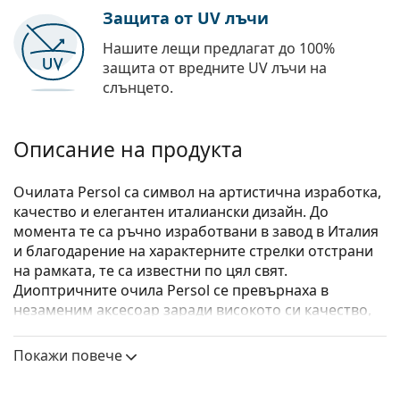
Защита от UV лъчи
Нашите лещи предлагат до 100%
защита от вредните UV лъчи на
слънцето.
Описание на продукта
Очилата Persol са символ на артистична изработка,
качество и елегантен италиански дизайн. До
момента те са ръчно изработвани в завод в Италия
и благодарение на характерните стрелки отстрани
на рамката, те са известни по цял свят.
Диоптричните очила Persol се превърнаха в
незаменим аксесоар заради високото си качество,
традиционните си форми и емблематичната си
история.
Покажи повече
Persol 0PO3292V 985 48
са мъжки очила.