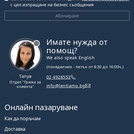
с цел изпращане на бизнес съобщения
Абониране
Имате нужда от
Извън линия
помощ?
We also speak English
(понеделник - петък от 8:30 до 16:00ч.)
Tanya
02 4928553
Отдел "Грижа за
info@lentiamo.bg
клиента"
Онлайн пазаруване
Как да поръчам
Доставка