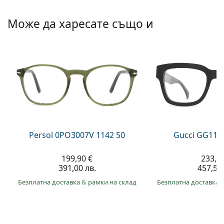
Persol
Може да харесате също и
Prada
Всички марки
Persol 0PO3007V 1142 50
Gucci GG113
199,90 €
233,9
391,00 лв.
457,50 
Безплатна доставка
&
рамки на склад
Безплатна доставка