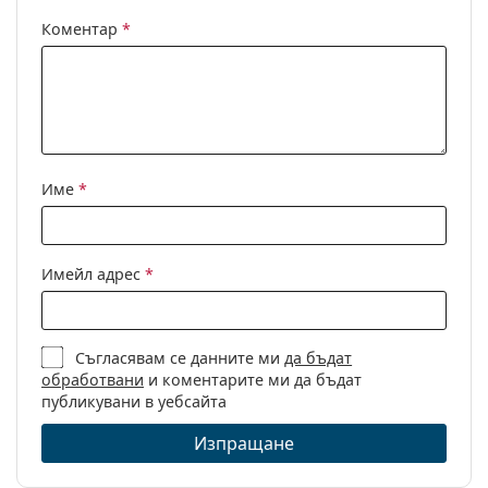
Регулируеми
Не
подложки за
Коментар
*
нос:
Флексибилни
Не
панти:
Клип-он:
Не
Аксесоари
Име
*
Кутия:
Да
Кърпичка за
Да
Имейл адрес
*
почистване:
Други
Пол:
Мъжки
Съгласявам се данните ми
да бъдат
обработвани
и коментарите ми да бъдат
Категория:
Диоптрични очила
публикувани в уебсайта
Марка:
Persol
Изпращане
Код:
0PO3292V 985 48