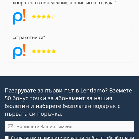
изпратена в понеделник, а пристигна в сряда.
Рейтинг 4 от 5
страхотни са
Рейтинг 5 от 5
Пазарувате за първи път в Lentiamo? Вземете
50 бонус точки за абонамент за нашия
бюлетин и изберете безплатен подарък с
първата си поръчка.
Имейл
Съгласявам се личните ми данни
да бъдат обработвани