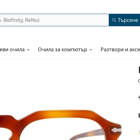
Търсене
еви очила
Очила за компютър
Разтвори и акс