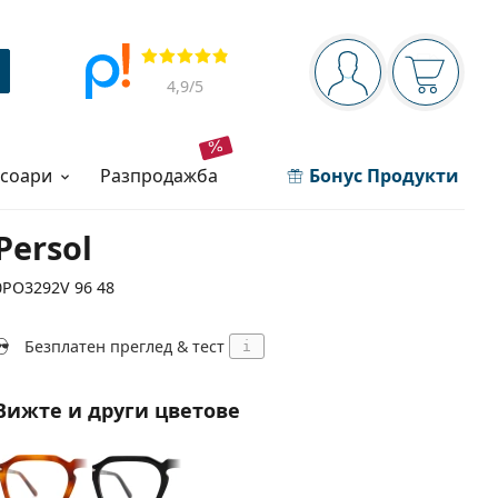
Navigation panel
Прегледи
Вие сте вписани 
Кошница
4,9
/5
есоари
разпродажба
Бонус Продукти
Persol
0PO3292V 96 48
Безплатен преглед & тест
i
Вижте и други цветове