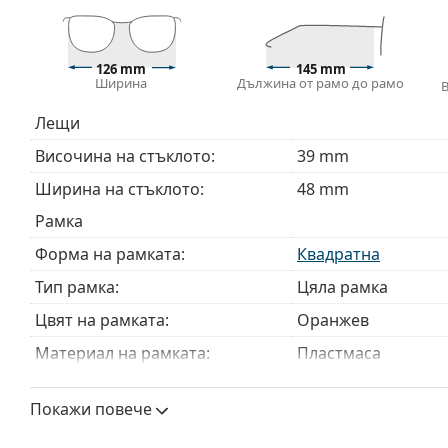
Кърпичката за почистване, доставяна с очилата, 
модели могат да бъдат доставяни с торбичка от п
126 mm
145 mm
Разгледайте пълната ни гама
очила
, за да намерит
Ширина
Дължина от рамо до рамо
ръководство за очила
, ако имате нужда от помощ с 
Лещи
Това е медицинско устройство. Прочетете инструкц
Височина на стъклото:
39 mm
Ширина на стъклото:
48 mm
Рамка
Форма на рамката:
Квадратна
Тип рамка:
Цяла рамка
Цвят на рамката:
Оранжев
Материал на рамката:
Пластмаса
Размер:
S
Покажи повече
Ширина:
126 mm