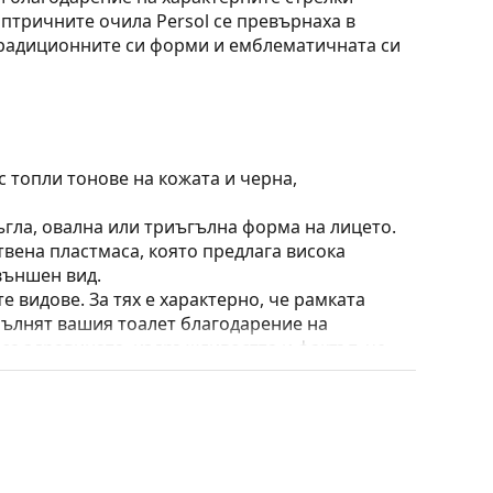
иоптричните очила Persol се превърнаха в
традиционните си форми и емблематичната си
 топли тонове на кожата и черна,
ъгла, овална или триъгълна форма на лицето.
твена пластмаса, която предлага висока
външен вид.
е видове. За тях е характерно, че рамката
пълнят вашия тоалет благодарение на
са здравината, издръжливостта и фактът, че
а срещу повреди. Този тип рамка е подходяща
птична мощност.
 калъф/текстилна торбичка. Цветът на калъфа