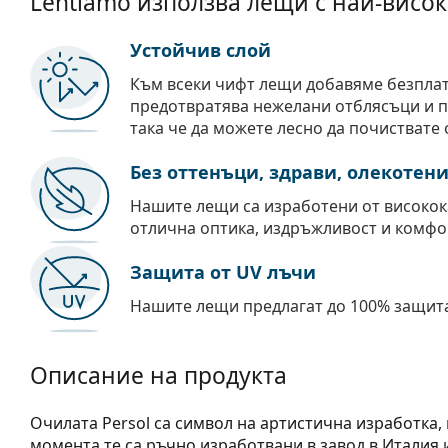
Lentiamo използва лещи с най-висок
Устойчив слой
Към всеки чифт лещи добавяме безпла
предотвратява нежелани отблясъци и пр
така че да можете лесно да почиствате 
Без оттенъци, здрави, олекотен
Нашите лещи са изработени от високок
отлична оптика, издръжливост и комфо
Защита от UV лъчи
Нашите лещи предлагат до 100% защита
Описание на продукта
Очилата Persol са символ на артистична изработка, 
момента те са ръчно изработвани в завод в Италия 