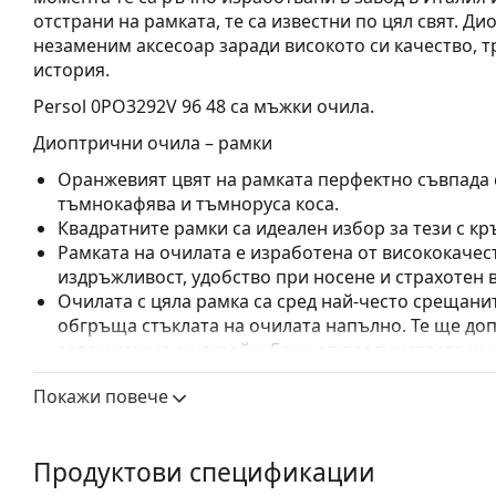
отстрани на рамката, те са известни по цял свят. Д
незаменим аксесоар заради високото си качество, 
история.
Persol 0PO3292V 96 48
са мъжки очила.
Диоптрични очила – рамки
Оранжевият цвят на рамката перфектно съвпада с
тъмнокафява и тъмноруса коса.
Квадратните рамки са идеален избор за тези с кр
Рамката на очилата е изработена от висококачес
издръжливост, удобство при носене и страхотен 
Очилата с цяла рамка са сред най-често срещанит
обгръща стъклата на очилата напълно. Те ще до
запомнящия си дизайн. Едни от предимствата им 
рамката напълно обгръща лещата и така защитав
Покажи повече
за всички лещи, включително тези с по-висока о
Аксесоари
Продуктови спецификации
Доставяме диоптричните очила в оригиналния им
или торбичката и дизайнът могат да варират.