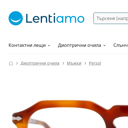
Търсене
Вход
Web навигация
Разтвори
Как да поръчам?
Контактни лещи
Диоптрични очила
Слънч
Диоптрични очила
Мъжки
Persol