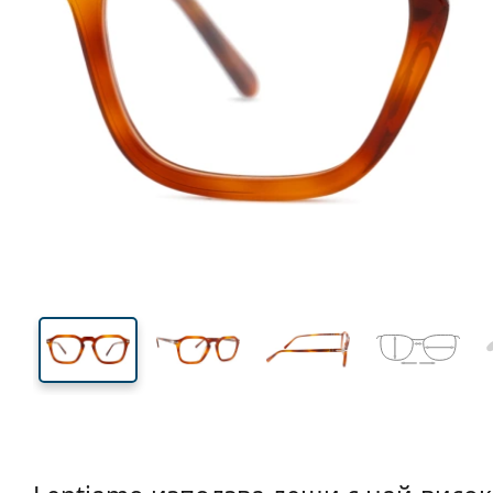
126 mm
Ширина
Ширин
на стъкл
39 mm
48 mm
Височина на стъклото
Ширина на стъклото