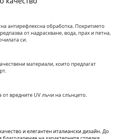
о качество
тна антирефлексна обработка. Покритието
едпазва от надраскване, вода, прах и петна,
очилата си.
и
ачествени материали, които предлагат
рт.
 от вредните UV лъчи на слънцето.
качество и елегантен италиански дизайн. До
и благодарение на характерните стрелки