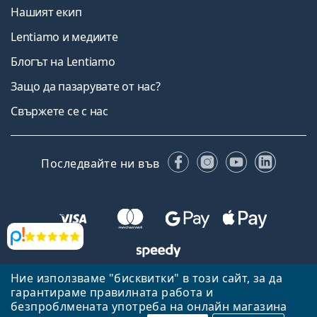
Нашият екип
Lentiamo и медиите
Блогът на Lentiamo
Защо да пазарувате от нас?
Свържете се с нас
Facebook
Instagram
YouTube
Linked
Последвайте ни във
Прегледи
Ние използваме "бисквитки" в този сайт, за да
Назад към началната страница
Нагоре
гарантираме правилната работа и
Lentiamo.bg е собственост и се управлява от Lentiamo s.r.o.,
безпроблмената употреба на онлайн магазина