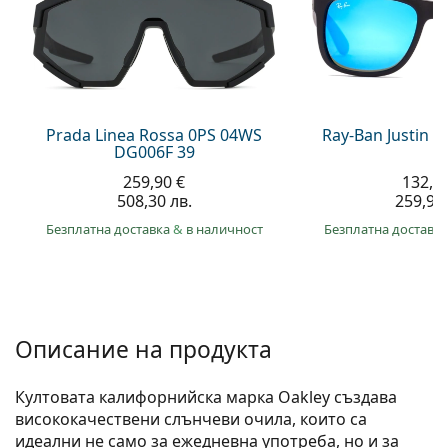
Gucci
Всички разтвори
На лин
Всички марки
Persol
Prada
Всички марки
Prada Linea Rossa 0PS 04WS
Ray-Ban Justin 
DG006F 39
259,90 €
132,9
508,30 лв.
259,90 
Безплатна доставка
&
в наличност
Безплатна доставк
Описание на продукта
Култовата калифорнийска марка Oakley създава
висок­окачествени слънчеви очила, които са
идеални не само за ежедневна употреба, но и за