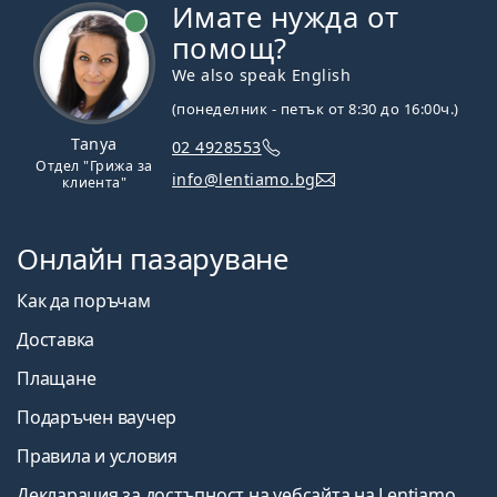
Имате нужда от
На линия
помощ?
We also speak English
(понеделник - петък от 8:30 до 16:00ч.)
Tanya
02 4928553
Отдел "Грижа за
info@lentiamo.bg
клиента"
Онлайн пазаруване
Как да поръчам
Доставка
Плащане
Подаръчен ваучер
Правила и условия
Декларация за достъпност на уебсайта на Lentiamo