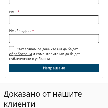
слънчевите очила, е идеална за почистване и
Код:
OO 9129 05 63
грижа за тях. Някои модели могат да бъдат
доставяни с торбичка от плат вместо с кърпа.
Име
*
Разгледайте пълната ни гама
слънчеви очила
, за да
откриете повече модели от популярни марки.
Имейл адрес
*
Съгласявам се данните ми
да бъдат
обработвани
и коментарите ми да бъдат
публикувани в уебсайта
Изпращане
Доказано от нашите
клиенти