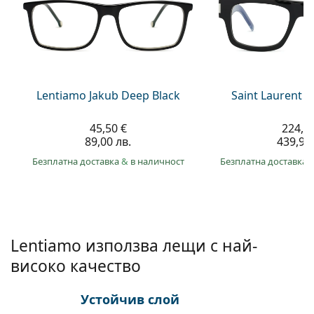
Persol
Prada
Всички марки
Lentiamo Jakub Deep Black
Saint Laurent S
45,50 €
224,9
89,00 лв.
439,90 
Безплатна доставка
&
в наличност
Безплатна доставка
Lentiamo използва лещи с най-
високо качество
Устойчив слой