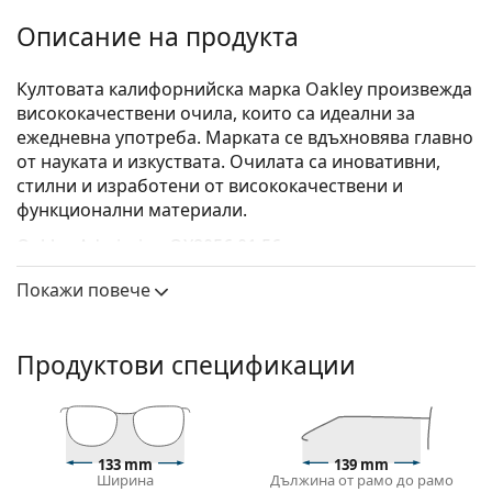
Описание на продукта
Култовата калифорнийска марка Oakley произвежда
висококачествени очила, които са идеални за
ежедневна употреба. Марката се вдъхновява главно
от науката и изкуствата. Очилата са иновативни,
стилни и изработени от висококачествени и
функционални материали.
Oakley Admission OX8056 01 56
са унисекс очила.
Вижте как изглеждате с тези очила с виртуалното
Покажи повече
огледало на Lentiamo.
Диоптрични очила – рамки
Продуктови спецификации
Черният цвят на рамката перфектно съвпада с
хладни тонове на кожата и светло руса, светло
кестенява или черна коса.
Правоъгълните рамки са идеален избор за тези с
133 mm
139 mm
овална или кръгла форма на лицето.
Ширина
Дължина от рамо до рамо