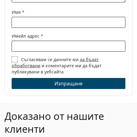
Кърпичка за
Да
почистване:
Име
*
Други
Пол:
Unisex
Имейл адрес
*
Категория:
Диоптрични очила
Марка:
Oakley
Предназначение:
Гейминг
Съгласявам се данните ми
да бъдат
обработвани
и коментарите ми да бъдат
Код:
0OX8056 805601 56
публикувани в уебсайта
Изпращане
Доказано от нашите
клиенти