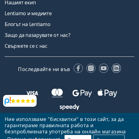
Нашият екип
Lentiamo и медиите
Блогът на Lentiamo
Защо да пазарувате от нас?
Свържете се с нас
Facebook
Instagram
YouTube
Linked
Последвайте ни във
Прегледи
Ние използваме "бисквитки" в този сайт, за да
Назад към началната страница
Нагоре
гарантираме правилната работа и
Lentiamo.bg е собственост и се управлява от Lentiamo s.r.o.,
безпроблмената употреба на онлайн магазина
Република Чехия
Тук сме за вас в продължение на 18 години.