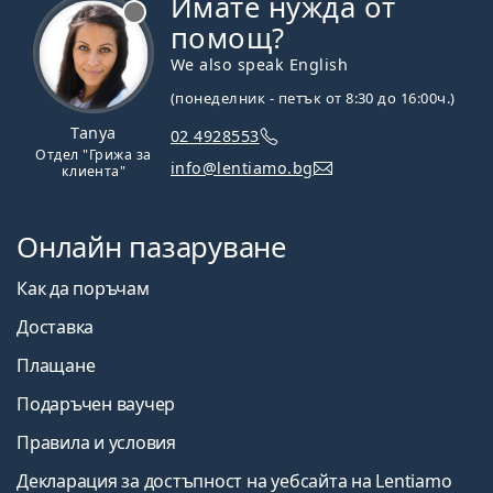
Имате нужда от
Извън линия
помощ?
We also speak English
(понеделник - петък от 8:30 до 16:00ч.)
Tanya
02 4928553
Отдел "Грижа за
info@lentiamo.bg
клиента"
Онлайн пазаруване
Как да поръчам
Доставка
Плащане
Подаръчен ваучер
Правила и условия
Декларация за достъпност на уебсайта на Lentiamo