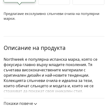
Предлагаме ексклузивно слънчеви очила на популярни
марки.
Описание на продукта
Northweek е популярна испанска марка, която се
фокусира главно върху младите поколения. Тя
съчетава висококачествените материали с
оригинален дизайн и най-новите тенденции.
Колекцията слънчеви очила е идеална за тези,
които обичат слънцето и модата и, които не се
страхуват да покажат своя уникален стил.
Northweek Hale Bigspin
са унисекс слънчеви очила.
Покажи повече
Слънчеви очила – рамки