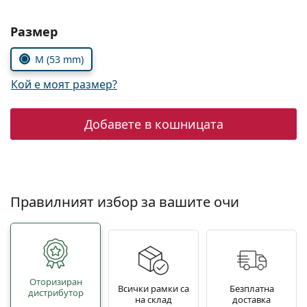
Persol
Изберете параметри
Размер
Prada
M (53 mm)
Всички марки
Кой е моят размер?
Добавете в кошницата
Правилният избор за вашите очи
Oторизиран
Всички рамки са
Безплатна
дистрибутор
на склад
доставка