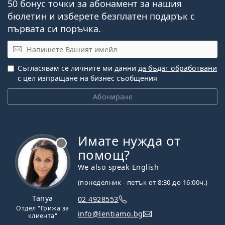
50 бонус точки за абонамент за нашия
бюлетин и изберете безплатен подарък с
първата си поръчка.
Имейл
Съгласявам се личните ми данни
да бъдат обработвани
с цел изпращане на бизнес съобщения
Абониране
Имате нужда от
Извън линия
помощ?
We also speak English
(понеделник - петък от 8:30 до 16:00ч.)
Tanya
02 4928553
Отдел "Грижа за
info@lentiamo.bg
клиента"