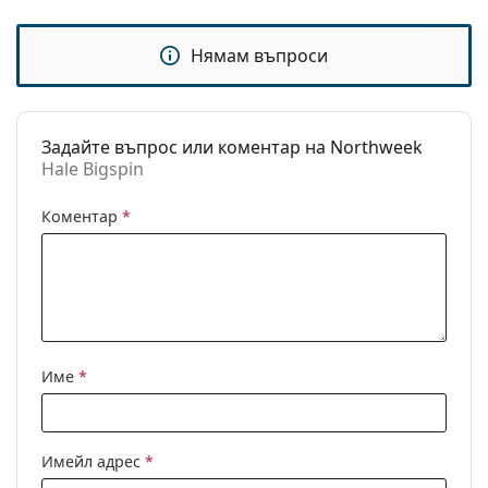
Кърпичка за
Да
почистване:
Нямам въпроси
Други
Пол:
Unisex
Категория:
Слънчеви очила
Задайте въпрос или коментар на Northweek
Hale Bigspin
Марка:
Northweek
Предназначение:
Мода
Коментар
*
Код:
Hale Bigspin
Име
*
Имейл адрес
*