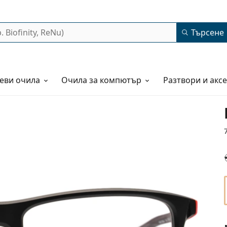
Търсене
еви очила
Очила за компютър
Разтвори и акс