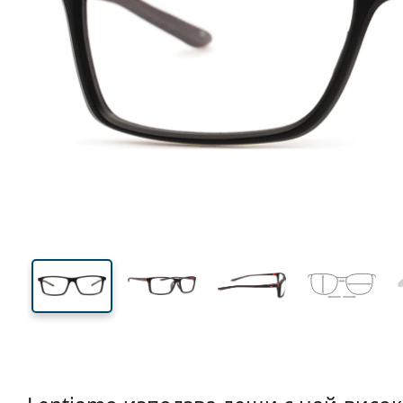
125 mm
Ширина
Ширин
на стъкл
35 mm
54 mm
Височина на стъклото
Ширина на стъклото