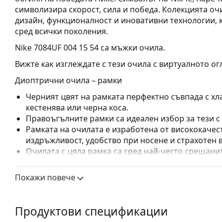
символизира скорост, сила и победа. Колекцията оч
дизайн, функционалност и иновативни технологии, 
сред всички поколения.
Nike 7084UF 004 15 54
са мъжки очила.
Вижте как изглеждате с тези очила с виртуалното ог
Диоптрични очила – рамки
Черният цвят на рамката перфектно съвпада с хла
кестенява или черна коса.
Правоъгълните рамки са идеален избор за тези с
Рамката на очилата е изработена от висококачес
издръжливост, удобство при носене и страхотен 
Очилата с цяла рамка са сред най-често срещанит
обгръща стъклата на очилата напълно. Те ще до
запомнящия си дизайн. Едни от предимствата им 
Покажи повече
рамката напълно обгръща лещата и така защитав
за всички лещи, включително тези с по-висока о
Продуктови спецификации
Аксесоари