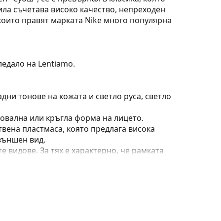
ила съчетава високо качество, непреходен
които правят марката Nike много популярна
ледало на Lentiamo.
дни тонове на кожата и светло руса, светло
 овална или кръгла форма на лицето.
твена пластмаса, която предлага висока
външен вид.
е видове. За тях е характерно, че рамката
пълнят вашия тоалет благодарение на
са здравината, издръжливостта и фактът, че
а срещу повреди. Този тип рамка е подходяща
птична мощност.