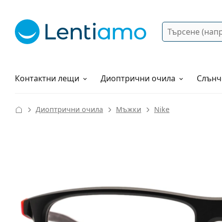
Търсене
Вход
Web навигация
Разтвори
Как да поръчам?
Контактни лещи
Диоптрични очила
Слънч
Диоптрични очила
Мъжки
Nike