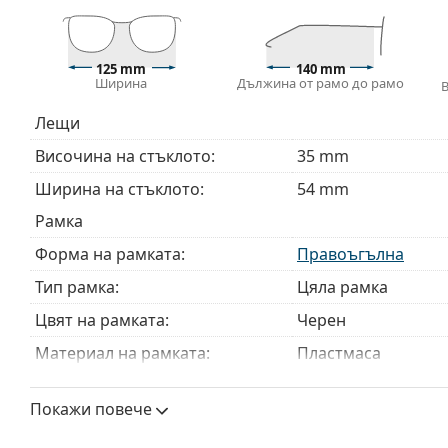
Доставяме диоптричните очила в оригиналния им
или торбичката и дизайнът могат да варират.
Разгледайте пълната ни гама
очила
, за да намерит
125 mm
140 mm
Ширина
Дължина от рамо до рамо
ръководство за очила
, ако имате нужда от помощ с 
Това е медицинско устройство. Прочетете инструкц
Лещи
Височина на стъклото:
35 mm
Ширина на стъклото:
54 mm
Рамка
Форма на рамката:
Правоъгълна
Тип рамка:
Цяла рамка
Цвят на рамката:
Черен
Материал на рамката:
Пластмаса
Размер:
S
Покажи повече
Ширина:
125 mm