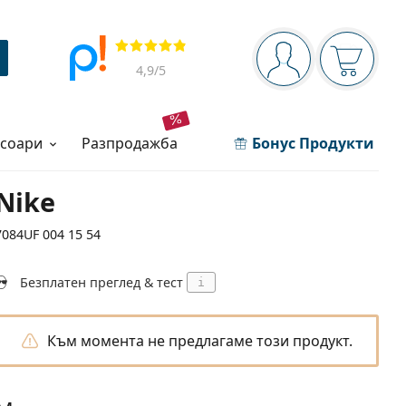
Navigation panel
Прегледи
Вие сте вписани 
Кошница
4,9
/5
есоари
разпродажба
Бонус Продукти
Nike
7084UF 004 15 54
Безплатен преглед & тест
i
Към момента не предлагаме този продукт.