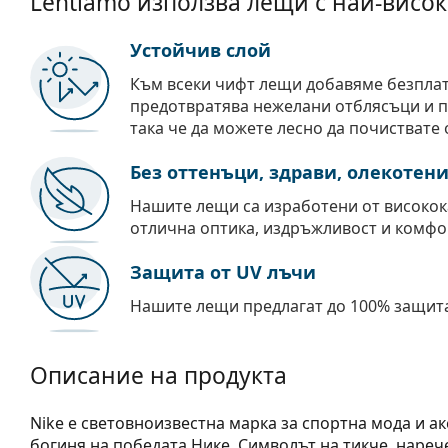
Lentiamo използва лещи с най-висок
Устойчив слой
Към всеки чифт лещи добавяме безпла
предотвратява нежелани отблясъци и пр
така че да можете лесно да почиствате 
Без оттенъци, здрави, олекотен
Нашите лещи са изработени от високок
отлична оптика, издръжливост и комфо
Защита от UV лъчи
Нашите лещи предлагат до 100% защита
Описание на продукта
Nike е световноизвестна марка за спортна мода и а
богиня на победата Нике. Символът на тикче, нарече