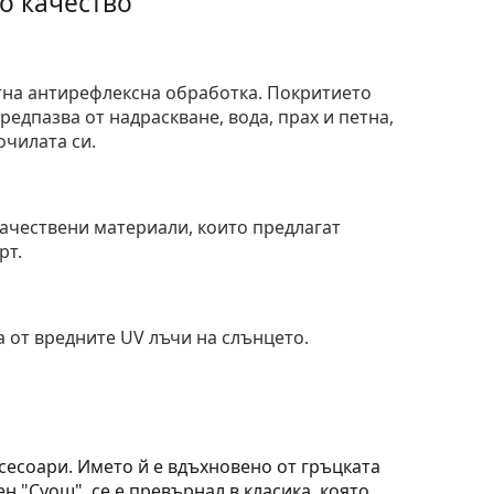
о качество
тна антирефлексна обработка. Покритието
едпазва от надраскване, вода, прах и петна,
очилата си.
и
ачествени материали, които предлагат
рт.
 от вредните UV лъчи на слънцето.
ксесоари. Името й е вдъхновено от гръцката
н "Суош", се е превърнал в класика, която