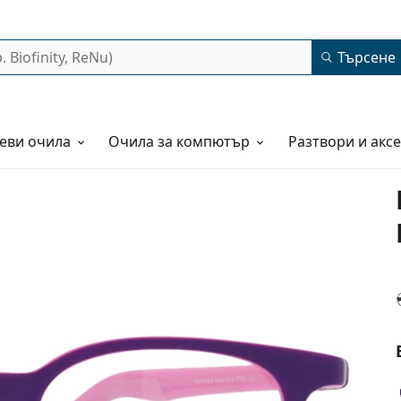
Търсене
еви очила
Очила за компютър
Разтвори и акс