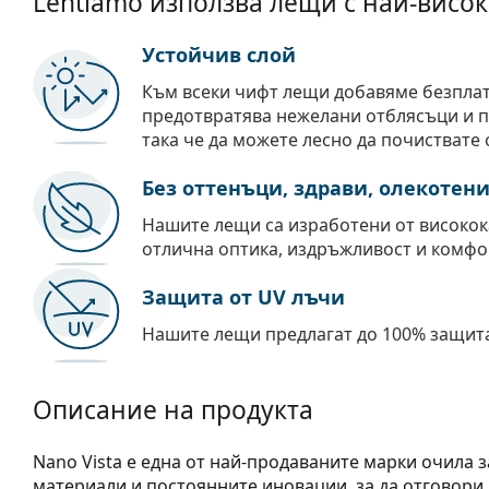
Lentiamo използва лещи с най-висок
Устойчив слой
Към всеки чифт лещи добавяме безпла
предотвратява нежелани отблясъци и пр
така че да можете лесно да почиствате 
Без оттенъци, здрави, олекотен
Нашите лещи са изработени от високок
отлична оптика, издръжливост и комфо
Защита от UV лъчи
Нашите лещи предлагат до 100% защита
Описание на продукта
Nano Vista е една от най-продаваните марки очила з
материали и постоянните иновации, за да отговори 