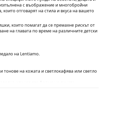
, изпълнена с въображение и многобройни
, които отговарят на стила и вкуса на вашето
ишки, които помагат да се премахне рискът от
ване на главата по време на различните детски
ледало на Lentiamo.
ни тонове на кожата и светлокафява или светло
 овална или кръгла форма на лицето.
твена пластмаса, която предлага висока
външен вид.
е видове. За тях е характерно, че рамката
пълнят вашия тоалет благодарение на
са здравината, издръжливостта и фактът, че
а срещу повреди. Този тип рамка е подходяща