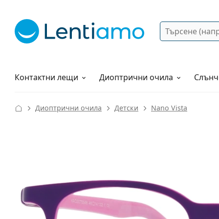
Търсене
Вход
Web навигация
Разтвори
Как да поръчам?
Контактни лещи
Диоптрични очила
Слънч
Диоптрични очила
Детски
Nano Vista