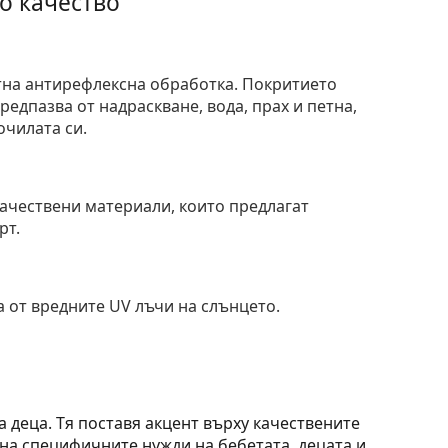
о качество
тна антирефлексна обработка. Покритието
едпазва от надраскване, вода, прах и петна,
очилата си.
и
ачествени материали, които предлагат
рт.
 от вредните UV лъчи на слънцето.
а деца. Тя поставя акцент върху качествените
на специфичните нужди на бебетата, децата и