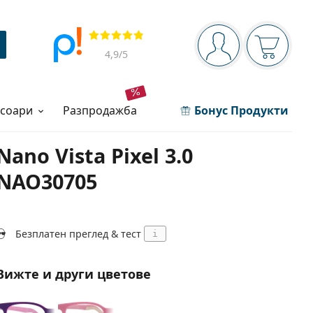
Navigation panel
Прегледи
Вие сте вписани 
Кошница
4,9
/5
есоари
разпродажба
Бонус Продукти
Nano Vista Pixel 3.0
NAO30705
Безплатен преглед & тест
i
Вижте и други цветове