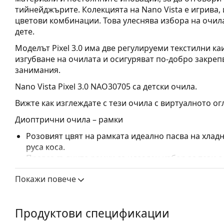
тийнейджърите. Колекцията на Nano Vista е игрива
цветови комбинации. Това улеснява избора на очила
дете.
Моделът Pixel 3.0 има две регулируеми текстилни ка
изгубване на очилата и осигуряват по-добро закреп
занимания.
Nano Vista Pixel 3.0 NAO30705
са детски очила.
Вижте как изглеждате с тези очила с виртуалното ог
Диоптрични очила – рамки
Розовият цвят на рамката идеално пасва на хлад
руса коса.
Правоъгълните рамки са идеален избор за тези с
Рамката на очилата е изработена от висококачес
Покажи повече
издръжливост, удобство при носене и страхотен 
Очилата с цяла рамка са сред най-често срещанит
обгръща стъклата на очилата напълно. Те ще до
Продуктови спецификации
запомнящия си дизайн. Едни от предимствата им 
рамката напълно обгръща лещата и така защитав