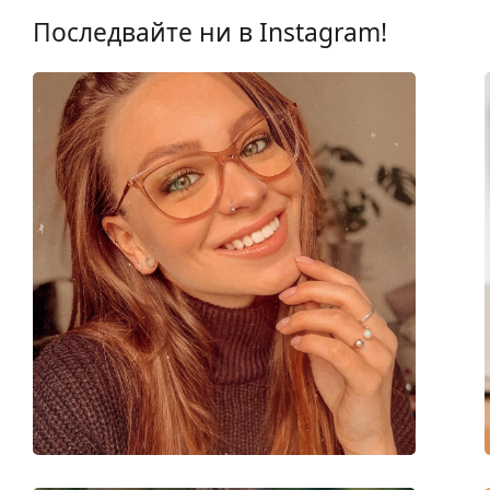
Пол:
Детски
Последвайте ни в Instagram!
Категория:
Диоптрични очила
Марка:
Nano Vista