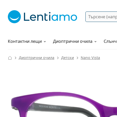
Търсене
Вход
Web навигация
Разтвори
Как да поръчам?
Контактни лещи
Диоптрични очила
Слънч
Диоптрични очила
Детски
Nano Vista