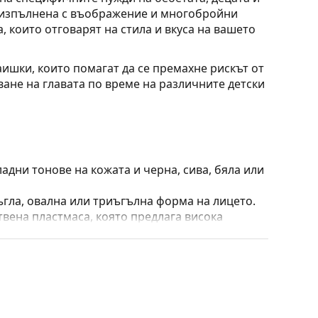
, изпълнена с въображение и многобройни
, които отговарят на стила и вкуса на вашето
аишки, които помагат да се премахне рискът от
ване на главата по време на различните детски
адни тонове на кожата и черна, сива, бяла или
ъгла, овална или триъгълна форма на лицето.
твена пластмаса, която предлага висока
външен вид.
е видове. За тях е характерно, че рамката
пълнят вашия тоалет благодарение на
са здравината, издръжливостта и фактът, че
а срещу повреди. Този тип рамка е подходяща
птична мощност.