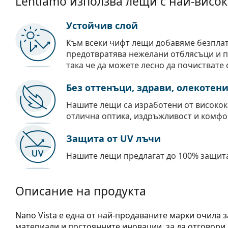
Lentiamo използва лещи с най-висок
Устойчив слой
Към всеки чифт лещи добавяме безпла
предотвратява нежелани отблясъци и пр
така че да можете лесно да почиствате 
Без оттенъци, здрави, олекотен
Нашите лещи са изработени от високок
отлична оптика, издръжливост и комфо
Защита от UV лъчи
Нашите лещи предлагат до 100% защита
Описание на продукта
Nano Vista е една от най-продаваните марки очила з
материали и постоянните иновации, за да отговори 