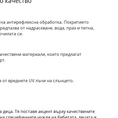
о качество
тна антирефлексна обработка. Покритието
едпазва от надраскване, вода, прах и петна,
очилата си.
и
ачествени материали, които предлагат
рт.
 от вредните UV лъчи на слънцето.
а деца. Тя поставя акцент върху качествените
на специфичните нужди на бебетата, децата и