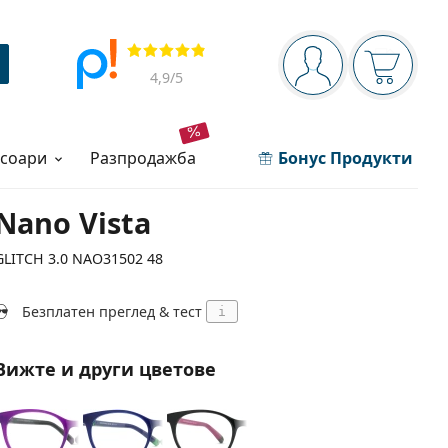
Navigation panel
Прегледи
Вие сте вписани 
Кошница
4,9
/5
есоари
разпродажба
Бонус Продукти
Nano Vista
GLITCH 3.0 NAO31502 48
Безплатен преглед & тест
i
Вижте и други цветове