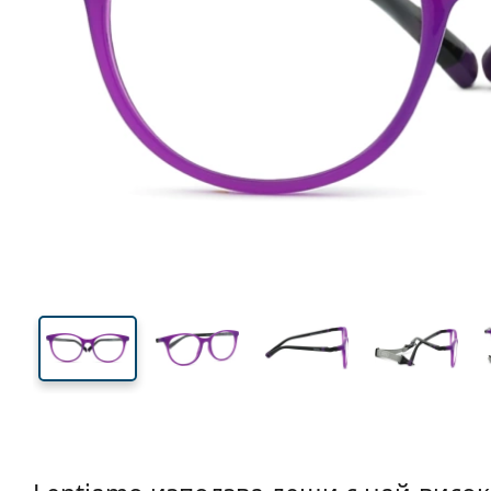
122 mm
Ширина
Ширин
на стъкл
41 mm
48 mm
Височина на стъклото
Ширина на стъклото