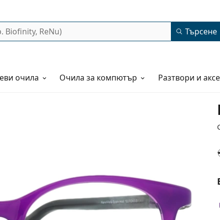
Търсене
еви очила
Очила за компютър
Разтвори и акс