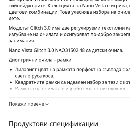
тийнейджърите. Колекцията на Nano Vista е игрива
цветови комбинации. Това улеснява избора на очила
дете.
Моделът Glitch 3.0 има две регулируеми текстилни к
изгубване на очилата и осигуряват по-добро закреп
занимания.
Nano Vista Glitch 3.0 NAO31502 48
са детски очила.
Диоптрични очила – рамки
Лилавият цвят на рамката перфектно съвпада с хл
светло руса коса.
Квадратните рамки са идеален избор за тези с кр
Рамката на очилата е изработена от висококачес
издръжливост, удобство при носене и страхотен 
Очилата с цяла рамка са сред най-често срещанит
Покажи повече
обгръща стъклата на очилата напълно. Те ще до
запомнящия си дизайн. Едни от предимствата им 
рамката напълно обгръща лещата и така защитав
Продуктови спецификации
за всички лещи, включително тези с по-висока о