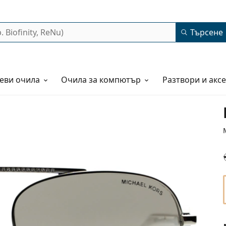
Търсене
еви очила
Очила за компютър
Разтвори и акс