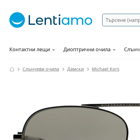
Търсене
Вход
Web навигация
Разтвори
Как да поръчам?
Контактни лещи
Диоптрични очила
Слънч
Слънчеви очила
Дамски
Michael Kors