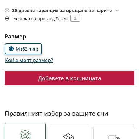
Persol
30-дневна гаранция за връщане на парите
Prada
Безплатен преглед & тест
i
Всички марки
Изберете параметри
Размер
M (52 mm)
Кой е моят размер?
Добавете в кошницата
Правилният избор за вашите очи