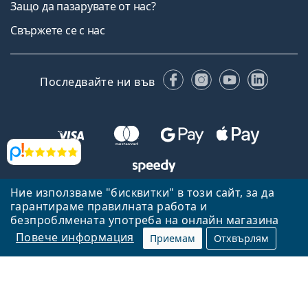
Защо да пазарувате от нас?
Свържете се с нас
Facebook
Instagram
YouTube
Linked
Последвайте ни във
Прегледи
Ние използваме "бисквитки" в този сайт, за да
Назад към началната страница
Нагоре
гарантираме правилната работа и
безпроблмената употреба на онлайн магазина
Lentiamo.bg е собственост и се управлява от Lentiamo s.r.o.,
Република Чехия
Тук сме за вас в продължение на 18 години.
Повече информация
Приемам
Отхвърлям