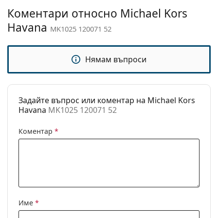
Кърпичка за
Да
Коментари относно Michael Kors
почистване:
Havana
MK1025 120071 52
Други
Пол:
Дамски
Нямам въпроси
Категория:
Слънчеви очила
Марка:
Michael Kors
Задайте въпрос или коментар на Michael Kors
Предназначение:
Мода
Havana
MK1025 120071 52
Код:
MK1025 120071 52
Коментар
*
Име
*